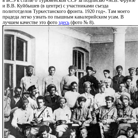
в БСЭ к статье о Туркменской ССР за подписью «М.В. Фрунзе
и В.В. Куйбышев (в центре) с участниками съезда
политотделов Туркестанского фронта. 1920 год». Там моего
прадеда легко узнать по пышным кавалерийским усам. В
лучшем качестве это фото
здесь
(фото № 8).