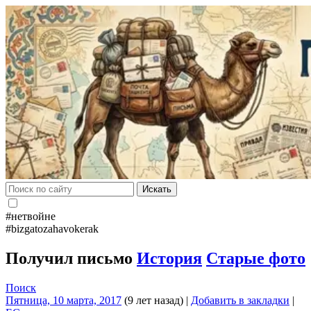
Искать
#нетвойне
#bizgatozahavokerak
Получил письмо
История
Старые фото
Поиск
Пятница, 10 марта, 2017
(9 лет назад)
|
Добавить в закладки
|