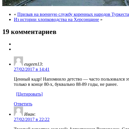
«
Призыв на военную службу коренных народов Туркест
Из истории хлопководства на Херсонщине
»
19 комментариев
eugeen13
:
27/02/2017 в 14:41
Ценный кадр! Напомнило детство — часто пользовался это
только в конце 80-х, буквально 88-89 годы, не ранее.
[Цитировать]
Ответить
Иван
:
27/02/2017 в 22:22