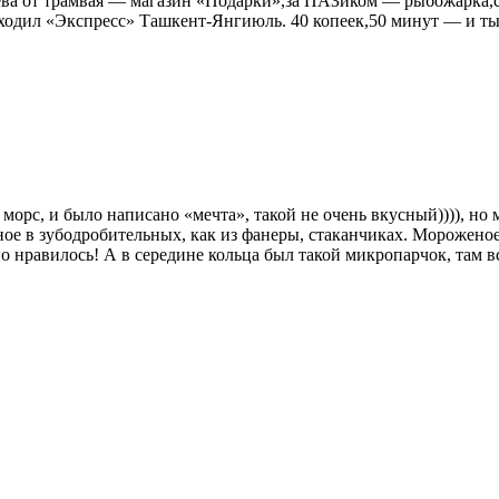
ева от трамвая — магазин «Подарки»,за ПАЗиком — рыбожарка,с
ходил «Экспресс» Ташкент-Янгиюль. 40 копеек,50 минут — и ты
я морс, и было написано «мечта», такой не очень вкусный)))), но
ое в зубодробительных, как из фанеры, стаканчиках. Морожено
о нравилось! А в середине кольца был такой микропарчок, там вс