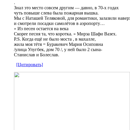
.
Знал это место совсем другим — давно, в 70-х годах
чуть повыше слева была пожарная вышка.
Мы с Наташей Теляковой, для романтики, залазили навер
и смотрели посадки самолётов в аэропорту…
» Из песен остается на века
Скорее песня та, что коротка. » Мирза Шафи Вазех.
P.S. Когда ещё не было моста , в махалле,
жила моя тётя = Буракевич Мария Осиповна
/улица Улугбек, дом 70 /, у ней было 2 сына-
Станислав и Болеслав.
[Цитировать]