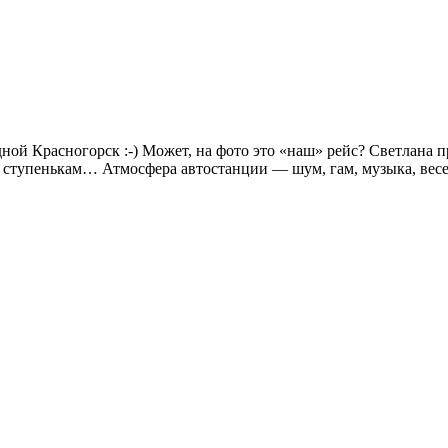
дной Красногорск :-) Может, на фото это «наш» рейс? Светлан
 ступенькам… Атмосфера автостанции — шум, гам, музыка, весел
!