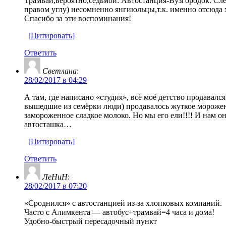
Трамвай,вероятно,седьмой: Автостанция-Вузгородок. Сл
правом углу) несомненно янгиюльцы,т.к. именно отсюда 
Спасибо за эти воспоминания!
[Цитировать]
Ответить
Светлана
:
28/02/2017 в 04:29
А там, где написано «студия», всё моё детство продавалс
вышедшие из семёрки люди) продавалось жуткое морожен
замороженное сладкое молоко. Но мы его ели!!!! И нам он
автосташка…
[Цитировать]
Ответить
ЛеНиН
:
28/02/2017 в 07:20
«Сроднился» с автостанцией из-за хлопковых компаний.
Часто с Алимкента — автобус+трамвай=4 часа и дома!
Удобно-быстрый пересадочный пункт