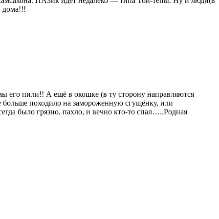
амсахона. ПАЗик идет недалеко — типа Той-тепы. Ну и люди(в
 дома!!!
 мы его пили!! А ещё в окошке (в ту сторону направляются
е больше походило на замороженную сгущёнку, или
егда было грязно, пахло, и вечно кто-то спал…..Родная