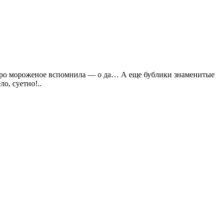
а про мороженое вспомнила — о да… А еще бублики знаменитые
о, суетно!..