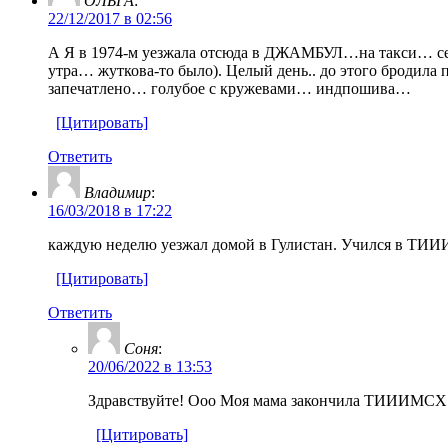
ОЛЬГА
:
22/12/2017 в 02:56
А Я в 1974-м уезжала отсюда в ДЖАМБУЛ…на такси… сели 4
утра… жуткова-то было). Целый день.. до этого бродила п
запечатлено… голубое с кружевами… индпошива…
[Цитировать]
Ответить
Владимир
:
16/03/2018 в 17:22
каждую неделю уезжал домой в Гулистан. Учился в ТИИИ
[Цитировать]
Ответить
Соня
:
20/06/2022 в 13:53
Здравствуйте! Ооо Моя мама закончила ТИИИМСХ 
[Цитировать]