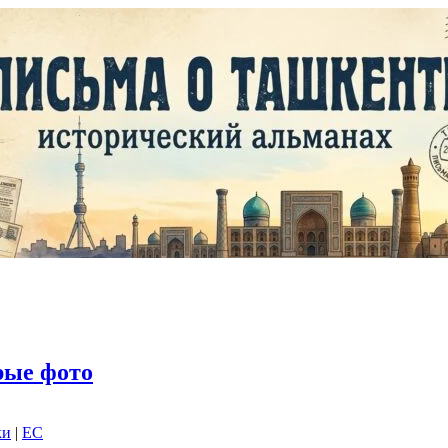
рые фото
ки
|
EC