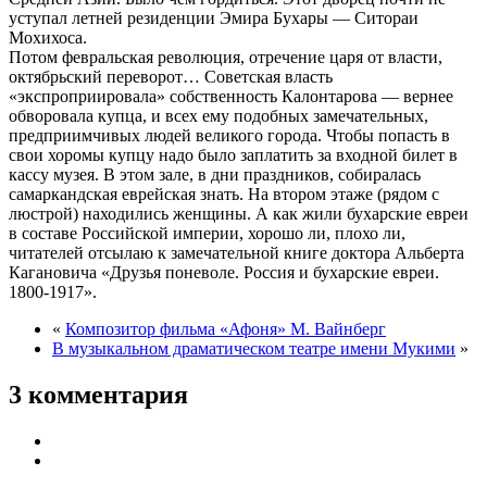
уступал летней резиденции Эмира Бухары — Ситораи
Мохихоса.
Потом февральская революция, отречение царя от власти,
октябрьский переворот… Советская власть
«экспроприировала» собственность Калонтарова — вернее
обворовала купца, и всех ему подобных замечательных,
предприимчивых людей великого города. Чтобы попасть в
свои хоромы купцу надо было заплатить за входной билет в
кассу музея. В этом зале, в дни праздников, собиралась
самаркандская еврейская знать. На втором этаже (рядом с
люстрой) находились женщины. А как жили бухарские евреи
в составе Российской империи, хорошо ли, плохо ли,
читателей отсылаю к замечательной книге доктора Альберта
Кагановича «Друзья поневоле. Россия и бухарские евреи.
1800-1917».
«
Композитор фильма «Афоня» М. Вайнберг
В музыкальном драматическом театре имени Мукими
»
3 комментария