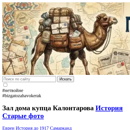
Искать
#нетвойне
#bizgatozahavokerak
Зал дома купца Калонтарова
История
Старые фото
Евреи
История до 1917
Самарканд