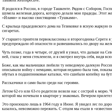
Tashkent Retrospective:
Я родился в России, в городе Ташкенте. Рядом с Собором, Госп
шумела железная дорога, которую делали мои прадеды. Этот
«Илами» и высоко свистящими «Тушками».
С крыльца прадедовского дома на Тезиковке в ясную жаркую 
сигаретах.
У старшего приятеля первоклассника и второгодника Сереги я у
предупреждали об опасности и развешивались по двору на жел
Чуть позже, года в четыре, от друзей я узнал, что дальше на Се
ней, глаза у меня стекленели, и я смотрел внутрь себя, видя в
Боже, как мы мальчишки любили ту неведомую далекую Россию,
описывали войну с немцами, которая недавно была там, показы
обутых в подшипниковые каталки, что сшибали копейку на буты
Рассказчики и сами были среди нас героями.
Летом 62-го или 63-го родители возили нас с сестрой к морю
которой мы ночевали в квартире у знакомых. Вечером прилетел
Это произошло лишь в 1964 году в Июне. Я увидел лес по дорог
казалось, невозможно пережить. С отцом мы ехали в «извести