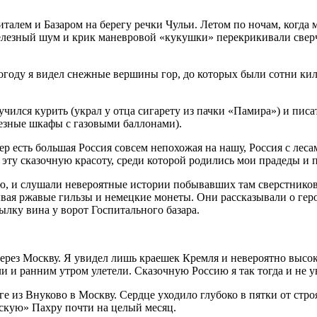
италем и Базаром на берегу речки Чульи. Летом по ночам, когда
 железный шум и крик маневровой «кукушки» перекрикивали св
погоду я видел снежные вершины гор, до которых были сотни к
чился курить (украл у отца сигарету из пачки «Памира») и писа
езные шкафы с газовыми баллонами).
вер есть большая Россия совсем непохожая на нашу, Россия с леса
сю эту сказочную красоту, среди которой родились мои прадеды и 
 и слушали невероятные истории побывавших там сверстников. 
вая ржавые гильзы и немецкие монеты. Они рассказывали о геро
лку вина у ворот Госпитального базара.
. Через Москву. Я увидел лишь краешек Кремля и невероятно вы
и и ранним утром улетели. Сказочную Россию я так тогда и не у
е из Внуково в Москву. Сердце уходило глубоко в пятки от строя
нскую» Пахру почти на целый месяц.