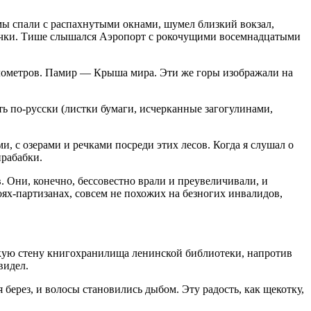
 мы спали с распахнутыми окнами, шумел близкий вокзал,
ерчки. Тише слышался Аэропорт с рокочущими восемнадцатыми
илометров. Памир — Крыша мира. Эти же горы изображали на
ть по-русски (листки бумаги, исчерканные загогулинами,
ми, с озерами и речками посреди этих лесов. Когда я слушал о
прабабки.
Они, конечно, бессовестно врали и преувеличивали, и
ях-партизанах, совсем не похожих на безногих инвалидов,
сокую стену книгохранилища ленинской библиотеки, напротив
видел.
 берез, и волосы становились дыбом. Эту радость, как щекотку,