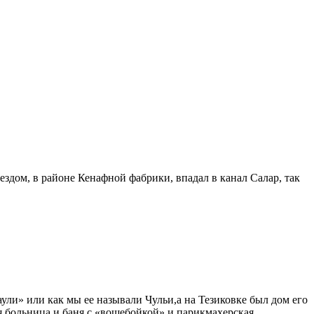
ездом, в районе Кенафной фабрики, впадал в канал Салар, так
ли» или как мы ее называли Чульи,а на Тезиковке был дом его
 больница и баня с «вошебойкой» и парикмахерская.