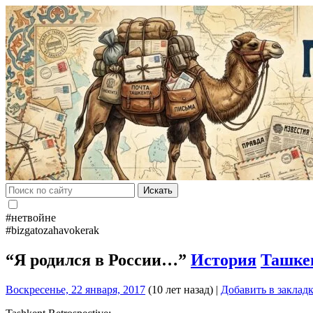
Искать
#нетвойне
#bizgatozahavokerak
“Я родился в России…”
История
Ташке
Воскресенье, 22 января, 2017
(10 лет назад)
|
Добавить в заклад