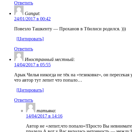
Ответить
Gangut
:
24/01/2017 в 00:42
Повезло Ташкенту — Проханов в Тбилиси родился. )))
[Цитировать]
Ответить
Иностранный местный
:
14/04/2017 в 05:55
Арык Чилья никогда не тёк на «тезиковке», он пересекая
что автор тут лепит что попало…
[Цитировать]
Ответить
татьяна
:
14/04/2017 в 14:16
Автор не «лепит,что попало»!Просто Вы невнимател
прадеда.А вот у Вас вкралась неточность — между 