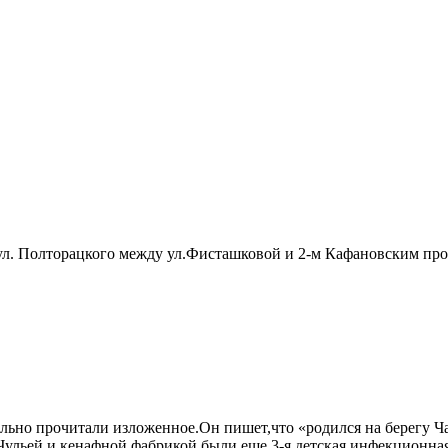
 ул. Полторацкого между ул.Фисташковой и 2-м Кафановским про
ьно прочитали изложенное.Он пишет,что «родился на берегу Чау
Чульей и кенафной фабрикой были еще 3-я детская инфекционная