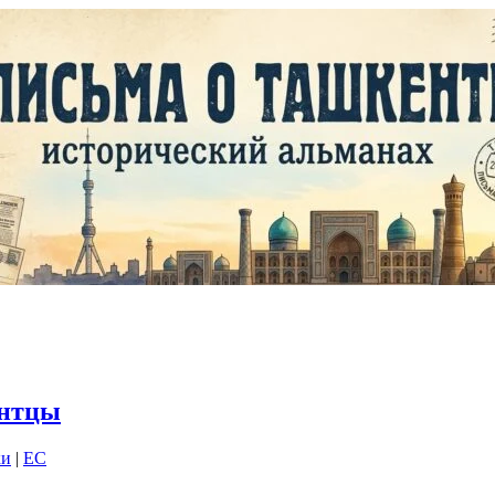
нтцы
ки
|
EC