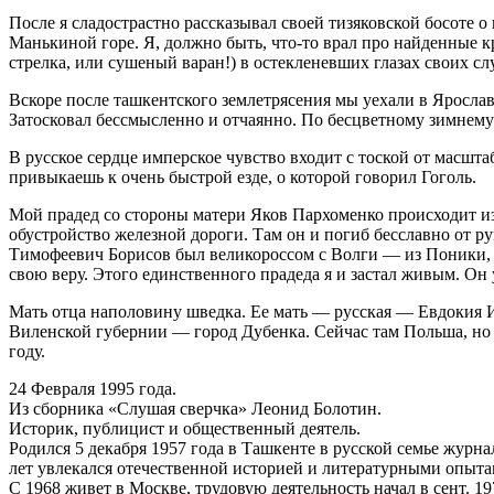
После я сладострастно рассказывал своей тизяковской босоте 
Манькиной горе. Я, должно быть, что-то врал про найденные к
стрелка, или сушеный варан!) в остекленевших глазах своих сл
Вскоре после ташкентского землетрясения мы уехали в Ярославл
Затосковал бессмысленно и отчаянно. По бесцветному зимнему 
В русское сердце имперское чувство входит с тоской от масшта
привыкаешь к очень быстрой езде, о которой говорил Гоголь.
Мой прадед со стороны матери Яков Пархоменко происходит из
обустройство железной дороги. Там он и погиб бесславно от р
Тимофеевич Борисов был великороссом с Волги — из Поники, 
свою веру. Этого единственного прадеда я и застал живым. Он у
Мать отца наполовину шведка. Ее мать — русская — Евдокия И
Виленской губернии — город Дубенка. Сейчас там Польша, но 
году.
24 Февраля 1995 года.
Из сборника «Слушая сверчка» Леонид Болотин.
Историк, публицист и общественный деятель.
Родился 5 декабря 1957 года в Ташкенте в русской семье жур
лет увлекался отечественной историей и литературными опыта
С 1968 живет в Москве, трудовую деятельность начал в сент. 1