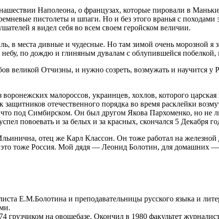
о нашествии Наполеона, о французах, которые пировали в Маньк
ремневые пистолеты и шпаги. Но и без этого вранья с походами 
ушателей я видел себя во всем своем геройском величии.
ь, в места дивные и чудесные. Но там зимой очень морозной я за
небу, по дождю и глиняным дувалам с облупившейся побелкой, по
бов великой Отчизны, и нужно созреть, возмужать и научится у 
 воронежских малороссов, украинцев, хохлов, которого царская
ук защитников отечественного порядка во время расклейки возм
что под Симбирском. Он был другом Якова Пархоменко, но не л
спел повоевать и за белых и за красных, скончался 5 Декабря год
льинична, отец же Карл Классон. Он тоже работал на железной 
это тоже Россия. Мой дядя — Леонид Болотин, для домашних — 
налиста Е.М.Болотина и преподавательницы русского языка и л
ми.
974 грузчиком на овощебазе. Окончил в 1980 факультет журналист