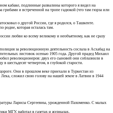
ином кабаке, подлинные развалины которого я видел на
за грибами и встреченной на тропе гадюкой (что там гюрза или
тосковал о другой России, где я родился, о Ташкенте.
 родне, которая осталась там.
России любви ко всему великому и необъятному, как не сразу
 полиция за революционную деятельность сослала в Асхабад на
утительных листовок осенью 1905 года. Другой прадед Михаил
юбил революционеров: двух его сыновей они соблазнили в
у в шестьдесят четвертом, в глубокой старости.
дороге. Они в прошлом веке приехали в Туркестан из
Лека, сложил свою голову на нашей земле в Латвии в 1944
итературы Ларисы Сергеевны, урожденной Пахоменко. С малых
ики МГУ, работал в газетах и журналах.