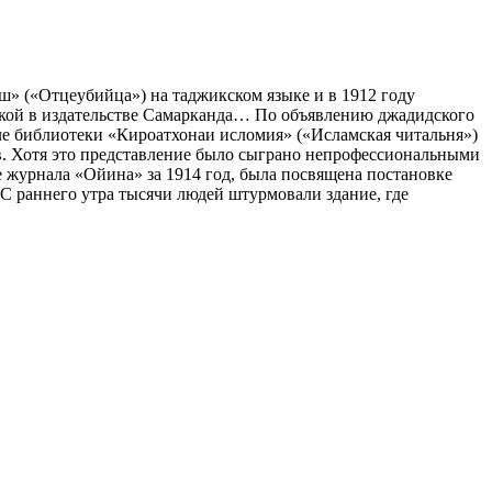
ш» («Отцеубийца») на таджикском языке и в 1912 году
нижкой в издательстве Самарканда… По объявлению джадидского
але библиотеки «Кироатхонаи исломия» («Исламская читальня»)
в. Хотя это представление было сыграно непрофессиональными
е журнала «Ойина» за 1914 год, была посвящена постановке
«С раннего утра тысячи людей штурмовали здание, где