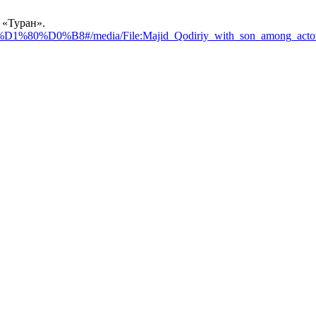
 «Туран».
0%B8#/media/File:Majid_Qodiriy_with_son_among_actors