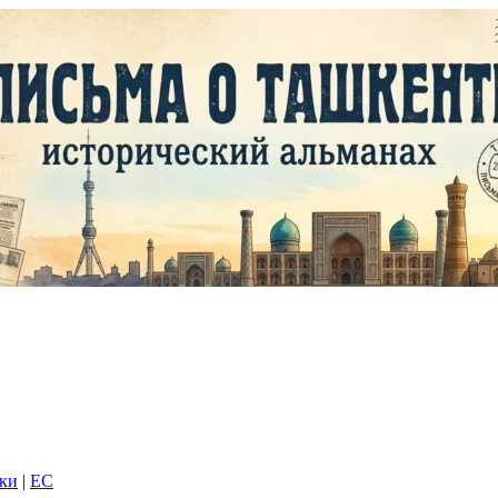
дки
|
EC