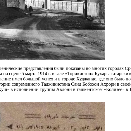
енические представления были показаны во многих городах Сре
а на сцене 5 марта 1914 г. в зале «Торикистон» Бухары татарск
вление имел большой успех и в городе Худжанде, где оно было п
рии современного Таджикистана Саид Бобохон Ахрори в своей з
ш» в исполнении труппы Авлони в ташкентском «Колизее» в 1916