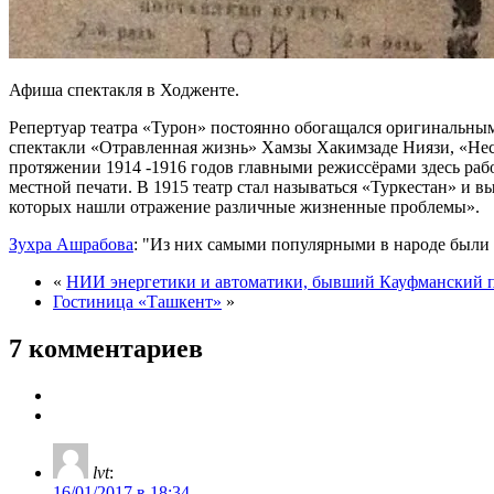
Афиша спектакля в Ходженте.
Репертуар театра «Турон» постоянно обогащался оригинальным
спектакли «Отравленная жизнь» Хамзы Хакимзаде Ниязи, «Не
протяжении 1914 -1916 годов главными режиссёрами здесь раб
местной печати. В 1915 театр стал называться «Туркестан» и в
которых нашли отражение различные жизненные проблемы».
Зухра Ашрабова
:
Из них самыми популярными в народе были 
«
НИИ энергетики и автоматики, бывший Кауфманский 
Гостиница «Ташкент»
»
7 комментариев
lvt
:
16/01/2017 в 18:34