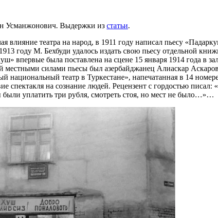
он Усманжонович. Выдержки из
статьи
.
 влияние театра на народ, в 1911 году написал пьесу «Падарку
 В 1913 году М. Бехбуди удалось издать свою пьесу отдельной к
куш» впервые была поставлена на сцене 15 января 1914 года в з
ной местными силами пьесы был азербайджанец Алиаскар Аскаро
ый национальный театр в Туркестане», напечатанная в 14 номер
ие спектакля на сознание людей. Рецензент с гордостью писал: 
 были уплатить три рубля, смотреть стоя, но мест не было…»…