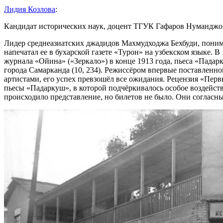
Лидия Козлова
:
Кандидат исторических наук, доцент ТГУК Гафаров Нумандж
Лидер среднеазиатских джадидов Махмудходжа Бехбуди, понимая
напечатал ее в бухарской газете «Турон» на узбекском языке.
журнала «Ойина» («Зеркало») в конце 1913 года, пьеса «Падар
города Самарканда (10, 234). Режиссёром впервые поставлен
артистами, его успех превзошёл все ожидания. Рецензия «Перв
пьесы «Падаркуш», в которой подчёркивалось особое воздейств
происходило представление, но билетов не было. Они согласны