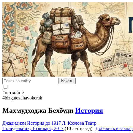
Искать
#нетвойне
#bizgatozahavokerak
Махмудходжа Бехбуди
История
Джадидизм
История до 1917
Л. Козлова
Театр
Понедельник, 16 января, 2017
(10 лет назад)
|
Добавить в закла