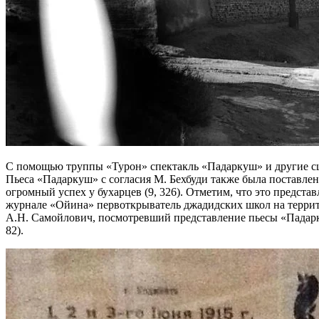
С помощью труппы «Турон» спектакль «Падаркуш» и другие сц
Пьеса «Падаркуш» с согласия М. Бехбуди также была поставлен
огромный успех у бухарцев (9, 326). Отметим, что это предста
журнале «Ойина» первоткрыватель джадидских школ на террито
А.Н. Самойлович, посмотревший представление пьесы «Падарку
82).