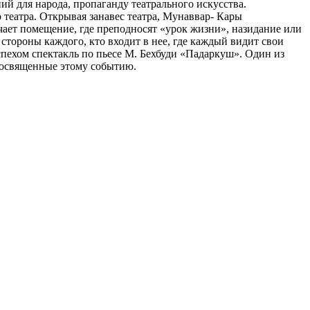
й для народа, пропаганду театрального искусства.
 театра. Открывая занавес театра, Мунаввар- Кары
ачает помещение, где преподносят «урок жизни», назидание или
стороны каждого, кто входит в нее, где каждый видит свои
пехом спектакль по пьесе М. Бехбуди «Падаркуш». Один из
посвященные этому событию.