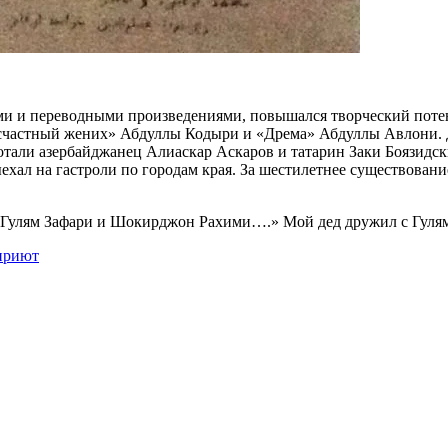
и и переводными произведениями, повышался творческий потенц
счастный жених» Абдуллы Кодыри и «Дрема» Абдуллы Авлони. Д
отали азербайджанец Алиаскар Аскаров и татарин Заки Боязидск
ыехал на гастроли по городам края. За шестилетнее существовани
Гулям Зафари и Шокирджон Рахими….» Мой дед дружил с Гулямом
приют