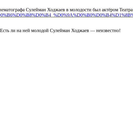
матографа Сулейман Ходжаев в молодости был актёром Театра
B4%D0%B6%D0%B8%D0%B4_%D0%9A%D0%B0%D0%B4%D1%8B%D1%80%D
 Есть ли на ней молодой Сулейман Ходжаев — неизвестно!