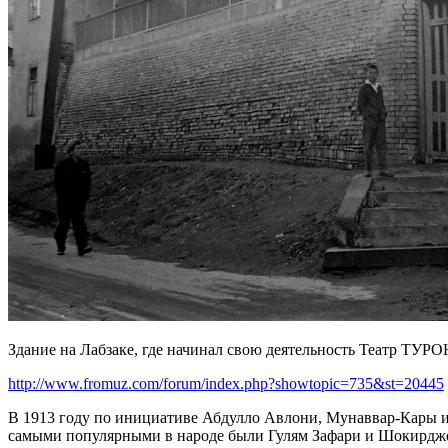
Здание на Лабзаке, где начинал свою деятельность Театр ТУР
http://www.fromuz.com/forum/index.php?showtopic=735&st=20445
В 1913 году по инициативе Абдулло Авлони, Мунаввар-Кары и Т
самыми популярными в народе были Гулям Зафари и Шокирдж