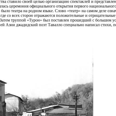
ва ставило своей целью организацию спектаклей и представлени
тоялась церемония официального открытия первого национального
 было театра на родном языке. Слово «театр» на самом деле озн
 где со всех сторон отражаются положительные и отрицательные 
. Затем труппой «Турон» был поставлен прошедший с большим ус
ней Азии джадидский поэт Тавалло специально написал стихи, 