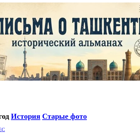
год
История
Старые фото
EC