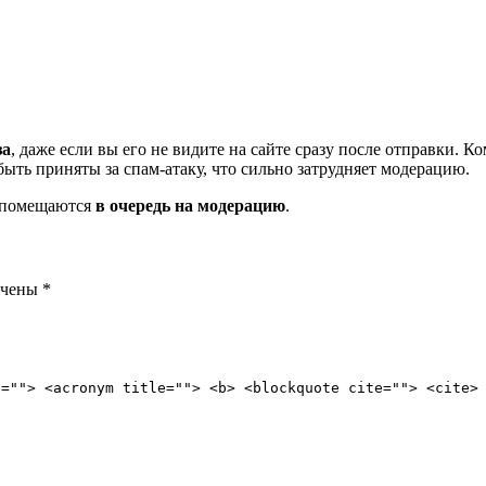
за
, даже если вы его не видите на сайте сразу после отправки. 
ть приняты за спам-атаку, что сильно затрудняет модерацию.
и помещаются
в очередь на модерацию
.
ечены
*
e=""> <acronym title=""> <b> <blockquote cite=""> <cite>