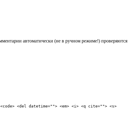
Комментарии автоматически (не в ручном режиме!) проверяются
 <code> <del datetime=""> <em> <i> <q cite=""> <s>