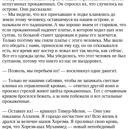
испуганных прокаженных. Он спросил их, что случилось на
острове. Они рассказали:
— Мы видели, что все приехавшие в лодке кланялись до
земли этому человеку, оставшемуся на нашем острове, и
называли его падишахом. А мы хорошо знаем от стариков, что
если прокаженный наденет платье, в котором ходил шах или
султан, то больной станет здоровым и раны его залечатся.
Только поэтому мы сняли платье с этого человека. Мы звали
его обедать с нами, приносили ему еду, но он отказывался
есть, все время жег костер и лежал вот так молча, как сейчас.
Все его одежды целы. Мы убедились, что этот человек не был
султаном, потому что никто из нас не выздоровел.
— Позволь, мы перебьем их! — воскликнул один джигит.
— Только не нашими саблями, чтобы не запачкать светлые
клинки их отравленной кровью, — ответил другой воин и
пронзил стрелой живот шейха прокаженных. Тот с отчаянным
криком бросился бежать, а за ним побежали и все остальные
прокаженные.
— Оставьте их! — крикнул Тимур-Мелик. — Они уже
наказаны Аллахом. Я гораздо несчастнее их! Всю жизнь я
дрался за величие шахов Хорезма. Я проливал свою кровь,
веря, что Хорезм-шах Мухаммед — новый непобедимый