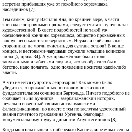
встретил прибывших уже от покойного хорезмшаха
наследников [7].
Тем самым, книгу Василия Яна, по крайней мере, в части
эпизода с островными прятками, следует считать ну очень так
художественной. В свете подробностей не такой уж
обездоленной кончины хорезмшаха, общество прокажённых
вокруг него кажется невероятным. Неужели ещё лояльные
сторонники не могли очистить для султана остров? В конце
концов, и вестовыми-чавушами служили младшие воинские
чины [5, прим. 34]. А уж прокажённые были столь
запуганными и забитыми людьми, что их обратило бы в
бегство, надо полагать, одно появление носителя какой-либо
власти.
А что имеется супротив лепрозория? Как можно было
убедиться, о прокажённых ни словом не сказано в
фундаментальном сочинении Бартольда. Ничего подобного не
сообщает и Зия Буниятов — азербайджанский историк,
печально известный своими антиармянскими
фальсификациями, но вместе с тем по заслугам удостоенный
звания почётного гражданина Ургенча, благодаря
монументальному труду о династии Ануштегинидов [8]:
Когда монголы вышли к побережью Каспия, хорезмшах сел на