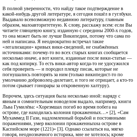
В полной уверенности, что найду такое подтверждение в
какой-нибудь другой литературе, я сегодня пошёл в гуглбуки.
Выдавало всевозможную недавнюю литературу, главным
образом, малоавторитетную. К слову, расскажу всем: если Вы
читаете глянцевую книгу, изданную с середины 2000-х годов,
то она может быть не лучше Википедии, потому что сама по
ней и написана. Я неоднократно встречал такие
«легализации» кривых вики-сведений, не снабжённых
источниками: почему-то во всех старых книгах сообщается
несколько иначе, а вот книги, изданные после вики-статьи —
как под копирку. То есть вики-автор когда-то не удосужился
себя проверить — и породил плеяду писак, которые не
погнушались повторять за ним (только википедист-то по
умолчанию доброволец-дилетант, и того не отрицает, а кто-то
потом срывает гонорары за откровенную халтуру).
Впрочем, здесь ситуация была несколько иной: наряду с
явным и сомнительным новоделом выдало, например, книги
Льва Гумилёва: «Хорезмшах погиб во время побега на
острове, где находилась колония прокаженных…» [2], «Сам
Мухаммед II Гази, надломленный борьбой и постоянными
поражениями, умер вколонии прокаженныхна острове в
Каспийском море (1221)» [3]. Однако ссылаться на, мягко
говоря, неоднозначного историка, мне не хотелось; кроме