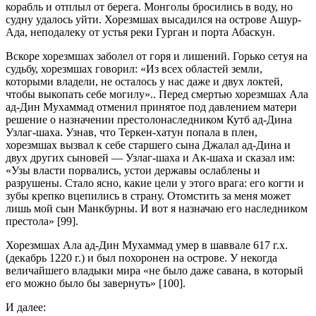
корабль и отплыл от берега. Монголы бросились в воду, но
судну удалось уйти. Хорезмшах высадился на острове Ашур-
Ада, неподалеку от устья реки Гурган и порта Абаскун.
Вскоре хорезмшах заболел от горя и лишений. Горько сетуя на
судьбу, хорезмшах говорил: «Из всех областей земли,
которыми владели, не осталось у нас даже и двух локтей,
чтобы выкопать себе могилу».. Перед смертью хорезмшах Ала
ад-Дин Мухаммад отменил принятое под давлением матери
решение о назначении престолонаследником Кутб ад-Дина
Узлаг-шаха. Узнав, что Теркен-хатун попала в плен,
хорезмшах вызвал к себе старшего сына Джалал ад-Дина и
двух других сыновей — Узлаг-шаха и Ак-шаха и сказал им:
«Узы власти порвались, устои державы ослаблены и
разрушены. Стало ясно, какие цели у этого врага: его когти и
зубы крепко вцепились в страну. Отомстить за меня может
лишь мой сын Манкбурны. И вот я назначаю его наследником
престола» [99].
Хорезмшах Ала ад-Дин Мухаммад умер в шаввале 617 г.х.
(декабрь 1220 г.) и был похоронен на острове. У некогда
величайшего владыки мира «не было даже савана, в который
его можно было бы завернуть» [100].
И далее: