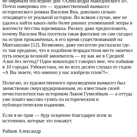
не омрачали последние дни «Александра Македонского II».
Почти наверняка это — художественный вымысел
исторического романа Василия Яна, довольно сильно
отходящего от реальной истории. Во всяком случае, мне не
удалось найти каких-либо более ранних упоминаний лепры в
контексте бегства хорезмшаха. Рискну даже предположить,
почему Василия Яна посетила такая фантазия: он сам съездил
на остров прокажённых, в его время существовавший на
Мангышлаке [12]. Возможно, даже писателю рассказали где-
то там предание, что в подобном безрадостном месте окончил
путь некогда великий завоеватель — ну как же в Средней
Азии без легенд? Один википедист говорил мне, что побывав
в 10 городах Узбекистана, он во всех десяти слушал от гидов:
«А Вы знаете, что именно у нас изобрели плов?!».
Полагаю, из художественного произведения вымысел был
заимствован сверхэрудированным, но известным своей
нечистоплотностью историком Львом Гумилёвым — а оттуда
уже пошёл массово гулять по историческим и
публицистическим изданиям.
Если я не прав — буду искренне благодарен всем за
источники, которые это покажут.
Райков Александр