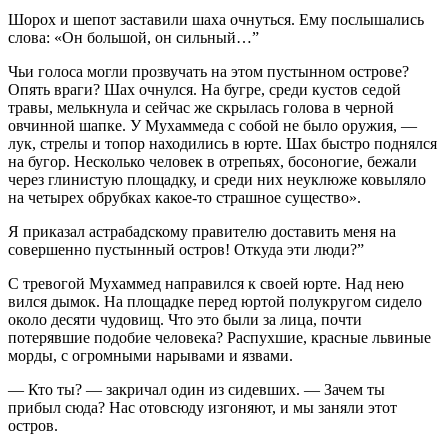
Шорох и шепот заставили шаха очнуться. Ему послышались
слова: «Он большой, он сильный…”
Чьи голоса могли прозвучать на этом пустынном острове?
Опять враги? Шах очнулся. На бугре, среди кустов седой
травы, мелькнула и сейчас же скрылась голова в черной
овчинной шапке. У Мухаммеда с собой не было оружия, —
лук, стрелы и топор находились в юрте. Шах быстро поднялся
на бугор. Несколько человек в отрепьях, босоногие, бежали
через глинистую площадку, и среди них неуклюже ковыляло
на четырех обрубках какое-то страшное существо».
Я приказал астрабадскому правителю доставить меня на
совершенно пустынный остров! Откуда эти люди?”
С тревогой Мухаммед направился к своей юрте. Над нею
вился дымок. На площадке перед юртой полукругом сидело
около десяти чудовищ. Что это были за лица, почти
потерявшие подобие человека? Распухшие, красные львиные
морды, с огромными нарывами и язвами.
— Кто ты? — закричал один из сидевших. — Зачем ты
прибыл сюда? Нас отовсюду изгоняют, и мы заняли этот
остров.