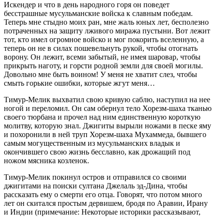
Искендер и что в день народного горя он поведет
бесстрашные мусульманские войска к славным победам.
Теперь мне стыдно моих ран, мне жаль юных лет, бесполезно
потраченных на защиту лживого миража пустыни. Вот лежит
тот, кто имел огромное войско и мог покорить вселенную, а
теперь он не в силах пошевельнуть рукой, чтобы отогнать
ворону. Он лежит, всеми забытый, не имея шаровар, чтобы
прикрыть наготу, и горсти родной земли для своей могилы.
Довольно мне быть воином! У меня не хватит слез, чтобы
смыть горькие ошибки, которые жгут меня…
Тимур-Мелик выхватил свою кривую саблю, наступил на нее
ногой и переломил. Он сам обернул тело Хорезм-шаха тканью
своего тюрбана и прочел над ним единственную короткую
молитву, которую знал. Джигиты вырыли ножами в песке яму
и похоронили в ней труп Хорезм-шаха Мухаммеда, бывшего
самым могущественным из мусульманских владык и
окончившего свою жизнь бесславно, как дрожащий под
ножом мясника козленок.
Тимур-Мелик покинул остров и отправился со своими
джигитами на поиски султана Джелаль эд-Дина, чтобы
рассказать ему о смерти его отца. Говорят, что потом много
лет он скитался простым дервишем, бродя по Аравии, Ирану
и Индии (примечание: Некоторые историки рассказывают,