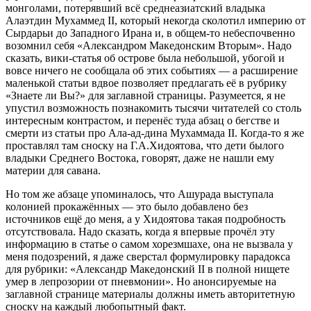
монголами, потерявший всё среднеазиатский владыка
Алаэтдин Мухаммед II, который некогда сколотил империю от
Сырдарьи до Западного Ирана и, в общем-то небеспочвенно
возомнил себя «Александром Македонским Вторым». Надо
сказать, вики-статья об острове была небольшой, убогой и
вовсе ничего не сообщала об этих событиях — а расширение
маленькой статьи вдвое позволяет предлагать её в рубрику
«Знаете ли Вы?» для заглавной страницы. Разумеется, я не
упустил возможность познакомить тысячи читателей со столь
интересным контрастом, и перенёс туда абзац о бегстве и
смерти из статьи про Ала-ад-дина Мухаммада II. Когда-то я же
проставлял там сноску на Г.А.Хидоятова, что дети былого
владыки Среднего Востока, говорят, даже не нашли ему
материи для савана.
Но том же абзаце упоминалось, что Ашурада выступала
колонией прокажённых — это было добавлено без
источников ещё до меня, а у Хидоятова такая подробность
отсутствовала. Надо сказать, когда я впервые прочёл эту
информацию в статье о самом хорезмшахе, она не вызвала у
меня подозрений, я даже сверстал формулировку парадокса
для рубрики: «Александр Македонский II в полной нищете
умер в лепрозории от пневмонии». Но анонсируемые на
заглавной странице материалы должны иметь авторитетную
сноску на каждый любопытный факт.