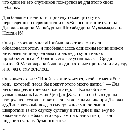
что один из его спутников пожертвовал для этого свою
рубашку.
Для большей точности, приведу также цитату из
переведённого первоисточника «Жизнеописание султана
Джалал-ад-дина Манкбурны» Шихабаддина Мухаммада ан-
Несеви [6]:
Они рассказали мне: «Прибыв на остров, он очень
обрадовался этому и пребывал здесь одиноким изгнанником,
не владея ни полученным по наследству, ни вновь
приобретенным. А болезнь его все усиливалась. Среди
жителей Мазандарана были люди, которые приносили ему еду
и то, чего ему хотелось.
Он как-то сказал: “Иной раз мне хочется, чтобы у меня был
конь, который пасся бы вокруг этого моего шатра”. — Для
него был разбит небольшой шатер. — Когда об этом
услышалмаликТадж ад-Дин [ал-]Хасан— а он был одним
изсарханговсултана и возвысился до санамаликапри Джалал
ад-Дине, который воздал ему должное милостями и
щедротами за его службу султану в эти дни и дал ему во
владение Астрабад с его округами и крепостями, — он
подарил султану буланого коня».