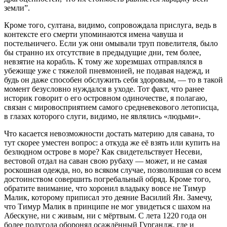
земли”.
Кроме того, султана, видимо, сопровождала прислуга, ведь в
контексте его смерти упоминаются имена чавуша и
постельничего. Если уж они омывали труп повелителя, было
бы странно их отсутствие в предыдущие дни, тем более,
невзятие на корабль. К тому же хорезмшах отправлялся в
убежище уже с тяжелой пневмонией, не подавая надежд, и
будь он даже способен обслужить себя здоровым, — то в такой
момент безусловно нуждался в уходе. Тот факт, что ранее
историк говорит о его островном одиночестве, я полагаю,
связан с мировосприятием самого средневекового летописца,
в глазах которого слуги, видимо, не являлись «людьми».
Что касается невозможности достать материю для савана, то
тут скорее уместен вопрос: а откуда же её взять или купить на
безлюдном острове в море? Как свидетельствует Несеви,
вестовой отдал на саван свою рубаху — может, и не самая
роскошная одежда, но, во всяком случае, позволившая со всем
достоинством совершить погребальный обряд. Кроме того,
обратите внимание, что хоронил владыку вовсе не Тимур
Малик, которому приписал это деяние Василий Ян. Замечу,
что Тимур Малик в принципе не мог увидеться с шахом на
Абескуне, ни с живым, ни с мёртвым. С лета 1220 года он
более полугода оборонял осаждённый Гургандж, где и