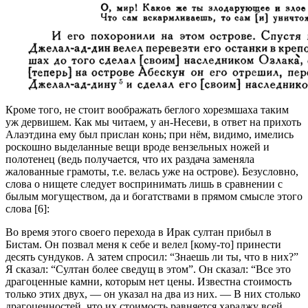
Кроме того, не стоит воображать беглого хорезмшаха таким
уж дервишем. Как мы читаем, у ан-Несеви, в ответ на прихоть
Алаэтдина ему был прислан конь; при нём, видимо, имелись
роскошно выделанные вещи вроде вензельных ножей и
полотенец (ведь получается, что их раздача заменяла
жалованные грамоты, т.е. велась уже на острове). Безусловно,
слова о нищете следует воспринимать лишь в сравнении с
былым могуществом, да и богатствами в прямом смысле этого
слова [6]:
Во время этого своего перехода в Ирак султан прибыл в
Бистам. Он позвал меня к себе и велел [кому-то] принести
десять сундуков. А затем спросил: “Знаешь ли ты, что в них?”
Я сказал: “Султан более сведущ в этом”. Он сказал: “Все это
драгоценные камни, которым нет цены. Известна стоимость
только этих двух, — он указал на два из них. — В них столько
драгоценностей, что их стоимость равняется хараджу всей