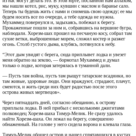
из нас могут делать это. В этой юрте, посланной нам аллахом,
мы нашли котел, рис, муку, кувшин с маслом и баранье сало.
Теперь ты будешь жить с нами и снимешь свою одежду; ее мы
будем носить все по очереди, а тебе одежда не нужна.
Мухаммед повернулся и, задыхаясь, побежал к берегу.
Прокаженные пошли за ним и, собравшись на вершине бугра,
наблюдали. Хорезм-шах прошел на песчаную косу, собрал там
сухие ветки, выброшенные морем, сложил костер и разжег
огонь. Столб густого дыма, клубясь, потянулся к небу.
“Этот дым увидят с берега, сюда приплывет лодка и увезет
меня обратно на землю, — бормотал Мухаммед и думал
только о лодке, которая затерялась в туманной дали.
— Пусть там война, пусть там рыщут татарские всадники, но
там живые, здоровые люди. Они враждуют, страдают, плачут,
смеются, и жить среди них будет радостью после этого
острова живых мертвецов».
Через пятнадцать дней, согласно обещанию, к острову
приплыла лодка. В ней прибыл с несколькими джигитами
полководец Хорезм-шаха Тимур-Мелик. Не сразу удалось
найти Хорезм-шаха. Он лежал на берегу, совершенно
обнаженный. На голове у него сидела ворона и клевала глаза.
Тимур-Мелик обошел остров и нашел спрятавшихся в кустах