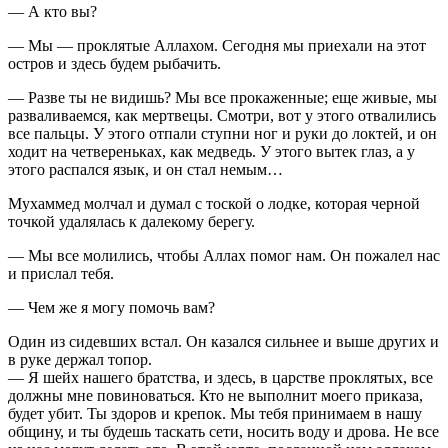
— А кто вы?
— Мы — проклятые Аллахом. Сегодня мы приехали на этот
остров и здесь будем рыбачить.
— Разве ты не видишь? Мы все прокаженные; еще живые, мы
разваливаемся, как мертвецы. Смотри, вот у этого отвалились
все пальцы. У этого отпали ступни ног и руки до локтей, и он
ходит на четвереньках, как медведь. У этого вытек глаз, а у
этого распался язык, и он стал немым…
Мухаммед молчал и думал с тоской о лодке, которая черной
точкой удалялась к далекому берегу.
— Мы все молились, чтобы Аллах помог нам. Он пожалел нас
и прислал тебя.
— Чем же я могу помочь вам?
Один из сидевших встал. Он казался сильнее и выше других и
в руке держал топор.
— Я шейх нашего братства, и здесь, в царстве проклятых, все
должны мне повиноваться. Кто не выполнит моего приказа,
будет убит. Ты здоров и крепок. Мы тебя принимаем в нашу
общину, и ты будешь таскать сети, носить воду и дрова. Не все