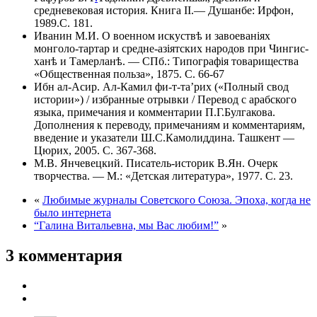
средневековая история. Книга II.— Душанбе: Ирфон,
1989.С. 181.
Иванин М.И. О военном искуствѣ и завоеваніях
монголо-тартар и средне-азіятских народов при Чингис-
ханѣ и Тамерланѣ. — СПб.: Типографія товарищества
«Общественная польза», 1875. С. 66-67
Ибн ал-Асир. Ал-Камил фи-т-та’рих («Полный свод
истории») / избранные отрывки / Перевод с арабского
языка, примечания и комментарии П.Г.Булгакова.
Дополнения к переводу, примечаниям и комментариям,
введение и указатели Ш.С.Камолиддина. Ташкент —
Цюрих, 2005. С. 367-368.
М.В. Янчевецкий. Писатель-историк В.Ян. Очерк
творчества. — М.: «Детская литература», 1977. С. 23.
«
Любимые журналы Советского Союза. Эпоха, когда не
было интернета
“Галина Витальевна, мы Вас любим!”
»
3 комментария