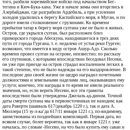
того, разбили хорезмийское войско под начальством Бег-
тегина и Кюч-Бука-хана. Уже в начале зимы они вторглись в
Азербайджан, где разграбили Ардебиль, а при усилении
холодов удалились к берегу Каспийского моря, в Муган, и по
дороге имели столкновение с грузинами. Ко времени
прибытия татар к берегу моря султана уже не было в живых.
Остров, где укрылся султан, был расположен близ
приморского города Абескуна, находившегося в трех днях
пути от города Гургана, т. е. недалеко от устья реки Гурген;
возможно, что имеется в виду остров Ашур-Адэ. Сколько
времени провел султан на острове, неизвестно; по рассказу
его спутников, с которыми впоследствии беседовал Несеви,
он уже при приезде на остров страдал воспалением легких в
такой степени, что не было надежды на его выздоровление. В
последние дни своей жизни он щедро наградил почетными
должностями и земельными наделами лиц, оказывавших ему
услуги; конечно, эти награды в то время не имели реального
значения, но, если верить Несеви, все эти грамоты
впоследствии были утверждены Джелаль ад-дином. Точной
даты смерти султана мы в первоисточниках не находим; как
дата Раверти (шавваль 617/декабрь 1220 г.), так и дата А.
Мюллера (15 зу-л-ка’да 617/11 января 1221 г.), по-видимому,
заимствованы из позднейших компиляций. Первая дата, во
всяком случае, более вероятна, так как в январе 1221 г. уже
началась, по словам -Несеви, на что было купить ему саван и