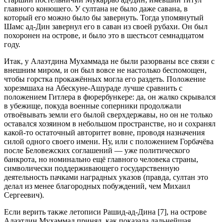
главного конюшего. У султана не было даже савана, в
который его можно было бы завернуть. Тогда упомянутый
Шамс ад-Дин завернул его в саван из своей рубахи. Он был
похоронен на острове, и было это в шестьсот семнадцатом
году.
Итак, у Алаэтдина Мухаммада не были разорваны все связи с
внешним миром, и он был вовсе не настолько беспомощен,
чтобы горстка прокажённых могла его раздеть. Положение
хорезмшаха на Абескуне-Ашураде лучше сравнить с
положением Гитлера в фюрербункере: да, он жалко скрывался
в убежище, покуда военные соперники продолжали
отвоёвывать земли его былой сверхдержавы, но он не только
оставался хозяином в небольшом пространстве, но и сохранял
какой-то остаточный авторитет вовне, проводя назначения
силой одного своего имени. Ну, или с положением Горбачёва
после Беловежских соглашений — уже политического
банкрота, но номинально ещё главного человека страны,
символически поддерживающего государственную
деятельность пачками наградных указов (правда, султан это
делал из менее благородных побуждений, чем Михаил
Сергеевич).
Если верить также летописи Рашид-ад-Дина [7], на острове
Алаэтдин Мухаммад принял, как показала дальнейшая