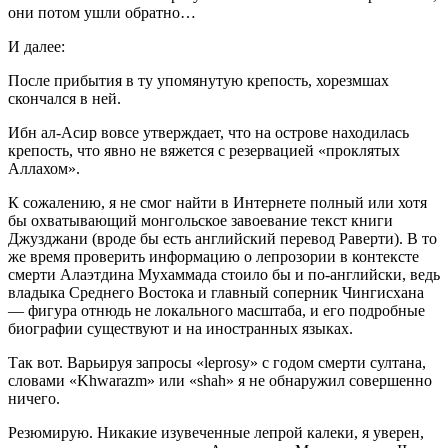
они потом ушли обратно…
И далее:
После прибытия в ту упомянутую крепость, хорезмшах
скончался в ней.
Ибн ал-Асир вовсе утверждает, что на острове находилась
крепость, что явно не вяжется с резервацией «проклятых
Аллахом».
К сожалению, я не смог найти в Интернете полный или хотя
бы охватывающий монгольское завоевание текст книги
Джузджани (вроде бы есть английский перевод Раверти). В то
же время проверить информацию о лепрозории в контексте
смерти Алаэтдина Мухаммада стоило бы и по-английски, ведь
владыка Среднего Востока и главный соперник Чингисхана
— фигура отнюдь не локального масштаба, и его подробные
биографии существуют и на иностранных языках.
Так вот. Варьируя запросы «leprosy» с годом смерти султана,
словами «Khwarazm» или «shah» я не обнаружил совершенно
ничего.
Резюмирую. Никакие изувеченные лепрой калеки, я уверен,