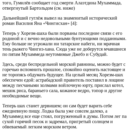
того, Гумилёв сообщает год смерти Алаэтдина Мухаммада,
отвергнутый Бартольдом (см. ниже)
Дальнейший гуглёж вывел на знаменитый исторический
роман Василия Яна «Чингисхан» [4]:
Теперь у Хорезм-шаха были порваны последние связи с его
родиной и с вечно недовольными бунтующими подданными.
Ему больше не угрожали ни татарские набеги, ни мрачная
тень рыжего Чингиз-хана. Сюда уже не доберутся мчавшиеся
по пятам Мухаммеда неутомимые Джебэ и Субудай.
Здесь, среди беспредельной морской равнины, можно будет с
горечью вспомнить прошлое, спокойно оценить настоящее и
не торопясь обдумать будущее. На целый месяц Хорезм-шах
обеспечен едой: астрабадский правитель поставил в лощине
между песчаными холмами войлочную юрту, прислал котел,
мешок риса, бараньего сала, кожаное ведро, топор и другие
необходимые вещи.
Теперь шах станет дервишем; он сам будет варить себе
ежедневную пищу. Лодка была уже совсем далеко, а
Мухаммед все еще стоял, погруженный в думы. Потом лег па
сухой горячий песок и задремал, пригретый солнцем и
обвеваемый легким морским ветром.