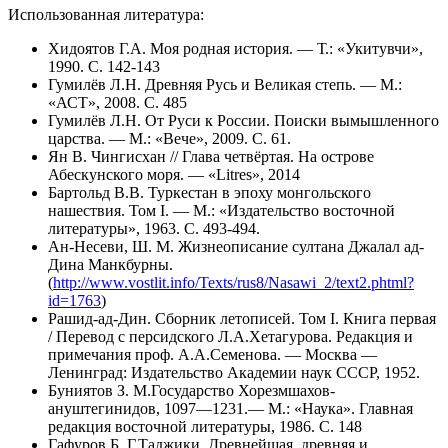
Использованная литература:
Хидоятов Г.А. Моя родная история. — Т.: «Укитувчи»,
1990. С. 142-143
Гумилёв Л.Н. Древняя Русь и Великая степь. — М.:
«АСТ», 2008. С. 485
Гумилёв Л.Н. От Руси к России. Поиски вымышленного
царства. — М.: «Вече», 2009. С. 61.
Ян В. Чингисхан // Глава четвёртая. На острове
Абескунского моря. — «Litres», 2014
Бартольд В.В. Туркестан в эпоху монгольского
нашествия. Том I. — М.: «Издательство восточной
литературы», 1963. С. 493-494.
Ан-Несеви, Ш. М. Жизнеописание султана Джалал ад-
Дина Манкбурны.
(
http://www.vostlit.info/Texts/rus8/Nasawi_2/text2.phtml?
id=1763
)
Рашид-ад-Дин. Сборник летописей. Том I. Книга первая
/ Перевод с персидского Л.А.Хетагурова. Редакция и
примечания проф. А.А.Семенова. — Москва —
Ленинград: Издательство Академии наук СССР, 1952.
Буниятов З. М.Государство Хорезмшахов-
ануштегинидов, 1097—1231.— М.: «Наука». Главная
редакция восточной литературы, 1986. С. 148
Гафуров Б. Г
.
Таджики. Древнейшая, древняя и