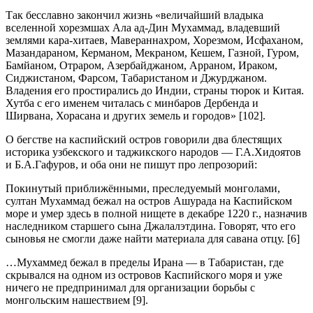
Так бесславно закончил жизнь «величайший владыка
вселенной хорезмшах Ала ад-Дин Мухаммад, владевший
землями кара-хитаев, Мавераннахром, Хорезмом, Исфаханом,
Мазандараном, Керманом, Мекраном, Кешем, Газной, Гуром,
Бамйаном, Отраром, Азербайджаном, Арраном, Ираком,
Сиджистаном, Фарсом, Табаристаном и Джурджаном.
Владения его простирались до Индии, страны тюрок и Китая.
Хутба с его именем читалась с минбаров Дербенда и
Ширвана, Хорасана и других земель и городов» [102].
О бегстве на каспийский остров говорили два блестящих
историка узбекского и таджикского народов — Г.А.Хидоятов
и Б.А.Гафуров, и оба они не пишут про лепрозорий:
Покинутый приближёнными, преследуемый монголами,
султан Мухаммад бежал на остров Ашурада на Каспийском
море и умер здесь в полной нищете в декабре 1220 г., назначив
наследником старшего сына Джалалэтдина. Говорят, что его
сыновья не смогли даже найти материала для савана отцу. [6]
…Мухаммед бежал в пределы Ирана — в Табаристан, где
скрывался на одном из островов Каспийского моря и уже
ничего не предпринимал для организации борьбы с
монгольским нашествием [9].