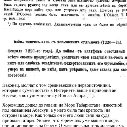
Наконец, молчат о том средневековые первоисточники,
которые я сумел достать в Интернете: выше я приводил ан-
Несеви, а вот упоминания у Ибн ал-Асира [11]:
Хорезмшах дошел до гавани на Море Табаристана, известной
под названием Абаскун, а у него была там крепость [на
острове] в море. Как только он и его люди сели на суда,
прибыли татары. Увидев, что хорезмшах уже вышел в море,
они остановились на берегу. Отчаявшись настичь хорезмшаха,