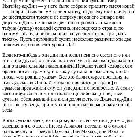
А в прежние времена старший конюший султана эмир
Ихтийар ад-Дин — у него было собрано тридцать тысяч коней
— говорил, бывало: «А если я захочу, то доведу их количество
до шестидесяти тысяч и не истрачу ни одного динара или
дирхема. Достаточно мне для этого призвать от каждого
табуна (душар) лошадей султана, имеющихся в стране, по
одному чабану, и число коней еще увеличится на тридцать
тысяч». Пусть вдумчивый судит, насколько различны эти два
положения, и извлечет уроки! Да!
Если кто-нибудь в эти дни приносил немного съестного или
что-либо другое, он писал для него указ о высокой должности
или о значительном владенииикта.Нередко такой человек сам
брался писать грамоту, так как у султана не было тех, кто бы
писал «островные указы». Все это были скорее послания на
имя Джалал ад-Дина. И когда он появился [в стране] и
грамоты предъявили ему, он утвердил их полностью. А если у
кого-нибудь был нож или полотенце либо же [иной] знак
султана, обозначавшийиктаили должность, то Джалал ад-Дин
целовал эту вещь, принимал и подписывал распоряжение об
этом.
Когда султана здесь, на острове, настигла смертьи дни его для
завершения его долга [перед Аллахом] истекли, его омыли
близкие слуги —чавушШамс ад-Дин Махмуд ибн Йалаг и
старший постельничий Мукарраб ад-Дин, имевший титул