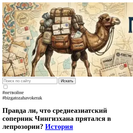
Искать
#нетвойне
#bizgatozahavokerak
Правда ли, что среднеазиатский
соперник Чингизхана прятался в
лепрозории?
История