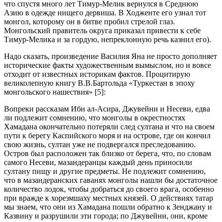
что спустя много лет Тимур-Мелик вернулся в Среднюю
Азию в одежде нищего дервиша. В Ходженте его узнал тот
монгол, которому он в битве пробил стрелой глаз.
Монгольский правитель округа приказал привести к себе
Тимур-Мелика и за гордую, непреклонную речь казнил его).
Надо сказать, произведение Василия Яна не просто дополняет
исторические факты художественным вымыслом, но и вовсе
отходит от известных историкам фактов. Процитирую
великолепную книгу В.В.Бартольда «Туркестан в эпоху
монгольского нашествия» [5]:
Вопреки рассказам Ибн ал-Асира, Джувейни и Несеви, едва
ли подлежит сомнению, что монголы в окрестностях
Хамадана окончательно потеряли след султана и что на своем
пути к берегу Каспийского моря и на острове, где он кончил
свою жизнь, султан уже не подвергался преследованию.
Остров был расположен так близко от берега, что, по словам
самого Несеви, мазандеранцы каждый день приносили
султану пищу и другие предметы. Не подлежит сомнению,
что в мазандеранских гаванях монголы нашли бы достаточное
количество лодок, чтобы добраться до своего врага, особенно
при вражде к хорезмшаху местных князей. О действиях татар
мы знаем, что они из Хамадана пошли обратно к Зенджану и
Казвину и разрушили эти города; по Джувейни, они, кроме