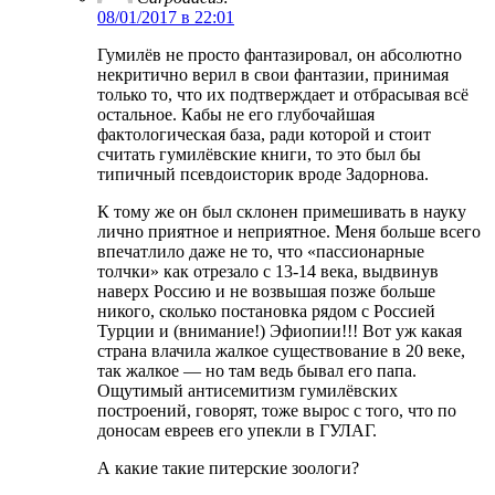
08/01/2017 в 22:01
Гумилёв не просто фантазировал, он абсолютно
некритично верил в свои фантазии, принимая
только то, что их подтверждает и отбрасывая всё
остальное. Кабы не его глубочайшая
фактологическая база, ради которой и стоит
считать гумилёвские книги, то это был бы
типичный псевдоисторик вроде Задорнова.
К тому же он был склонен примешивать в науку
лично приятное и неприятное. Меня больше всего
впечатлило даже не то, что «пассионарные
толчки» как отрезало с 13-14 века, выдвинув
наверх Россию и не возвышая позже больше
никого, сколько постановка рядом с Россией
Турции и (внимание!) Эфиопии!!! Вот уж какая
страна влачила жалкое существование в 20 веке,
так жалкое — но там ведь бывал его папа.
Ощутимый антисемитизм гумилёвских
построений, говорят, тоже вырос с того, что по
доносам евреев его упекли в ГУЛАГ.
А какие такие питерские зоологи?