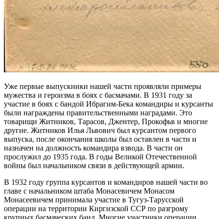
Уже первые выпускники нашей части проявляли примеры
мужества и героизма в боях с басмачами. В 1931 году за
участие в боях с бандой Ибрагим-Бека командиры и курсанты
были награждены правительственными наградами. Это
товарищи Житников, Тарасов, Джентер, Прокофьв и многие
другие. Житников Илья Львович был курсантом первого
выпуска, после окончания школы был оставлен в части и
назначен на должность командира взвода. В части он
прослужил до 1935 года. В годы Великой Отечественной
войны был начальником связи в действующей армии.
В 1932 году группа курсантов и командиров нашей части во
главе с начальником штаба Монасевичем Монасом
Монасеевичем принимала участие в Тугуз-Тарусской
операции на территории Киргизской ССР по разгрому
крупных басмаческих банд. Многие участники операции