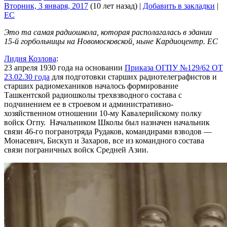
Вторник, 3 января, 2017
(10 лет назад)
|
Добавить в закладки
|
EC
Это та самая радиошкола, которая располагалась в здании
15-й горбольницы на Новомосковской, ныне Кардиоцентр. ЕС
Лидия Козлова
:
23 апреля 1930 года на основании
Приказа ОГПУ №129/62 ОТ
23.02.30 года
для подготовки старших радиотелеграфистов и
старших радиомехаников началось формирование
Ташкентской радиошколы трехвзводного состава с
подчинением ее в строевом и административно-
хозяйственном отношении 10-му Кавалерийскому полку
войск Огпу. Начальником Школы был назначен начальник
связи 46-го погранотряда Рудаков, командирами взводов —
Монасевич, Бискуп и Захаров, все из командного состава
связи пограничных войск Средней Азии.