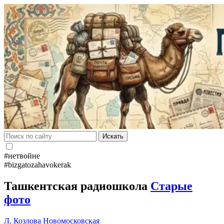
Искать
#нетвойне
#bizgatozahavokerak
Ташкентская радиошкола
Старые
фото
Л. Козлова
Новомосковская