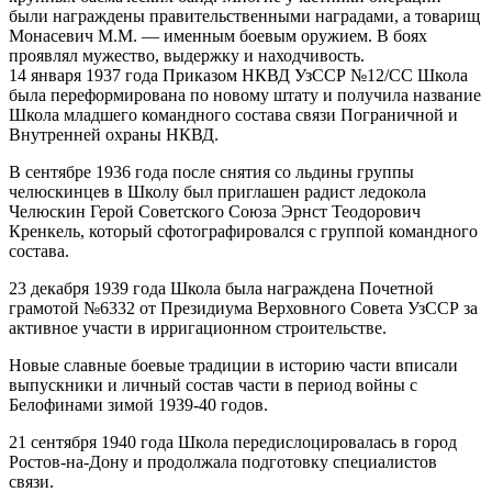
были награждены правительственными наградами, а товарищ
Монасевич М.М. — именным боевым оружием. В боях
проявлял мужество, выдержку и находчивость.
14 января 1937 года Приказом НКВД УзССР №12/СС Школа
была переформирована по новому штату и получила название
Школа младшего командного состава связи Пограничной и
Внутренней охраны НКВД.
В сентябре 1936 года после снятия со льдины группы
челюскинцев в Школу был приглашен радист ледокола
Челюскин Герой Советского Союза Эрнст Теодорович
Кренкель, который сфотографировался с группой командного
состава.
23 декабря 1939 года Школа была награждена Почетной
грамотой №6332 от Президиума Верховного Совета УзССР за
активное участи в ирригационном строительстве.
Новые славные боевые традиции в историю части вписали
выпускники и личный состав части в период войны с
Белофинами зимой 1939-40 годов.
21 сентября 1940 года Школа передислоцировалась в город
Ростов-на-Дону и продолжала подготовку специалистов
связи.