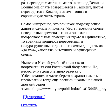
раз переводят с места на место, в период Великой
Войны она опять возвращается в Ташкент, потом
переводится в Коканд, а затем – опять в
европейскую часть страны.
Самое интересное, это воинское подразделение
живет и служит и поныне. Часть пережила самые
невероятные времена – то она занимала
комфортабельные помещения где-то в Прибалтике,
то военным пришлось переселяться в
полуразрушенные строения и самим доводить их
«до ума», «поселяя» и технику, и офицерские
семьи.
Ныне это N-ский учебный полк связи
вооруженных сил Российской Федерации. Но,
несмотря на долголетнюю разлуку с
Узбекистаном, в части бережно хранят память о
пребывании тогда еще военной школы на нашей
древней седой
земле!»http://www.mg.uz/publish/doc/text134463_prog
[Цитировать]
Ответить