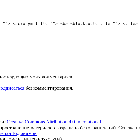
e=""> <acronym title=""> <b> <blockquote cite=""> <cite>
ля последующих моих комментариев.
подписаться
без комментирования.
ии:
Creative Commons Attribution 4.0 International
.
 распространение материалов разрешено без ограничений. Ссылка н
тепан Евдокимов
.
ия домена, интернет-услуги).