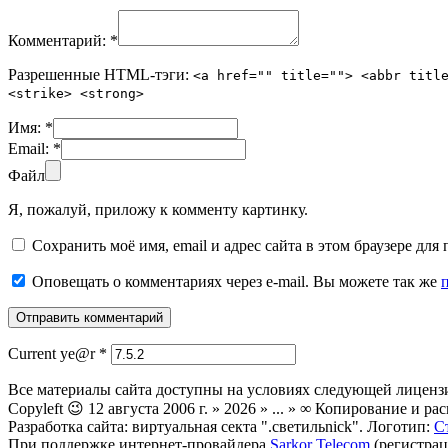
Комментарий:
*
Разрешенные HTML-тэги:
<a href="" title=""> <abbr titl
<strike> <strong>
Имя:
*
Email:
*
Файл
Я, пожалуй, приложу к комменту картинку.
Сохранить моё имя, email и адрес сайта в этом браузере д
Оповещать о комментариях через e-mail. Вы можете так же
Current ye@r
*
Все материалы сайта доступны на условиях следующей лиценз
Copyleft 😉 12 августа 2006 г. » 2026 » ... » ∞ Копирование и
Разработка сайта: виртуальная секта ".светильnick". Логотип:
С
При поддержке интернет-провайдера
Sarkor Telecom
(регистрац