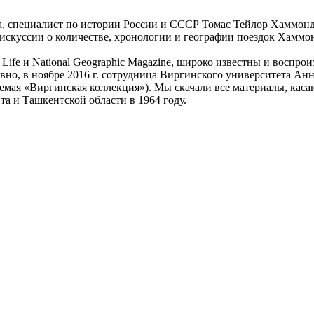
 специалист по истории России и СССР Томас Тейлор Хаммонд (
искуссии о количестве, хронологии и географии поездок Хаммон
ife и National Geographic Magazine, широко известны и воспрои
давно, в ноябре 2016 г. сотрудница Виргинского университета А
емая «Виргинская коллекция»). Мы скачали все материалы, кас
а и Ташкентской области в 1964 году.