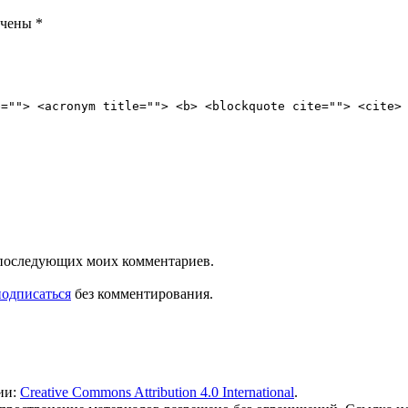
ечены
*
e=""> <acronym title=""> <b> <blockquote cite=""> <cite>
ля последующих моих комментариев.
подписаться
без комментирования.
ии:
Creative Commons Attribution 4.0 International
.