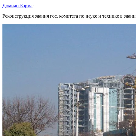
Домиан Барма
:
Реконструкция здания гос. комитета по науке и технике в здание