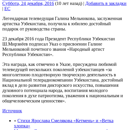
Суббота, 24 декабря, 2016
(10 лет назад)
|
Добавить в закладки
|
EC
Легендарная телеведущая Галина Мельникова, заслуженная
артистка Узбекистана, получила к юбилею достойный
подарок от руководства страны.
23 декабря 2016 года Президент Республики Узбекистан
Ш.Мирзиёев подписал Указ о присвоении Галине
Мельниковой почетного звания «Народный артист
Республики Узбекистан».
Эта награда, как отмечено в Указе, присуждена любимой
телеведущей нескольких поколений узбекистанцев «за
многолетнюю плодотворную творческую деятельность в
Национальной телерадиокомпании Узбекистана, достойный
вклад в дело развития дикторского искусства, повышения
духовного потенциала народа, воспитания молодого
поколения в духе патриотизма, уважения к национальным и
общечеловеческим ценностям».
Источник
«
Стихи Ярослава Смелякова «Кетмень» и «Ветка
хлопка»