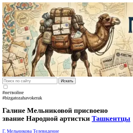
Искать
#нетвойне
#bizgatozahavokerak
Галине Мельниковой присвоено
звание Народной артистки
Ташкентцы
Г. Мельникова
Телевидение