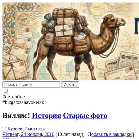
Искать
#нетвойне
#bizgatozahavokerak
Виллис!
История
Старые фото
Т. Кузиев
Транспорт
Четверг, 24 ноября, 2016
(10 лет назад)
|
Добавить в закладки
|