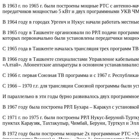
В 1963 г. по 1965 г. были построены мощные РТС с антенно-м
передатчиков мощностью 5 кВт и двух программными УКВ ЧМ
В 1964 году в городах Ургенч и Нукус начали работать местн
В 1965 году в Ташкенте организовали по РРЛ подачи програм
которых первоначально были установлены передатчики мощнос
С 1965 года в Ташкенте началась трансляция трех программ Т
В 1966 году в Ташкенте специалистами Управление кабельны
«Алтай». Абонентские аппаратуры в основном устанавливалис
С 1966 г. первая Союзная ТВ программа и с 1967 г. Республик
С 1966 – 1970 г.г. для трансляции Союзной программы были у
И параллельно в эти годы бурно развивалось двух программн
В 1967 году была построена РРЛ Бухара – Каракул с установк
С 1971 г. по 1975 г. были построены РРЛ Нукус-Беруний-Турт
пунктах Караузяк, Тахтакупыр, Чимбай, Беруни, Турткул и Элл
В 1972 году были построены мощные 2х программные РТС «Ург