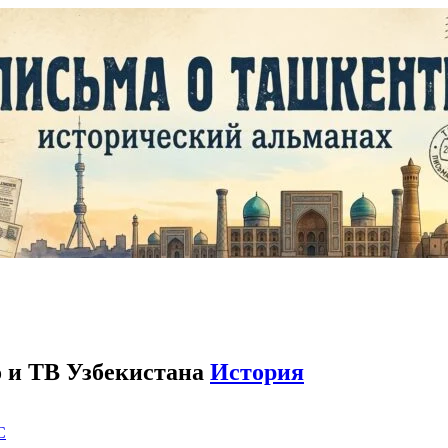
о и ТВ Узбекистана
История
C