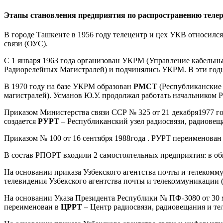
Этапы становления предприятия по распространению телер
В городе Ташкенте в 1956 году телецентр и цех УКВ относилс
связи (ОУС).
С 1 января 1963 года организован УКРМ (Управление кабельн
Радиорелейных Магистралей) и подчинялись УКРМ. В эти годы
В 1970 году на базе УКРМ образован
РМСТ
(Республиканские 
магистралей). Усманов Ю.У. продолжал работать начальником 
Приказом Министерства связи ССР № 325 от 21 декабря1977 год
создается
РУРТ
– Республиканский узел радиосвязи, радиовещ
Приказом № 100 от 16 сентября 1988года . РУРТ переименован
В состав РПОРТ входили 2 самостоятельных предприятия: в об
На основании приказа Узбекского агентства почты и телекомм
телевидения Узбекского агентства почты и телекоммуникации
На основании Указа Президента Республики № ПФ-3080 от 30 м
переименован в
ЦРРТ –
Центр радиосвязи, радиовещания и те