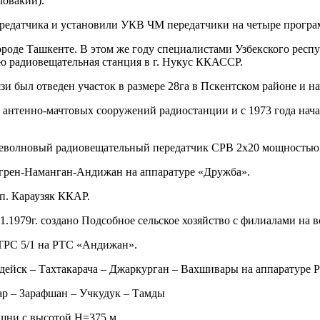
ловакии).
передатчика и установили УКВ ЧМ передатчики на четыре прогр
ороде Ташкенте. В этом же году специалистами Узбекского рес
ю радиовещательная станция в г. Нукус ККАССР.
и был отведен участок в размере 28га в Пскентском районе и н
 и антенно-мачтовых сооружений радиостанции и с 1973 года н
неволновый радиовещательный передатчик СРВ 2х20 мощностью 
нгрен-Наманган-Андижан на аппаратуре «Дружба».
 п. Караузяк ККАР.
.1979г. создано Подсобное сельское хозяйство с филиалами на в
ТРС 5/1 на РТС «Андижан».
дейск – Тахтакарача – Джаркурган – Вахшивары на аппаратуре 
ар – Зарафшан – Учкудук – Тамды
ашни с высотой Н=375 м.