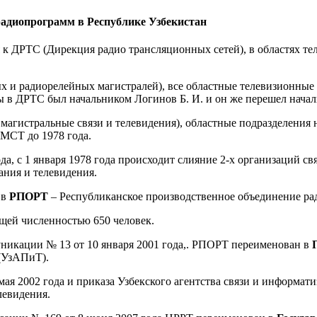
адиопрограмм в Республике Узбекистан
я к ДРТС (Дирекция радио трансляционных сетей), в областях 
ых и радиорелейных магистралей), все областные телевизионны
 в ДРТС был начальником Логинов Б. И. и он же перешел начал
магистральные связи и телевидения), областные подразделения
РМСТ до 1978 года.
а, с 1 января 1978 года происходит слияние 2-х организаций св
ания и телевидения.
 в
РПОРТ
– Республиканское производственное объединение ра
щей численностью 650 человек.
уникации № 13 от 10 января 2001 года,. РПОРТ переименован в
 (УзАПиТ).
ая 2002 года и приказа Узбекского агентства связи и информат
левидения.