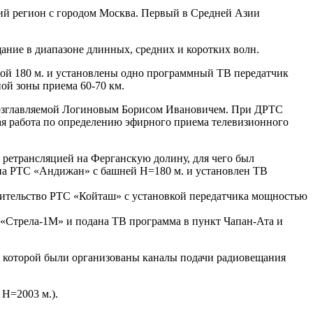
кий регион с городом Москва. Первый в Средней Азии
ание в диапазоне длинных, средних и коротких волн.
отой 180 м. и установлены одно программный ТВ передатчик
ой зоны приема 60-70 км.
возглавляемой Логиновым Борисом Ивановичем. При ДРТС
ая работа по определению эфирного приема телевизионного
 ретрансляцией на Ферганскую долину, для чего был
ена РТС «Андижан» с башней Н=180 м. и установлен ТВ
роительство РТС «Койташ» с установкой передатчика мощностью
 «Стрела-1М» и подана ТВ программа в пункт Чапан-Ата и
о которой были организованы каналы подачи радиовещания
 Н=2003 м.).