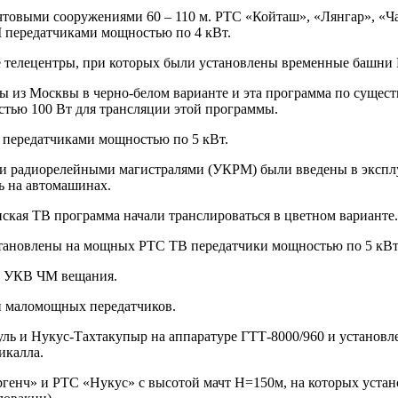
ачтовыми сооружениями 60 – 110 м. РТС «Койташ», «Лянгар», «
 передатчиками мощностью по 4 кВт.
ые телецентры, при которых были установлены временные башни 
мы из Москвы в черно-белом варианте и эта программа по суще
тью 100 Вт для трансляции этой программы.
В передатчиками мощностью по 5 кВт.
ми радиорелейными магистралями (УКРМ) были введены в экспл
ь на автомашинах.
анская ТВ программа начали транслироваться в цветном варианте.
становлены на мощных РТС ТВ передатчики мощностью по 5 кВт 
ое УКВ ЧМ вещания.
ой маломощных передатчиков.
куль и Нукус-Тахтакупыр на аппаратуре ГТТ-8000/960 и установ
икалла.
енч» и РТС «Нукус» с высотой мачт Н=150м, на которых устан