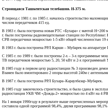
Строящаяся Ташкентская телебашня. Н-375 м.
В период с 1981 г. по 1985 г. началось строительство маломо
числом передатчиков 415 ед.
В 1983 г. была построена новая РТС «Бухара» с мачтой Н=200 
г. были построены радиовещательные станции по Республике: 
СРВ передатчики мощностью 1-5 кВт общей численностью 19 
В 1983 г. была построена РРЛ Карши – Мубарек на аппаратуре 
С 1985 г. по 1989 г. были построены 2-х – 3-х программные м
ТВ передатчиков мощностью 5, 20, 50 кВт и 2-х программный
В 1985 году в первом цеху радиостанции № 3 произведен демо
Взамен было вмонтировано 2 опоры высотой 240м с антенным
В 1987 г. была построена РРЛ Бухара–Караулбазар–Мубарек.
В 1985 году закончилось строительство, и была сдана в экспл
радиостанция УКВ ЧМ «Дождь-2» мощностью по 4 кВт на 4 Р
На 1 января 1990году в результате выше перечисленных мероп
составила одной программой 98,4%, двумя программами 98,1%