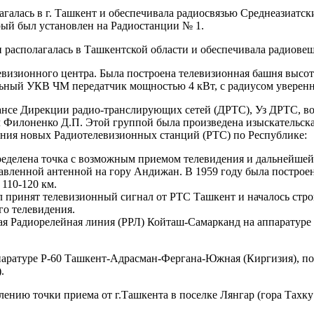
агалась в г. Ташкент и обеспечивала радиосвязью Среднеазиатс
рый был установлен на Радиостанции № 1.
 располагалась в Ташкентской области и обеспечивала радиовещ
елевизионного центра. Была построена телевизионная башня выс
ьный УКВ ЧМ передатчик мощностью 4 кВт, с радиусом уверенн
ансе Дирекции радио-транслирующих сетей (ДРТС), Уз ДРТС, 
ял Филоненко Д.П. Этой группой была произведена изыскательск
ения новых Радиотелевизионных станций (РТС) по Республике:
ределена точка с возможным приемом телевидения и дальнейшей
авленной антенной на гору Андижан. В 1959 году была постро
110-120 км.
ыл принят телевизионный сигнал от РТС Ташкент и началось ст
го телевидения.
ная Радиорелейная линия (РРЛ) Койташ-Самарканд на аппаратуре
ппаратуре Р-60 Ташкент-Адрасман-Фергана-Южная (Киргизия), п
.
ению точки приема от г.Ташкента в поселке Лянгар (гора Тахку