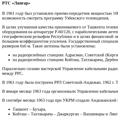
РТС «Лянгар»
В 1961 году был установлен приемо-передатчик мощностью 100
возможность смотреть программу Узбекского телевидения.
В целях улучшения качества принимаемого от Ташкента телеви
оборудования на аппаратуре Р-60/120, с параболическими анте
географическим рельефом Республики и в целях финансовой эк
большим коэффициентом усиления. Государственный специализ
размером 6х6 м. Такие антенны были установлены:
на радиорелейных станциях Адрасман, Советский (Кирг
на радиорелейных станциях Койташ, Тахтакарача, Дерб
Параллельно силами мастерской Управление кабельными радио
между РРС.
В 1961 году была построена РРЛ Советский-Андижан, 1962 г.
В январе месяце 1963 года организовали Управление кабельн
В сентябре месяце 1963 года при УКРМ создали Андижанский 
Ташкент – Бухара,
Койташ – Тахтакарача – Джаркурган – Вахшивары и Лянг