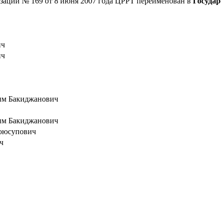
изации № 169 от 8 июня 2007 года ЦРРТ переименован в
Государ
ич
ич
им Бакиджанович
им Бакиджанович
оюсупович
ч