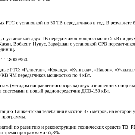
щных РТС с установкой по 50 ТВ передатчиков в год. В результа
м, с установкой двух ТВ передатчиков мощностью по 5 кВт и дв
Касан, Вобкент, Нукус, Зарафшан с установкой СРВ передатчик
единиц.
ГТТ-8000/960.
ощные РТС: «Гулистан», «Коканд», «Кунград», «Навои», «Учкызы
 УКВ ЧМ передатчиков мощностью по 4 кВт.
нтаж (методом направленного взрыва) двух изношенных опор выс
и системами и новый радиопередатчик ДСВ-150 кВт.
уатацию Ташкентская телебашня высотой 375 метров, на которой 
В программы.
риятий по развитию и реконструкции технических средств ТВ, 
 и тремя программами 65,8%.