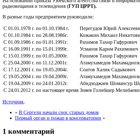
На основании приказа Узбекского агентства связи и информат
радиовещания и телевидения (
ГУП ЦРРТ).
В разные годы предприятием руководили:
С 01.01.1978 г. по 01.10.1984 г.
Перегудов Юрий Алексеев
С 01.10.1984 г. по 28.08.1986г.
Кожакин Михаил Никитов
С 01.09.1986 г. по 01.01.1991г.
Рахимов Тахир Гафурович
С 16.09.1991 г. по 15.01.1999г.
Усманов Карим Рахимович
С 15.01.1999 г. по 01.05.2000г.
Рахимов Тахир Гафурович
С 25.04.2000 г. по 11.12.2001г.
Атамухамедов Махамадноз
С 17.12.2001 г. по 19.05.2004г.
Соатов Халик Садыкович
С 19.05.2004 г. по 19.04.2009г.
Атамухамедов Махамадноз
С 19.04.2009 г. по 24.01.2012г.
Абидходжаев Шомансур Ш
С 24.01.2012 г. по настоящее время
Зияев Голибшер Мелибаеви
Источник
.
«
В Сергели начали снос старых домов
Первый орган и пожар в консерватории
»
1 комментарий