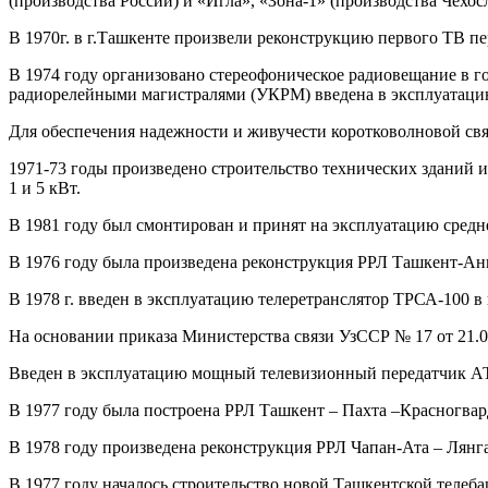
(производства России) и «Игла», «Зона-1» (производства Чехос
В 1970г. в г.Ташкенте произвели реконструкцию первого ТВ 
В 1974 году организовано стереофоническое радиовещание в г
радиорелейными магистралями (УКРМ) введена в эксплуатаци
Для обеспечения надежности и живучести коротковолновой связ
1971-73 годы произведено строительство технических зданий
1 и 5 кВт.
В 1981 году был смонтирован и принят на эксплуатацию сред
В 1976 году была произведена реконструкция РРЛ Ташкент-А
В 1978 г. введен в эксплуатацию телеретранслятор ТРСА-100 в
На основании приказа Министерства связи УзССР № 17 от 21.01
Введен в эксплуатацию мощный телевизионный передатчик А
В 1977 году была построена РРЛ Ташкент – Пахта –Красногвар
В 1978 году произведена реконструкция РРЛ Чапан-Ата – Лянг
В 1977 году началось строительство новой Ташкентской телеб