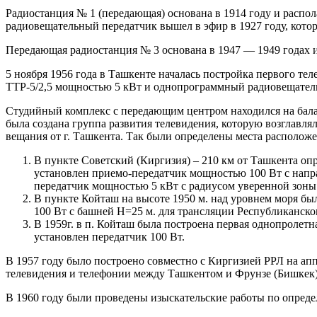
Радиостанция № 1 (передающая) основана в 1914 году и распол
радиовещательный передатчик вышел в эфир в 1927 году, кото
Передающая радиостанция № 3 основана в 1947 — 1949 годах и
5 ноября 1956 года в Ташкенте началась постройка первого т
ТТР-5/2,5 мощностью 5 кВт и однопрограммный радиовещател
Студийный комплекс с передающим центром находился на бал
была создана группа развития телевидения, которую возглавл
вещания от г. Ташкента. Так были определены места располож
В пункте Советский (Киргизия) – 210 км от Ташкента оп
установлен приемо-передатчик мощностью 100 Вт с напр
передатчик мощностью 5 кВт с радиусом уверенной зоны 
В пункте Койташ на высоте 1950 м. над уровнем моря б
100 Вт с башней Н=25 м. для трансляции Республиканско
В 1959г. в п. Койташ была построена первая однопролет
установлен передатчик 100 Вт.
В 1957 году было построено совместно с Киргизией РРЛ на а
телевидения и телефонии между Ташкентом и Фрунзе (Бишкек)
В 1960 году были проведены изыскательские работы по определ