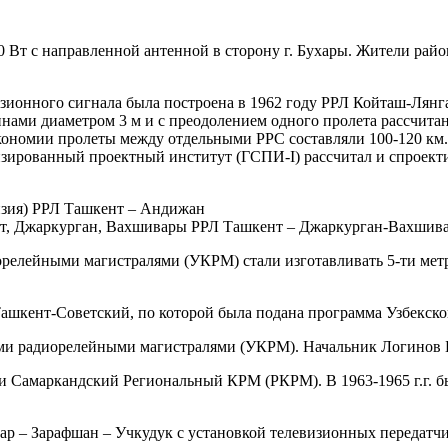
 Вт с направленной антенной в сторону г. Бухары. Жители райо
зионного сигнала была построена в 1962 году РРЛ Койташ-Лянг
ннами диаметром 3 м и с преодолением одного пролета рассчитан
ономии пролеты между отдельными РРС составляли 100-120 км. 
ированный проектный институт (ГСПИ-I) рассчитал и спроекти
изия) РРЛ Ташкент – Андижан
ент, Джаркурган, Вахшивары РРЛ Ташкент – Джаркурган-Вахшив
релейными магистралями (УКРМ) стали изготавливать 5-ти метр
 Ташкент-Советский, по которой была подана программа Узбекс
ыми радиорелейными магистралями (УКРМ). Начальник Логинов Б
и Самаркандский Региональный КРМ (РКРМ). В 1963-1965 г.г. бы
ар – Зарафшан – Учкудук с установкой телевизионных передатчи