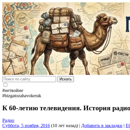
Искать
#нетвойне
#bizgatozahavokerak
К 60-летию телевидения. История ради
Радио
Суббота, 5 ноября, 2016
(10 лет назад)
|
Добавить в закладки
|
E