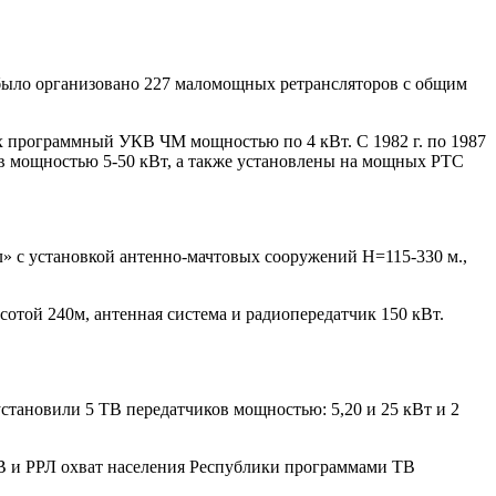
те было организовано 227 маломощных ретрансляторов с общим
ух программный УКВ ЧМ мощностью по 4 кВт. С 1982 г. по 1987
ов мощностью 5-50 кВт, а также установлены на мощных РТС
л» с установкой антенно-мачтовых сооружений Н=115-330 м.,
отой 240м, антенная система и радиопередатчик 150 кВт.
установили 5 ТВ передатчиков мощностью: 5,20 и 25 кВт и 2
РВ и РРЛ охват населения Республики программами ТВ