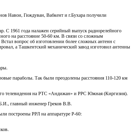
нов Навои, Гиждуван, Вабкент и г.Бухара получили
ар. С 1961 года налажен серийный выпуск радиорелейного
ного на расстояние 50-60 км. В связи со сложным
Встал вопрос об изготовлении более сложных антенн с
ровал, а Ташкентский механический завод изготовил антенны
ары.
овые параболы. Так были преодолены расстояния 110-120 км
кого телевидения на РТС «Андижан» и РРС Южная (Киргизия).
.И., главный инженер Греков В.В.
ли построены РРЛ на аппаратуре Р-60:
ков.