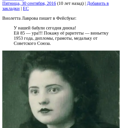
Пятница, 30 сентября, 2016
(10 лет назад)
|
Добавить в
закладки
|
EC
Виолетта Лаврова пишет в Фейсбуке:
У нашей бабули сегодня днюха!
Ей 85 — ура!!! Покажу её раритеты — виньетку
1953 года, дипломы, грамоты, медальку от
Советского Союза.