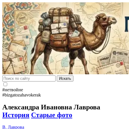
Искать
#нетвойне
#bizgatozahavokerak
Александра Ивановна Лаврова
История
Старые фото
В. Лаврова