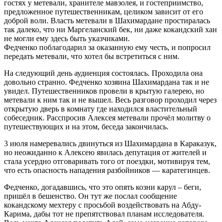
гостях у метевали, хранителе мавзолея, и гостеприимство,
предложенное путешественникам, целиком зависит от его
доброй воли. Власть метевали в Шахимардане простиралась
так далеко, что ни Маргеланский бек, ни даже кокандский хан
не могли ему здесь быть указчиками.
Федченко поблагодарил за оказанную ему честь, и попросил
передать метевали, что хотел бы встретиться с ним.
На следующий день аудиенция состоялась. Проходила она
довольно странно. Федченко хозяина Шахимардана так и не
увидел. Путешественников провели в крытую галерею, но
метевали к ним так и не вышел. Весь разговор проходил через
открытую дверь в комнату где находился властительный
собеседник. Расспросив Алексея метевали прочёл молитву о
путешествующих и на этом, беседа закончилась.
3 июля намеревались двинуться из Шахимардана в Караказук,
но неожиданно к Алексею явилась депутация от жителей и
стала усердно отговаривать того от поездки, мотивируя тем,
что есть опасность нападения разбойников — каратегинцев.
Федченко, догадавшись, что это опять козни карул – беги,
пришёл в бешенство. Он тут же послал сообщение
кокандскому мехтеру с просьбой воздействовать на Абду-
Карима, дабы тот не препятствовал планам исследователя.