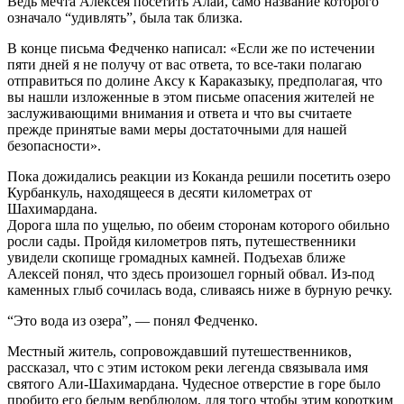
Ведь мечта Алексея посетить Алай, само название которого
означало “удивлять”, была так близка.
В конце письма Федченко написал: «Если же по истечении
пяти дней я не получу от вас ответа, то все-таки полагаю
отправиться по долине Аксу к Караказыку, предполагая, что
вы нашли изложенные в этом письме опасения жителей не
заслуживающими внимания и ответа и что вы считаете
прежде принятые вами меры достаточными для нашей
безопасности».
Пока дожидались реакции из Коканда решили посетить озеро
Курбанкуль, находящееся в десяти километрах от
Шахимардана.
Дорога шла по ущелью, по обеим сторонам которого обильно
росли сады. Пройдя километров пять, путешественники
увидели скопище громадных камней. Подъехав ближе
Алексей понял, что здесь произошел горный обвал. Из-под
каменных глыб сочилась вода, сливаясь ниже в бурную речку.
“Это вода из озера”, — понял Федченко.
Местный житель, сопровождавший путешественников,
рассказал, что с этим истоком реки легенда связывала имя
святого Али-Шахимардана. Чудесное отверстие в горе было
пробито его белым верблюдом, для того чтобы этим коротким