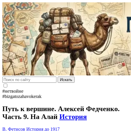
Искать
#нетвойне
#bizgatozahavokerak
Путь к вершине. Алексей Федченко.
Часть 9. На Алай
История
В. Фетисов
История до 1917