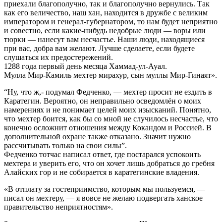
приехали благополучно, так и благополучно вернулись. Так
как его величество, наш хан, находится в дружбе с великим
императором и генерал-губернатором, то нам будет неприятно
и совестно, если какие-нибудь недобрые люди — воры или
тюрки — нанесут вам несчастье. Наши люди, находящиеся
при вас, добра вам желают. Лучше сделаете, если будете
слушаться их предостережений.
1288 года первый день месяца Хаммад-ул-Ауал.
Мулла Мир-Камиль мехтер мирахур, сын муллы Мир-Гинаят».
“Ну, что ж,- подумал Федченко, — мехтер просит не ездить в
Каратегин. Вероятно, он неправильно осведомлён о моих
намерениях и не понимает целей моих изысканий. Понятно,
что мехтер боится, как бы со мной не случилось несчастье, что
конечно осложнит отношения между Кокандом и Россией. В
дополнительной охране также отказано. Значит нужно
рассчитывать только на свои силы”.
Федченко тотчас написал ответ, где постарался успокоить
мехтера и уверить его, что он хочет лишь добраться до гребня
Алайских гор и не собирается в каратегинские владения.
«В отплату за гостеприимство, которым мы пользуемся, —
писал он мехтеру, — я вовсе не желаю подвергать ханское
правительство неприятностям».