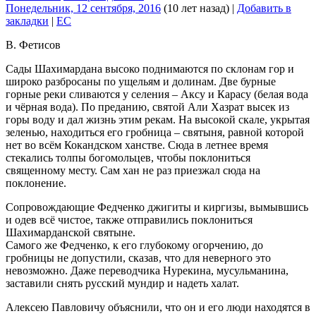
Понедельник, 12 сентября, 2016
(10 лет назад)
|
Добавить в
закладки
|
EC
В. Фетисов
Сады Шахимардана высоко поднимаются по склонам гор и
широко разбросаны по ущельям и долинам. Две бурные
горные реки сливаются у селения – Аксу и Карасу (белая вода
и чёрная вода). По преданию, святой Али Хазрат высек из
горы воду и дал жизнь этим рекам. На высокой скале, укрытая
зеленью, находиться его гробница – святыня, равной которой
нет во всём Кокандском ханстве. Сюда в летнее время
стекались толпы богомольцев, чтобы поклониться
священному месту. Сам хан не раз приезжал сюда на
поклонение.
Сопровождающие Федченко джигиты и киргизы, вымывшись
и одев всё чистое, также отправились поклониться
Шахимарданской святыне.
Самого же Федченко, к его глубокому огорчению, до
гробницы не допустили, сказав, что для неверного это
невозможно. Даже переводчика Нурекина, мусульманина,
заставили снять русский мундир и надеть халат.
Алексею Павловичу объяснили, что он и его люди находятся в