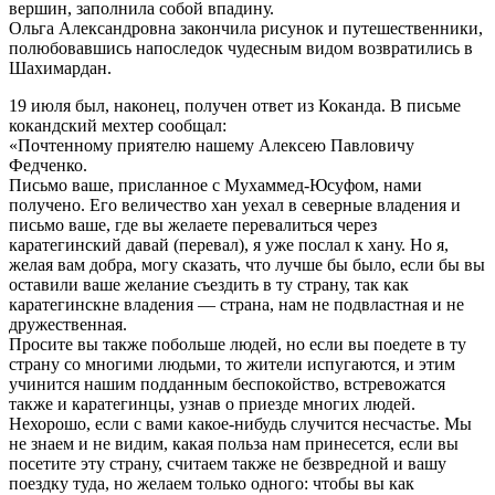
вершин, заполнила собой впадину.
Ольга Александровна закончила рисунок и путешественники,
полюбовавшись напоследок чудесным видом возвратились в
Шахимардан.
19 июля был, наконец, получен ответ из Коканда. В письме
кокандский мехтер сообщал:
«Почтенному приятелю нашему Алексею Павловичу
Федченко.
Письмо ваше, присланное с Мухаммед-Юсуфом, нами
получено. Его величество хан уехал в северные владения и
письмо ваше, где вы желаете перевалиться через
каратегинский давай (перевал), я уже послал к хану. Но я,
желая вам добра, могу сказать, что лучше бы было, если бы вы
оставили ваше желание съездить в ту страну, так как
каратегинскне владения — страна, нам не подвластная и не
дружественная.
Просите вы также побольше людей, но если вы поедете в ту
страну со многими людьми, то жители испугаются, и этим
учинится нашим подданным беспокойство, встревожатся
также и каратегинцы, узнав о приезде многих людей.
Нехорошо, если с вами какое-нибудь случится несчастье. Мы
не знаем и не видим, какая польза нам принесется, если вы
посетите эту страну, считаем также не безвредной и вашу
поездку туда, но желаем только одного: чтобы вы как