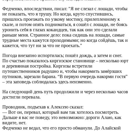
Федченко, впоследствии, писал:
Я не слезал с лошади, чтобы
не показать, что я трушу. Но когда, круто спустившись,
пришлось проезжать по узкому мостику, прилепленному к
скале, и потом опять подниматься, я сошёл с лошади, не боясь
уронить себя в глазах кокандцев, так как они это сделали
раньше меня. Странное дело: пока сидишь на лошади, самые
трудные места кажутся проходимыми; но когда сойдёшь, так и
кажется, что тут ни за что не проехать.
Погода внезапно испортилась; пошёл дождь, а затем и снег.
По счастью показалось киргизское становище – несколько юрт
и деревянная постройка. Киргизы встретили
путешественников радушно и, чтобы накормить замёрзших
путников, зарезали барана. “В первую очередь накорми гостя”
– эта заповедь соблюдалась здесь неизменно.
На следующий день путь продолжили и через несколько часов
достигли перевала.
Проводник, подъехав к Алексею сказал:
— Вот он, перевал, который вам так хотелось посмотреть.
Дальше я вас не поведу, это невозможно: дороги Алаю, как
видите, нет.
Федченко не ведал, что его просто обманули. До Алайской