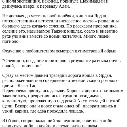
8 июля экспедиция, наконец, покинула Шахимардан и
двинулась вверх, к перевалу Алай.
Не доезжая до места первой ночёвки, кишлака Ярдан,
путешественники встретили интересное место – развалины
бывшего здесь когда-то селения. По рассказам проводника,
селение это, называемое Таджик кишлак, осело и внезапно
рухнуло вниз вместе со всеми жителями. Много людей
погибло.
Федченко с любопытством осмотрел пятиметровый обрыв.
“Очевидно, оседание произошло в результате размыва почвы
водой, — понял он”.
Сразу за местом давней трагедии дорога вошла в Ярдан,
расположенный под совершенно отвесной скалой розового
цвета – Кзыл-Таг.
Переночевав двинулись дальше. Хорошая дорога за кишлаком
закончилась, превратившись в труднопроходимую,
каменистую, проложенную над рекой Аксу, текущей в узкой
щели. Вскоре она и вовсе стала опасной, превратившись в
узкий карниз, где едва проходила лошадь.
Юзбаши, сопровождавший экспедицию, советовал либо
вернуться, либо, в крайнем случае, идти пешком.