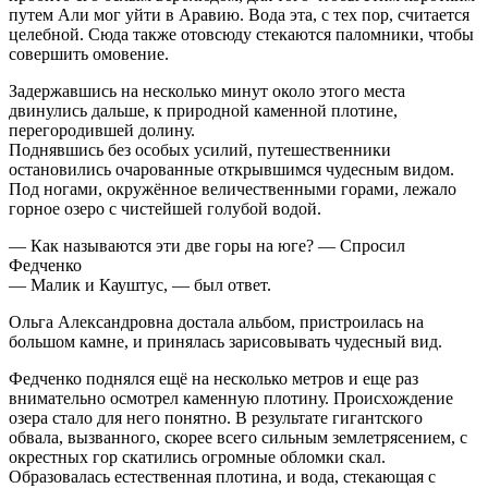
путем Али мог уйти в Аравию. Вода эта, с тех пор, считается
целебной. Сюда также отовсюду стекаются паломники, чтобы
совершить омовение.
Задержавшись на несколько минут около этого места
двинулись дальше, к природной каменной плотине,
перегородившей долину.
Поднявшись без особых усилий, путешественники
остановились очарованные открывшимся чудесным видом.
Под ногами, окружённое величественными горами, лежало
горное озеро с чистейшей голубой водой.
— Как называются эти две горы на юге? — Спросил
Федченко
— Малик и Кауштус, — был ответ.
Ольга Александровна достала альбом, пристроилась на
большом камне, и принялась зарисовывать чудесный вид.
Федченко поднялся ещё на несколько метров и еще раз
внимательно осмотрел каменную плотину. Происхождение
озера стало для него понятно. В результате гигантского
обвала, вызванного, скорее всего сильным землетрясением, с
окрестных гор скатились огромные обломки скал.
Образовалась естественная плотина, и вода, стекающая с