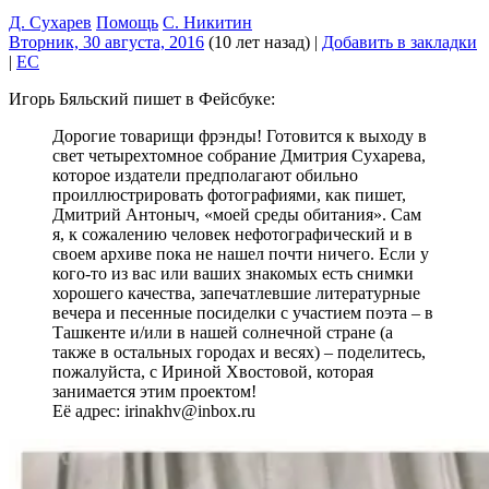
Д. Сухарев
Помощь
С. Никитин
Вторник, 30 августа, 2016
(10 лет назад)
|
Добавить в закладки
|
EC
Игорь Бяльский пишет в Фейсбуке:
Дорогие товарищи фрэнды!‎ Готовится к выходу в
свет четырехтомное собрание Дмитрия Сухарева,
которое издатели ‎предполагают обильно
проиллюстрировать фотографиями, как пишет,
Дмитрий Антоныч, «моей ‎среды обитания». Сам
я, к сожалению человек нефотографический и в
своем архиве пока не ‎нашел почти ничего. Если у
кого-то из вас или ваших знакомых есть снимки
хорошего качества, ‎запечатлевшие литературные
вечера и песенные посиделки с участием поэта – в
Ташкенте ‎и/или в нашей солнечной стране (а
также в остальных городах и весях) – поделитесь,
пожалуйста, с Ириной Хвостовой, которая
занимается этим проектом! ‎
Её адрес: irinakhv@inbox.ru