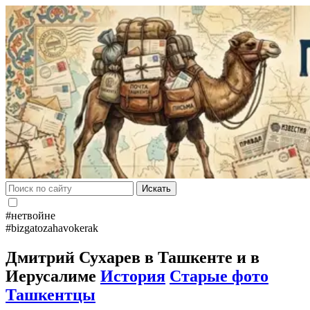
Искать
#нетвойне
#bizgatozahavokerak
Дмитрий Сухарев в Ташкенте и в
Иерусалиме
История
Старые фото
Ташкентцы