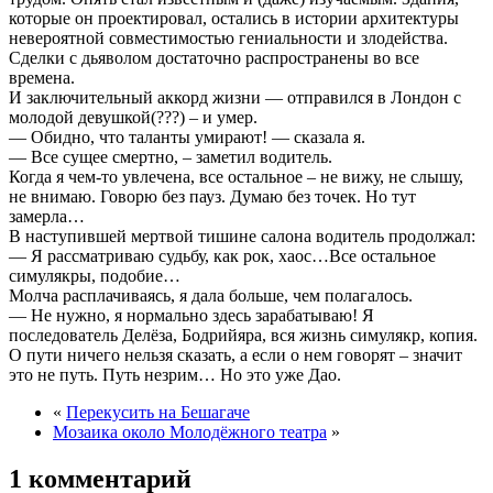
которые он проектировал, остались в истории архитектуры
невероятной совместимостью гениальности и злодейства.
Сделки с дьяволом достаточно распространены во все
времена.
И заключительный аккорд жизни — отправился в Лондон с
молодой девушкой(???) – и умер.
— Обидно, что таланты умирают! — сказала я.
— Все сущее смертно, – заметил водитель.
Когда я чем-то увлечена, все остальное – не вижу, не слышу,
не внимаю. Говорю без пауз. Думаю без точек. Но тут
замерла…
В наступившей мертвой тишине салона водитель продолжал:
— Я рассматриваю судьбу, как рок, хаос…Все остальное
симулякры, подобие…
Молча расплачиваясь, я дала больше, чем полагалось.
— Не нужно, я нормально здесь зарабатываю! Я
последователь Делёза, Бодрийяра, вся жизнь симулякр, копия.
О пути ничего нельзя сказать, а если о нем говорят – значит
это не путь. Путь незрим… Но это уже Дао.
«
Перекусить на Бешагаче
Мозаика около Молодёжного театра
»
1 комментарий