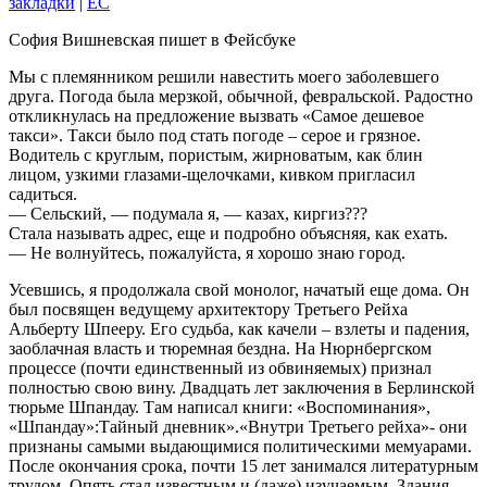
закладки
|
EC
София Вишневская пишет в Фейсбуке
Мы с племянником решили навестить моего заболевшего
друга. Погода была мерзкой, обычной, февральской. Радостно
откликнулась на предложение вызвать «Самое дешевое
такси». Такси было под стать погоде – серое и грязное.
Водитель с круглым, пористым, жирноватым, как блин
лицом, узкими глазами-щелочками, кивком пригласил
садиться.
— Сельский, — подумала я, — казах, киргиз???
Стала называть адрес, еще и подробно объясняя, как ехать.
— Не волнуйтесь, пожалуйста, я хорошо знаю город.
Усевшись, я продолжала свой монолог, начатый еще дома. Он
был посвящен ведущему архитектору Третьего Рейха
Альберту Шпееру. Его судьба, как качели – взлеты и падения,
заоблачная власть и тюремная бездна. На Нюрнбергском
процессе (почти единственный из обвиняемых) признал
полностью свою вину. Двадцать лет заключения в Берлинской
тюрьме Шпандау. Там написал книги: «Воспоминания»,
«Шпандау»:Тайный дневник».«Внутри Третьего рейха»- они
признаны самыми выдающимися политическими мемуарами.
После окончания срока, почти 15 лет занимался литературным
трудом. Опять стал известным и (даже) изучаемым. Здания,