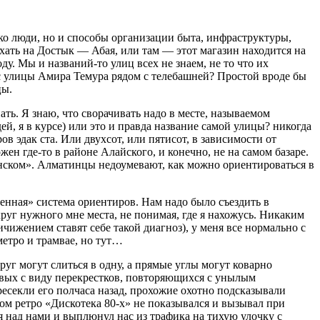
ько люди, но и способы организации быта, инфраструктуры,
хать на Достык — Абая, или там — этот магазин находится на
 Мы и названий-то улиц всех не знаем, не то что их
 с улицы Амира Темура рядом с телебашней? Простой вроде бы
цы.
ать. Я знаю, что сворачивать надо в месте, называемом
й, я в курсе) или это и правда название самой улицы? никогда
ов эдак ста. Или двухсот, или пятисот, в зависимости от
н где-то в районе Алайского, и конечно, не на самом базаре.
нском». Алматинцы недоумевают, как можно ориентироваться в
енная» система ориентиров. Нам надо было съездить в
круг нужного мне места, не понимая, где я нахожусь. Никаким
чижением ставят себе такой диагноз), у меня все нормально с
етро и трамвае, но тут…
уг могут слиться в одну, а прямые углы могут коварно
вых с виду перекрестков, повторяющихся с унылым
ресекли его полчаса назад, прохожие охотно подсказывали
бом ретро «Дискотека 80-х» не показывался и вызывал при
 над нами и выплюнул нас из трафика на тихую улочку с