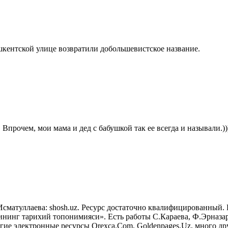
шкентской улице возвратили добольшевистское название.
Впрочем, мои мама и дед с бабушкой так ее всегда и называли.))
Исматуллаева: shosh.uz. Ресурс достаточно квалифицированны
нинг тарихий топонимияси». Есть работы С.Караева, Ф.Эрназаро
гие электронные ресурсы Orexca.Com, Goldenpages.Uz, много др