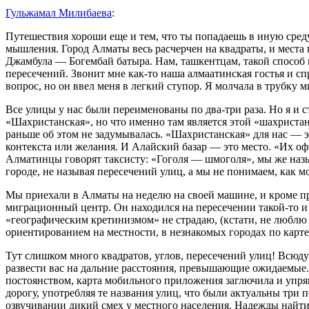
Гульжамал Милибаева
:
Путешествия хороши еще и тем, что ты попадаешь в иную среду
мышления. Город Алматы весь расчерчен на квадраты, и места 
Джамбула — Богембай батыра. Нам, ташкентцам, такой способ 
пересечений. Звонит мне как-то наша алмаатинская гостья и с
вопрос, но он ввел меня в легкий ступор. Я молчала в трубку м
Все улицы у нас были переименованы по два-три раза. Но я и ст
«Шахристанская», но что именно там является этой «шахристан
раньше об этом не задумывалась. «Шахристанская» для нас — это
контекста или желания. И Алайский базар — это место. «Их офи
Алматинцы говорят таксисту: «Гоголя — шмоголя», мы же наз
городе, не называя пересечений улиц, а мы не понимаем, как м
Мы приехали в Алматы на неделю на своей машине, и кроме про
миграционный центр. Он находился на пересечении такой-то и т
«географическим кретинизмом» не страдаю, (кстати, не люблю 
ориентированием на местности, в незнакомых городах по карт
Тут слишком много квадратов, углов, пересечений улиц! Всюду
развести вас на дальние расстояния, превышающие ожидаемые
постоянством, карта мобильного приложения заглючила и упрям
дорогу, употребляя те названия улиц, что были актуальны три 
озвучивании дикий смех у местного населения. Надежды найти