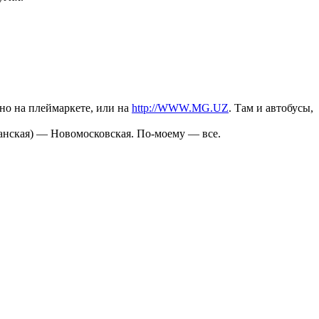
о на плеймаркете, или на
http://WWW.MG.UZ
. Там и автобусы,
анская) — Новомосковская. По-моему — все.