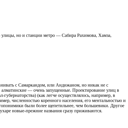
о улицы, но и станции метро — Сабира Рахимова, Хамза,
нивать с Самаркандом, или Андижаном, но никак не с
ги алматинские — очень запущенные. Проектирование улиц в
-губернаторства) (как легче осуществлялось, например, в
имер, численностью коренного населения, его ментальностью и
х топонимики были более щепетильнее, чем большевики. Другое
Бухаре новые-прежние названия сразу приживаются.