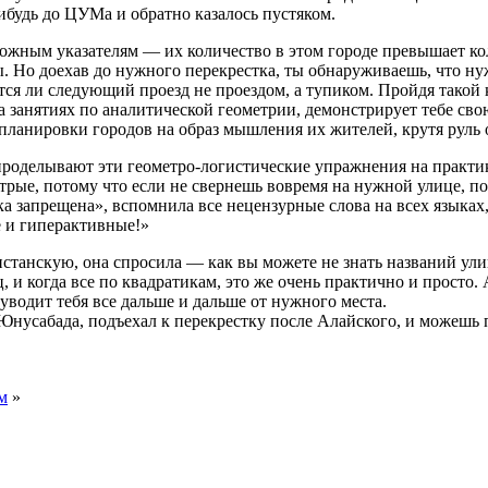
ибудь до ЦУМа и обратно казалось пустяком.
рожным указателям — их количество в этом городе превышает кол
. Но доехав до нужного перекрестка, ты обнаруживаешь, что нуж
ется ли следующий проезд не проездом, а тупиком. Пройдя такой 
на занятиях по аналитической геометрии, демонстрирует тебе св
планировки городов на образ мышления их жителей, крутя руль 
роделывают эти геометро-логистические упражнения на практике
рые, потому что если не свернешь вовремя на нужной улице, по
ка запрещена», вспомнила все нецензурные слова на всех языка
е и гиперактивные!»
станскую, она спросила — как вы можете не знать названий ули
 и когда все по квадратикам, это же очень практично и просто. А
уводит тебя все дальше и дальше от нужного места.
Юнусабада, подъехал к перекрестку после Алайского, и можешь п
м
»