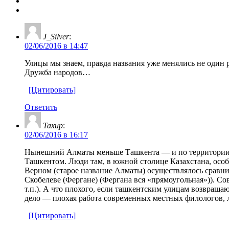
J_Silver
:
02/06/2016 в 14:47
Улицы мы знаем, правда названия уже менялись не один 
Дружба народов…
[Цитировать]
Ответить
Тахир
:
02/06/2016 в 16:17
Нынешний Алматы меньше Ташкента — и по территории, и
Ташкентом. Люди там, в южной столице Казахстана, осо
Верном (старое название Алматы) осуществлялось сравнит
Скобелеве (Фергане) (Фергана вся «прямоугольная»)). С
т.п.). А что плохого, если ташкентским улицам возвращ
дело — плохая работа современных местных филологов, л
[Цитировать]