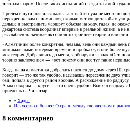
золотым шаром. После таких испытаний съездить самой куда-н
Причем в пути появился даже азарт найти нужное место по до
перекрестке вам напоминают, сколько метров до такой-то улицы
дальше и выстраивать маршрут объезда на ходу, гадая, не окаж
декартова система координат впервые в реальной жизни, а не 
расслабленно начинаешь сочинять стройные теории о влиянии 
«Алматинцы более конкретны, чем мы, ведь они каждый день п
минимальными потерями времени в пробках», и они более шуст
моя теория. Добравшись до места, я обнаружила знак «Останов
теорию заключением — «вот почему они все тут такие нервны
Когда наша алмаатинка добралась наконец до дому через Шахри
говорит — это же так удобно, называешь пересечение двух улиц,
бац, попала в другой район вообще. А расхождение по радиусу 
А мы говорим — круги — это очень удобно. Выехал из дому с 
приедешь на Чиланзар.
«
Хадра
Искусство и бизнес: О грани между творчеством и рынко
8 комментариев