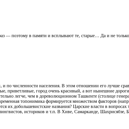
раз — поэтому в памяти и всплывают те, старые… Да и не тольк
 по численности населения. В этом отношении его лучше срав
бые, приветливые, город очень красивый, а вот нынешние доро
ельно легче, чем в дореволюционном Ташкенте (столице генерал
овременная топонимика формируется множеством факторов (напр
аются их добольшевистские названия? Царские власти в вопроса
ингвистов, историков и т.п. В Хиве, Самарканде, Шахрисябзе, 