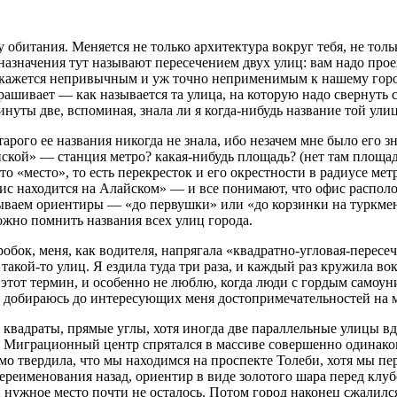
 обитания. Меняется не только архитектура вокруг тебя, не тол
назначения тут называют пересечением двух улиц: вам надо прое
кажется непривычным и уж точно неприменимым к нашему городу.
прашивает — как называется та улица, на которую надо свернуть
инуты две, вспоминая, знала ли я когда-нибудь название той ули
арого ее названия никогда не знала, ибо незачем мне было его зн
ской» — станция метро? какая-нибудь площадь? (нет там площаде
 «место», то есть перекресток и его окрестности в радиусе метр
с находится на Алайском» — и все понимают, что офис расположе
ываем ориентиры — «до первушки» или «до корзинки на туркме
ожно помнить названия всех улиц города.
бок, меня, как водителя, напрягала «квадратно-угловая-пересеч
акой-то улиц. Я ездила туда три раза, и каждый раз кружила во
этот термин, и особенно не люблю, когда люди с гордым самоуни
е добираюсь до интересующих меня достопримечательностей на м
 квадраты, прямые углы, хотя иногда две параллельные улицы вдр
. Миграционный центр спрятался в массиве совершенно одинако
о твердила, что мы находимся на проспекте Толеби, хотя мы пе
переименования назад, ориентир в виде золотого шара перед клу
 нужное место почти не осталось. Потом город наконец сжалился