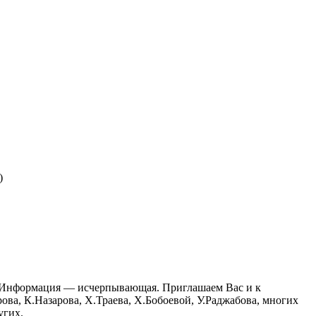
)
й. Информация — исчерпывающая. Приглашаем Вас и к
ва, К.Назарова, Х.Траева, Х.Бобоевой, У.Раджабова, многих
угих.