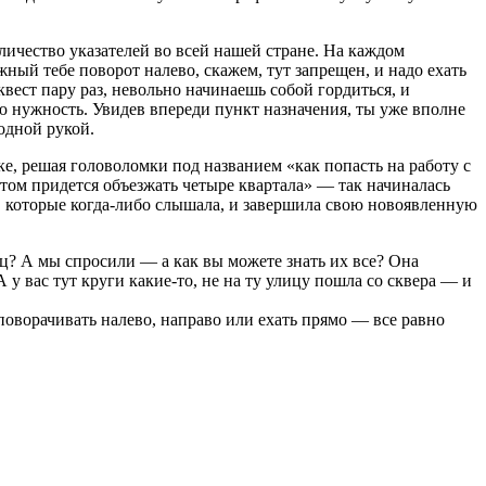
ичество указателей во всей нашей стране. На каждом
ный тебе поворот налево, скажем, тут запрещен, и надо ехать
квест пару раз, невольно начинаешь собой гордиться, и
ою нужность. Увидев впереди пункт назначения, ты уже вполне
одной рукой.
, решая головоломки под названием «как попасть на работу с
том придется объезжать четыре квартала» — так начиналась
х, которые когда-либо слышала, и завершила свою новоявленную
ц? А мы спросили — а как вы можете знать их все? Она
 у вас тут круги какие-то, не на ту улицу пошла со сквера — и
оворачивать налево, направо или ехать прямо — все равно