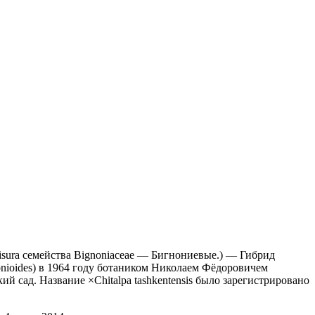
 Wisura семейства Bignoniaceae — Бигнониевые.) — Гибрид
onioides) в 1964 году ботаником Николаем Фёдоровичем
 сад. Название ×Chitalpa tashkentensis было зарегистрировано