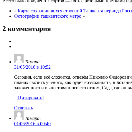
Всего было получено 7 сортов — пять с розовыми цветками и дв
«
Карта сохранившихся строений Ташкента периода Росс
Фотографии ташкентского метро
»
2 комментария
Тамара
:
31/05/2016 в 10:52
Сегодня, если всё сложится, отвезём Николаю Федорович
планах свозить учёного, как будет возможность, в Ботани
заложенного и выпестованного его отцом, Сада, где он вы
[Цитировать]
Ответить
Тамара
:
01/06/2016 в 00:40