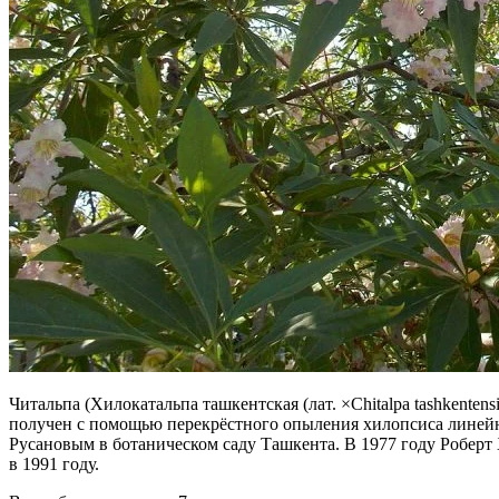
Читальпа (Хилокатальпа ташкентская (лат. ×Chitalpa tashkente
получен с помощью перекрёстного опыления хилопсиса линейног
Русановым в ботаническом саду Ташкента. В 1977 году Роберт 
в 1991 году.