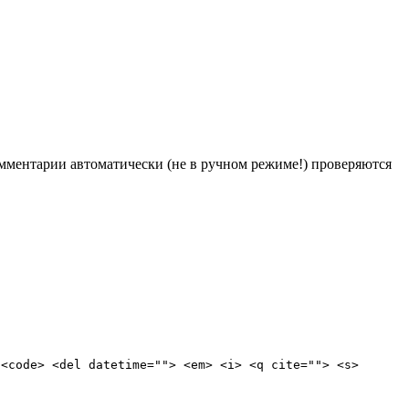
Комментарии автоматически (не в ручном режиме!) проверяются
 <code> <del datetime=""> <em> <i> <q cite=""> <s>