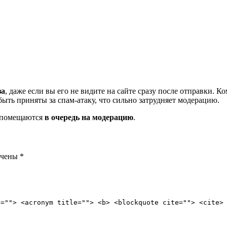
за
, даже если вы его не видите на сайте сразу после отправки. 
ть приняты за спам-атаку, что сильно затрудняет модерацию.
и помещаются
в очередь на модерацию
.
ечены
*
e=""> <acronym title=""> <b> <blockquote cite=""> <cite>