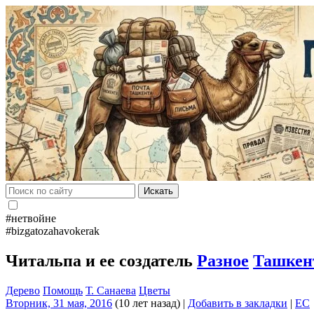
Искать
#нетвойне
#bizgatozahavokerak
Читальпа и ее создатель
Разное
Ташкен
Дерево
Помощь
Т. Санаева
Цветы
Вторник, 31 мая, 2016
(10 лет назад)
|
Добавить в закладки
|
EC