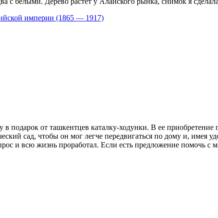
а с белыми. Дерево растет у Алайского рынка, снимок я сделала
ийской империи (1865 — 1917)
у в подарок от ташкентцев каталку-ходунки. В ее приобретение 
ческий сад, чтобы он мог легче передвигаться по дому и, имея у
рос и всю жизнь проработал. Если есть предложение помочь с ма