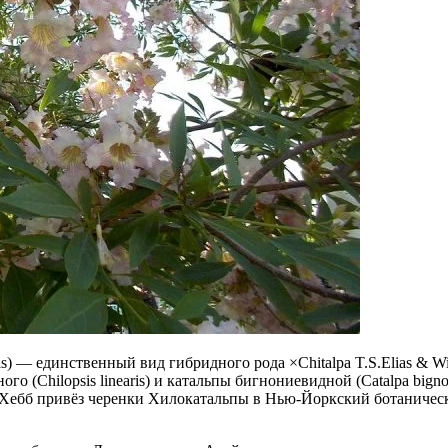
nsis) — единственный вид гибридного рода ×Chitalpa T.S.Elias &
о (Chilopsis linearis) и катальпы бигнониевидной (Catalpa bign
Хебб привёз черенки Хилокатальпы в Нью-Йоркский ботанический