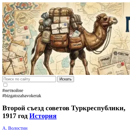
Искать
#нетвойне
#bizgatozahavokerak
Второй съезд советов Туркреспублики,
1917 год
История
А. Волостин