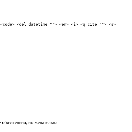
 <code> <del datetime=""> <em> <i> <q cite=""> <s>
е обязательна, но желательна.