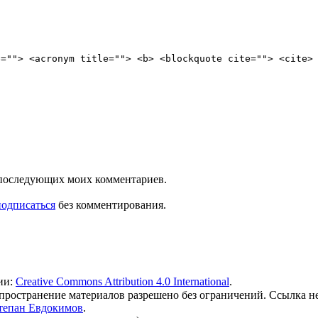
e=""> <acronym title=""> <b> <blockquote cite=""> <cite>
ля последующих моих комментариев.
подписаться
без комментирования.
ии:
Creative Commons Attribution 4.0 International
.
 распространение материалов разрешено без ограничений. Ссылка н
тепан Евдокимов
.