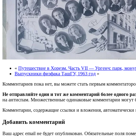
«
Путешествие в Хорезм. Часть VII — Ургенч: парк, мону
Выпускники физфака ТашГУ, 1963 год
»
Комментариев пока нет, вы можете стать первым комментаторо
Не отправляйте один и тот же комментарий более одного ра
на антиспам. Множественные одинаковые комментарии могут бы
Комментарии, содержащие ссылки и вложения, автоматическ
Добавить комментарий
Ваш адрес email не будет опубликован.
Обязательные поля пом