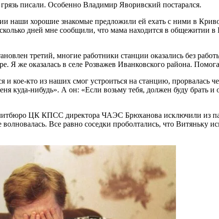
 грязь писали. Особенно Владимир Яворивский постарался.
ии наши хорошие знакомые предложили ей ехать с ними в Кривой
 несколько дней мне сообщили, что мама находится в общежитии 
ановлен третий, многие работники станции оказались без работы
е. Я же оказалась в селе Розважев Иванковского района. Помог
ся и кое-кто из наших смог устроиться на станцию, прорвалась 
еня куда-нибудь». А он: «Если возьму тебя, должен буду брать 
олитбюро ЦК КПСС директора ЧАЭС Брюханова исключили из па
не волновалась. Все равно соседки проболтались, что Витяньку и