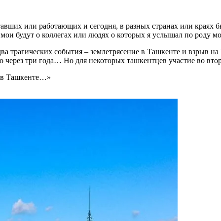
отавших или работающих и сегодня, в разных странах или краях
мои будут о коллегах или людях о которых я услышал по роду мо
и два трагических события – землетрясение в Ташкенте и взрыв н
ого через три года… Но для некоторых ташкентцев участие во в
е в Ташкенте…»