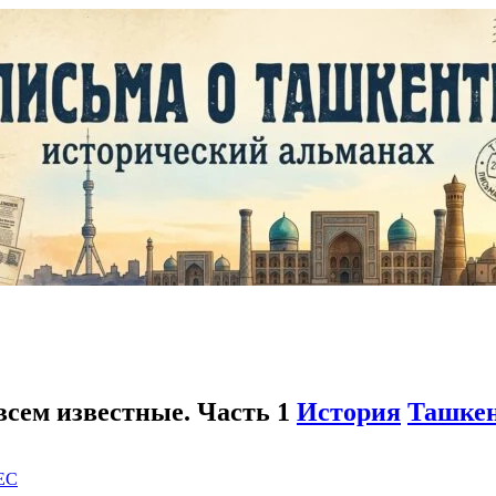
всем известные. Часть 1
История
Ташке
EC