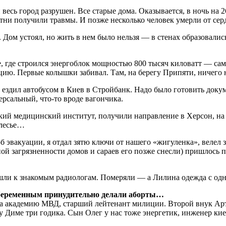
сь город разрушен. Все старые дома. Оказывается, в ночь на 26 
тни получили травмы. И позже несколько человек умерли от сер
. Дом устоял, но жить в нем было нельзя — в стенах образовал
 где строился энергоблок мощностью 800 тысяч киловатт — сам
ию. Первые колышки забивал. Там, на берегу Припяти, ничего 
 ездил автобусом в Киев в Стройбанк. Надо было готовить доку
сальный, что-то вроде вагончика.
кий медицинский институт, получили направление в Херсон, на 
олесье…
б эвакуации, я отдал зятю ключи от нашего «жигуленка», велел 
ьной загрязненности домов и сараев его позже снесли) пришлос
и к знакомым радиологам. Померяли — а Лилина одежда с одной
м беременным принудительно делали аборты…
а академию МВД, старший лейтенант милиции. Второй внук Арте
 Диме три годика. Сын Олег у нас тоже энергетик, инженер ки