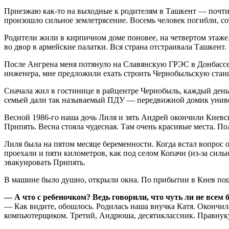
Приезжаю как-то на выходные к родителям в Ташкент — почти ве
произошло сильное землетрясение. Восемь человек погибли, со
Родители жили в кирпичном доме поновее, на четвертом этаже
во двор в армейские палатки. Вся страна отстраивала Ташкент.
После Ангрена меня потянуло на Славянскую ГРЭС в Донбассе,
инженера, мне предложили ехать строить Чернобыльскую станц
Сначала жил в гостинице в райцентре Чернобыль, каждый день
семьей дали так называемый ПДУ — передвижной домик универ
Весной 1986-го наша дочь Лиля и зять Андрей окончили Киевс
Припять. Весна стояла чудесная. Там очень красивые места. П
Лиля была на пятом месяце беременности. Когда встал вопрос о
проехали и пяти километров, как под селом Копачи (из-за сил
эвакуировать Припять.
В машине было душно, открыли окна. По прибытии в Киев пошл
— А что с ребеночком? Ведь говорили, что чуть ли не все
— Как видите, обошлось. Родилась наша внучка Катя. Окончил
компьютерщиком. Третий, Андрюша, десятиклассник. Правнуку