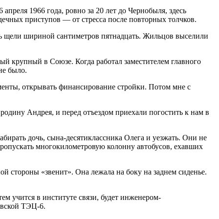
апреля 1966 года, ровно за 20 лет до Чернобыля, здесь
дечных приступов — от стресса после повторных толчков.
ись щели шириной сантиметров пятнадцать. Жильцов выселили
ый крупный в Союзе. Когда работал заместителем главного
не было.
менты, открывать финансирование стройки. Потом мне с
родину Андрея, и перед отъездом приехали погостить к нам в
забирать дочь, сына-десятиклассника Олега и уезжать. Они не
ь пропускать многокилометровую колонну автобусов, ехавших
 стороны «звенит». Она лежала на боку на заднем сиденье.
м учится в институте связи, будет инженером-
евской ТЭЦ-6.