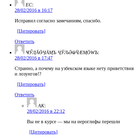
ЕС
:
28/02/2016 в 16:17
Исправил согласно замечаниям, спасибо.
[Цитировать]
Ответить
ҸӲӅӐӪӋӒӍЪ ҶЎԈӚҨӴӔӍӦԜЪ
:
28/02/2016 в 17:47
Странно, а почему на узбекском языке нету приветствия
и лозунгов!?
[Цитировать]
Ответить
AK
:
28/02/2016 в 22:12
Вы не в курсе — мы на иероглифы перешли
[Цитировать]