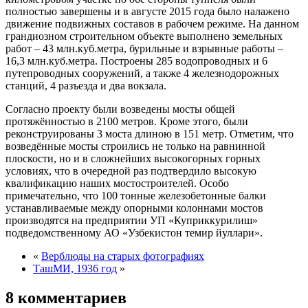
полностью завершены и в августе 2015 года было налажено
движение подвижных составов в рабочем режиме. На данном
грандиозном строительном объекте выполнено земельных
работ – 43 млн.куб.метра, бурильные и взрывные работы –
16,3 млн.куб.метра. Построены 285 водопроводных и 6
путепроводных сооружений, а также 4 железнодорожных
станций, 4 разъезда и два вокзала.
Согласно проекту были возведены мосты общей
протяжённостью в 2100 метров. Кроме этого, были
реконструированы 3 моста длиною в 151 метр. Отметим, что
возведённые мосты строились не только на равнинной
плоскости, но и в сложнейших высокогорных горных
условиях, что в очередной раз подтвердило высокую
квалификацию наших мостостроителей. Особо
примечательно, что 100 тонные железобетонные балки
устанавливаемые между опорными колоннами мостов
производятся на предприятии УП «Куприккурилиш»
подведомственному АО «Узбекистон темир йуллари».
«
Верблюды на старых фотографиях
ТашМИ, 1936 год
»
8 комментариев