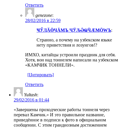
Ответить
genezone
:
28/02/2016 в 22:59
ҸӲӅӐӪӋӒӍЪ ҶЎԈӚҨӴӔӍӦԜЪ
:
Странно, а почему на узбекском языке
нету приветствия и лозунгов!?
ИМХО, китайцы устроили праздник для себя.
Хотя, вон над тоннелем написали на узбекском
«КАМЧИК ТОННЕЛИ».
[Цитировать]
Ответить
Yultash
:
29/02/2016 в 01:44
«Завершены проходческие работы тоннеля через
перевал Камчик.» И это правильное название,
приведённое в подписи к фото в официальном
сообщении. С этим грандиозным достижением