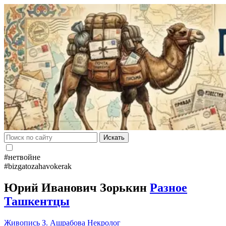
Искать
#нетвойне
#bizgatozahavokerak
Юрий Иванович Зорькин
Разное
Ташкентцы
Живопись
З. Ашрабова
Некролог