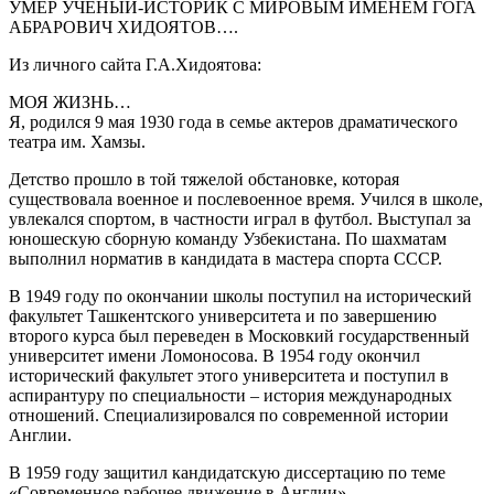
УМЕР УЧЕНЫЙ-ИСТОРИК С МИРОВЫМ ИМЕНЕМ ГОГА
АБРАРОВИЧ ХИДОЯТОВ….
Из личного сайта Г.А.Хидоятова:
МОЯ ЖИЗНЬ…
Я, родился 9 мая 1930 года в семье актеров драматического
театра им. Хамзы.
Детство прошло в той тяжелой обстановке, которая
существовала военное и послевоенное время. Учился в школе,
увлекался спортом, в частности играл в футбол. Выступал за
юношескую сборную команду Узбекистана. По шахматам
выполнил норматив в кандидата в мастера спорта СССР.
В 1949 году по окончании школы поступил на исторический
факультет Ташкентского университета и по завершению
второго курса был переведен в Московкий государственный
университет имени Ломоносова. В 1954 году окончил
исторический факультет этого университета и поступил в
аспирантуру по специальности – история международных
отношений. Специализировался по современной истории
Англии.
В 1959 году защитил кандидатскую диссертацию по теме
«Современное рабочее движение в Англии».