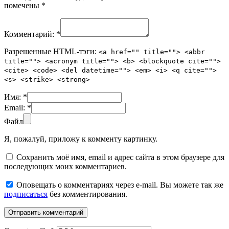
помечены
*
Комментарий:
*
Разрешенные HTML-тэги:
<a href="" title=""> <abbr
title=""> <acronym title=""> <b> <blockquote cite="">
<cite> <code> <del datetime=""> <em> <i> <q cite="">
<s> <strike> <strong>
Имя:
*
Email:
*
Файл
Я, пожалуй, приложу к комменту картинку.
Сохранить моё имя, email и адрес сайта в этом браузере для
последующих моих комментариев.
Оповещать о комментариях через e-mail. Вы можете так же
подписаться
без комментирования.