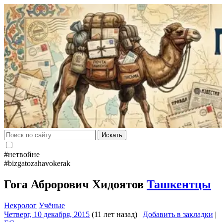
Искать
#нетвойне
#bizgatozahavokerak
Гога Аброрович Хидоятов
Ташкентцы
Некролог
Учёные
Четверг, 10 декабря, 2015
(11 лет назад)
|
Добавить в закладки
|