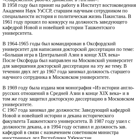
В 1958 году был принят на работу в Институт востоковедения
Академии Наук УзССР, старшим научным сотрудником по
специальности история и политическая жизнь Пакистана. В
1961 году прошел по конкурсу на должность заведующего
кафедрой Новой и новейшей истории Ташкентского
университета.
В 1964-1965 годы был командирован в Оксфордский
университет для написания докторской диссертации по теме:
«Большая игра в Центральной Азии в конце XIX века»
После Оксфорда был направлен на Московский университет
для завершения докторской диссертации на эту же тему. В
течении двух лет до 1967 года занимал должность старшего
научного сотрудника в Московском университете.
В 1969 году была издана моя монография «Из истории англо-
русских отношений в Средней Азии в конце XIX века» и в
том же году защитил докторскую диссертацию в Московском
университете.
С 1967 года занимал две должности: Заведующий кафедрой
Новой и новейшей истории и декана исторического
факультета Ташкентского университета. В 1987 году ушел с
должности декана, а в 1994 году оставил и должность зав.
кафедрой в связи с назначением советником министра
иностранных дел Республики Узбекистан.