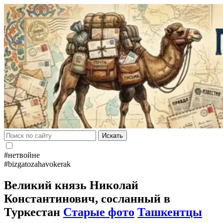
Искать
#нетвойне
#bizgatozahavokerak
Великий князь Николай
Константинович, сосланный в
Туркестан
Старые фото
Ташкентцы