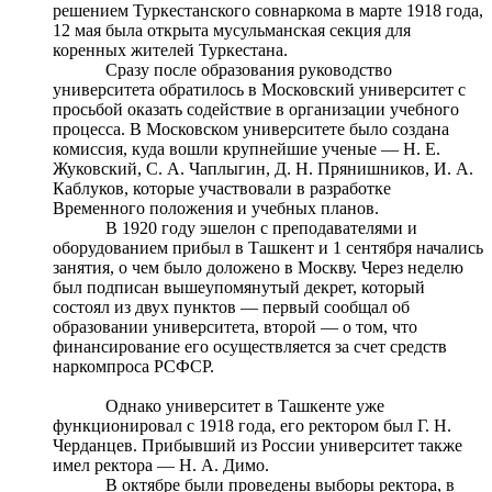
решением Туркестанского совнаркома в марте 1918 года,
12 мая была открыта мусульманская секция для
коренных жителей Туркестана.
Сразу после образования руководство
университета обратилось в Московский университет с
просьбой оказать содействие в организации учебного
процесса. В Московском университете было создана
комиссия, куда вошли крупнейшие ученые — Н. Е.
Жуковский, С. А. Чаплыгин, Д. Н. Прянишников, И. А.
Каблуков, которые участвовали в разработке
Временного положения и учебных планов.
В 1920 году эшелон с преподавателями и
оборудованием прибыл в Ташкент и 1 сентября начались
занятия, о чем было доложено в Москву. Через неделю
был подписан вышеупомянутый декрет, который
состоял из двух пунктов — первый сообщал об
образовании университета, второй — о том, что
финансирование его осуществляется за счет средств
наркомпроса РСФСР.
Однако университет в Ташкенте уже
функционировал с 1918 года, его ректором был Г. Н.
Черданцев. Прибывший из России университет также
имел ректора — Н. А. Димо.
В октябре были проведены выборы ректора, в