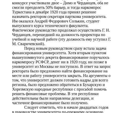
конкурсе участвовали двое – Димо и Черданцев, оба не
смогли преодолеть 50% барьер, и тогда наркомпрос
Туркестана в декабре 1920 года принял решение
назначить ректором секретаря парткома университета.
Им оказался Андрей Федорович Солькин, студент
выпускного курса технического факультета.
Фактическое руководство продолжал осуществлять Г. Н.
Черданцев, перешедший на должность проректора по
учебной и научной работе (эту должность ему уступил Г.
М. Сваричевский).
Перед новым руководством сразу встала задача
финансирования университета. Хотя вторым пунктом
вышеупомянутого декрета финансирование поручалось
наркомпросу РСФСР, денег ни в 1920 году, ни позже в
университет из Москвы не поступило. В ответ на запрос
ректората было предложено найти финансирование на
месте или работу университета закрыть. На аргументы о
том, что университет должен готовить кадры для всего
региона, было предложено обратиться в Бухарскую и
Хорезмскую народные республики с просьбой помочь
решить финансовые проблемы. В эти республики
действительны были направлены делегации, и
частичное финансирование было получено.
Следует отметить, что в начале двадцатых годов
в руководстве университета по-прежнему основную