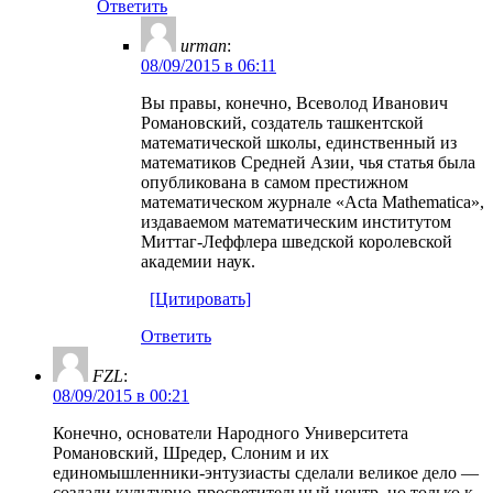
Ответить
urman
:
08/09/2015 в 06:11
Вы правы, конечно, Всеволод Иванович
Романовский, создатель ташкентской
математической школы, единственный из
математиков Средней Азии, чья статья была
опубликована в самом престижном
математическом журнале «Acta Mathematica»,
издаваемом математическим институтом
Миттаг-Леффлера шведской королевской
академии наук.
[Цитировать]
Ответить
FZL
:
08/09/2015 в 00:21
Конечно, основатели Народного Университета
Романовский, Шредер, Слоним и их
единомышленники-энтузиасты сделали великое дело —
создали культурно-просветительный центр, но только к