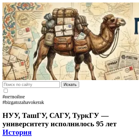
Искать
#нетвойне
#bizgatozahavokerak
НУУ, ТашГУ, САГУ, ТуркГУ —
университету исполнилось 95 лет
История