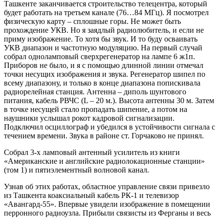
Ташкенте заканчивается строительство телецентра, который
будет работать на третьем канале (76…84 МГц). Я посмотрел
физическую карту – сплошные горы. Не может быть
прохождение УКВ. Но я заядлый радиолюбитель, и если не
приму изображение. То хотя бы звук. И то буду осваивать
УКВ диапазон и частотную модуляцию. На первый случай
собрал одноламповый сверхрегенератор на лампе 6 ж1п.
Приборов не было, и я с помощью длинной линии отмечал
точки несущих изображения и звука. Регенератор шипел по
всему диапазону, и только в конце диапазона попискивала
радиорелейная станция. Антенна – диполь шунтового
питания, кабель РВЧС (L – 20 м.). Высота антенны 30 м. Затем
в точке несущей стало пропадать шипение, а потом на
наушники услышал рокот кадровой сигнализации.
Подключил осциллограф и убедился в устойчивости сигнала с
течением времени. Звука в районе ст. Горчаково не принял.
Собрал 3-х ламповый антенный усилитель из книги
«Американские и английские радиолокационные станции»
(том 1) и пятиэлементный волновой канал.
Узнав об этих работах, областное управление связи привезло
из Ташкента коаксиальный кабель РК-1 и телевизор
«Авангард-55». Впервые увидели изображение в помещении
перронного радиоузла. Прибыли связисты из Ферганы и весь