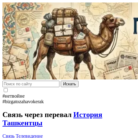
Искать
#нетвойне
#bizgatozahavokerak
Связь через перевал
История
Ташкентцы
Связь
Телевидение