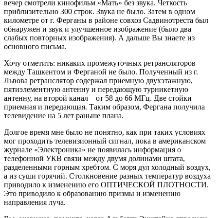
вечер смотрели кинофильм «Мать» без звука. Четкость
приблизительно 300 строк. Звука не было. Затем в одном
километре от г. Ферганы в районе совхоз Садвинотреста был
обнаружен и звук и улучшенное изображение (было два
слабых повторных изображения). А дальше Вы знаете из
основного письма.
Хочу отметить: никаких промежуточных ретрансляторов
между Ташкентом и Ферганой не было. Полученный из г.
Львова ретранслятор содержал приемную двухэтажную,
пятиэлементную антенну и передающую турникетную
антенну, на второй канал – от 58 до 66 МГц. Две стойки –
приемная и передающая. Таким образом, Фергана получила
телевидение на 5 лет раньше плана.
Долгое время мне было не понятно, как при таких условиях
мог проходить телевизионный сигнал, пока в американском
журнале «Электроника» не появилась информация о
телефонной УКВ связи между двумя долинами штата,
разделенными горным хребтом. С моря дул холодный воздух,
а из суши горячий. Столкновение разных температур воздуха
приводило к изменению его ОПТИЧЕСКОЙ ПЛОТНОСТИ.
Это приводило к образованию призмы и изменению
направления луча.