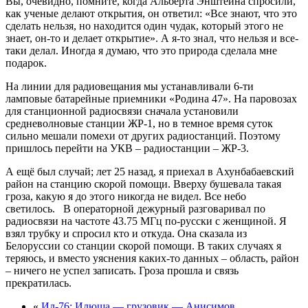
Вы, очевидно, помните, когда Альберта Энштейна спросили,
как ученые делают открытия, он ответил: «Все знают, что это
сделать нельзя, но находится один чудак, который этого не
знает, он-то и делает открытие». А я-то знал, что нельзя и все-
таки делал. Иногда я думаю, что это природа сделала мне
подарок.
На линии для радиовещания мы устанавливали 6-ти
ламповые батарейные приемники «Родина 47». На паровозах
для станционной радиосвязи сначала установили
средневолновые станции ЖР-1, но в темное время суток
сильно мешали помехи от других радиостанций. Поэтому
пришлось перейти на УКВ – радиостанции – ЖР-3.
А ещё был случай; лет 25 назад, я приехал в Ахунбабаевский
район на станцию скорой помощи. Вверху бушевала такая
гроза, какую я до этого никогда не видел. Все небо
светилось. В операторной дежурный разговаривал по
радиосвязи на частоте 43.75 МГц по-русски с женщиной. Я
взял трубку и спросил кто и откуда. Она сказала из
Белоруссии со станции скорой помощи. В таких случаях я
теряюсь, и вместо уяснения каких-то данных – область, район
– ничего не успел записать. Гроза прошла и связь
прекратилась.
«
Ил-76: Илюша — грузовик — Анисимов