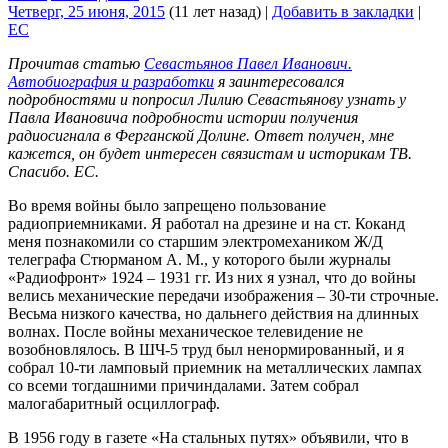
Четверг, 25 июня, 2015
(11 лет назад)
|
Добавить в закладки
|
EC
Прочитав статью
Севастьянов Павел Иванович.
Автобиография и разработки
я заинтересовался
подробностями и попросил Лилию Севастьянову узнать у
Павла Ивановича подробности истории получения
радиосигнала в Ферганской Долине. Ответ получен, мне
кажется, он будет интересен связистам и историкам ТВ.
Спасибо. ЕС.
Во время войны было запрещено пользование
радиоприемниками. Я работал на дрезине и на ст. Коканд
меня познакомили со старшим электромехаником Ж/Д
телеграфа Стюрманом А. М., у которого были журналы
«Радиофронт» 1924 – 1931 гг. Из них я узнал, что до войны
велись механические передачи изображения – 30-ти строчные.
Весьма низкого качества, но дальнего действия на длинных
волнах. После войны механическое телевидение не
возобновлялось. В ШЧ-5 труд был ненормированный, и я
собрал 10-ти ламповый приемник на металлических лампах
со всеми тогдашними причиндалами. Затем собрал
малогабаритный осциллограф.
В 1956 году в газете «На стальных путях» объявили, что в