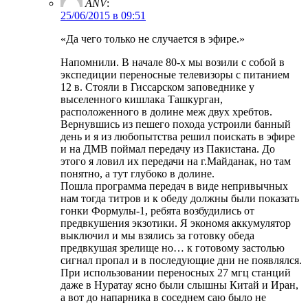
ANV
:
25/06/2015 в 09:51
«Да чего только не случается в эфире.»
Напомнили. В начале 80-х мы возили с собой в
экспедиции переносные телевизоры с питанием
12 в. Стояли в Гиссарском заповеднике у
выселенного кишлака Ташкурган,
расположенного в долине меж двух хребтов.
Вернувшись из пешего похода устроили банный
день и я из любопытства решил поискать в эфире
и на ДМВ поймал передачу из Пакистана. До
этого я ловил их передачи на г.Майданак, но там
понятно, а тут глубоко в долине.
Пошла программа передач в виде непривычных
нам тогда титров и к обеду должны были показать
гонки Формулы-1, ребята возбудились от
предвкушения экзотики. Я экономя аккумулятор
выключил и мы взялись за готовку обеда
предвкушая зрелище но… к готовому застолью
сигнал пропал и в последующие дни не появлялся.
При использовании переносных 27 мгц станций
даже в Нуратау ясно были слышны Китай и Иран,
а вот до напарника в соседнем саю было не