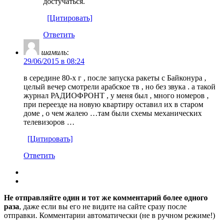
достучаться.
[Цитировать]
Ответить
шамиль
:
29/06/2015 в 08:24
в середине 80-х г , после запуска ракеты с Байконура ,
целый вечер смотрели арабское тв , но без звука . а такой
журнал РАДИОФРОНТ , у меня был , много номеров ,
при переезде на новую квартиру оставил их в старом
доме , о чем жалею …там были схемы механических
телевизоров …
[Цитировать]
Ответить
Не отправляйте один и тот же комментарий более одного
раза
, даже если вы его не видите на сайте сразу после
отправки. Комментарии автоматически (не в ручном режиме!)