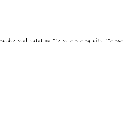
 <code> <del datetime=""> <em> <i> <q cite=""> <s>