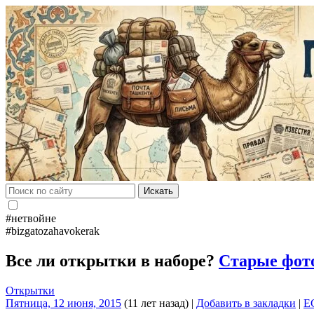
Искать
#нетвойне
#bizgatozahavokerak
Все ли открытки в наборе?
Старые фот
Открытки
Пятница, 12 июня, 2015
(11 лет назад)
|
Добавить в закладки
|
E