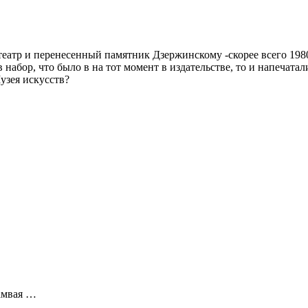
еатр и перенесенный памятник Дзержинскому -скорее всего 1980
в набор, что было в на тот момент в издательстве, то и напечатали
узея искусств?
амвая …
…