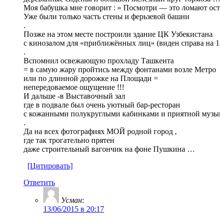
Моя бабушка мне говорит : » Посмотри — это ломают оста
Уже были только часть стены и ферьзевой башни
.
Позже на этом месте построили здание ЦК Узбекистана
с кинозалом для «приближённых лиц» (виден справа на 1
.
Вспомнил освежающую прохладу Ташкента
= в самую жару пройтись между фонтанами возле Метро
или по длинной дорожке на Площади =
непередоваемое ощущение !!!
И дальше -в Выставочный зал
где в подвале был очень уютный бар-ресторан
с кожанными полукруглыми кабинками и приятной музы
.
Да на всех фотографиях МОЙ родной город ,
где так трогательно прятен
даже строительный вагончик на фоне Пушкина …
[Цитировать]
Ответить
Усман
:
13/06/2015 в 20:17