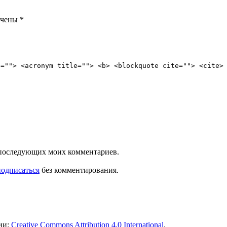
ечены
*
e=""> <acronym title=""> <b> <blockquote cite=""> <cite>
ля последующих моих комментариев.
подписаться
без комментирования.
ии:
Creative Commons Attribution 4.0 International
.