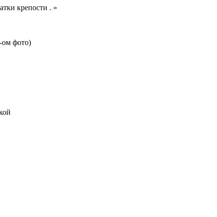
тки крепости . »
-ом фото)
кой