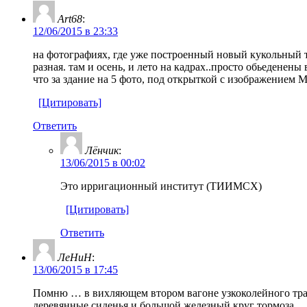
Art68
:
12/06/2015 в 23:33
на фотографиях, где уже построенный новый кукольный т
разная. там и осень, и лето на кадрах..просто обьеденены 
что за здание на 5 фото, под открыткой с изображением М
[Цитировать]
Ответить
Лёнчик
:
13/06/2015 в 00:02
Это ирригационный институт (ТИИМСХ)
[Цитировать]
Ответить
ЛеНиН
:
13/06/2015 в 17:45
Помню … в вихляющем втором вагоне узкоколейного тр
деревянные сиденья и большой железный круг тормоза 