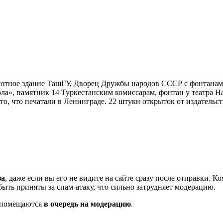
сотное здание ТашГУ, Дворец Дружбы народов СССР с фонтанам
а», памятник 14 Туркестанским комиссарам, фонтан у театра Нав
 то, что печатали в Ленинграде. 22 штуки открыток от издательс
за
, даже если вы его не видите на сайте сразу после отправки. 
ть приняты за спам-атаку, что сильно затрудняет модерацию.
и помещаются
в очередь на модерацию
.