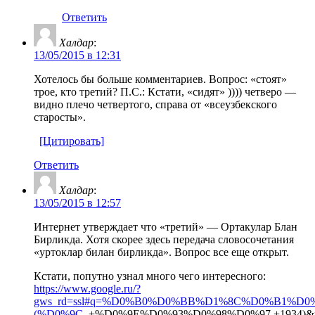
Ответить
Халдар
:
13/05/2015 в 12:31
Хотелось бы больше комментариев. Вопрос: «стоят»
трое, кто третий? П.С.: Кстати, «сидят» )))) четверо —
видно плечо четвертого, справа от «всеузбекского
старосты».
[Цитировать]
Ответить
Халдар
:
13/05/2015 в 12:57
Интернет утверждает что «третий» — Ортакулар Блан
Бирликда. Хотя скорее здесь передача словосочетания
«уртоклар билан бирликда». Вопрос все еще открыт.
Кстати, попутно узнал много чего интересного:
https://www.google.ru/?
gws_rd=ssl#q=%D0%B0%D0%BB%D1%8C%D0%B1
(%D0%9C
.,+%D0%9E%D0%93%D0%98%D0%97,+1934)&ne