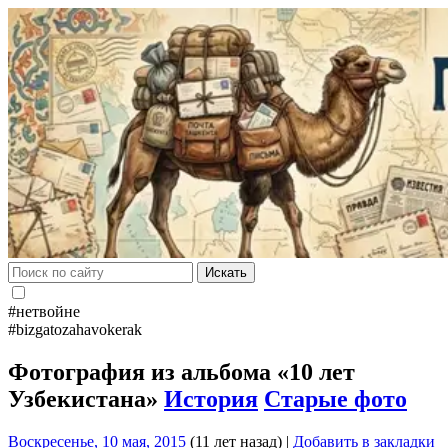
Искать
#нетвойне
#bizgatozahavokerak
Фотография из альбома «10 лет
Узбекистана»
История
Старые фото
Воскресенье, 10 мая, 2015
(11 лет назад)
|
Добавить в закладки