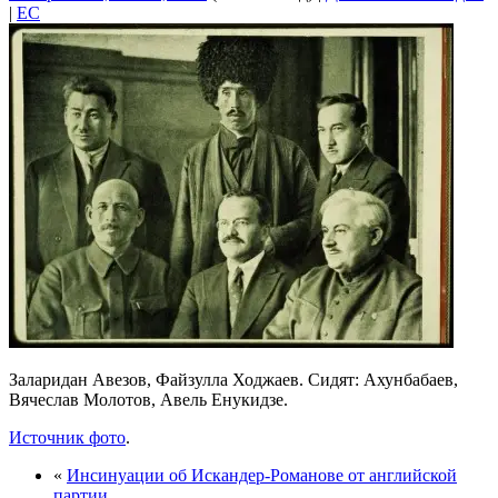
|
EC
Заларидан Авезов, Файзулла Ходжаев. Сидят: Ахунбабаев,
Вячеслав Молотов, Авель Енукидзе.
Источник фото
.
«
Инсинуации об Искандер-Романове от английской
партии