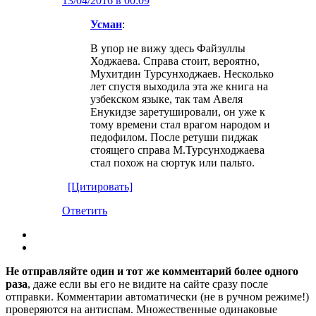
13/04/2016 в 00:09
Усман
:
В упор не вижу здесь Файзуллы
Ходжаева. Справа стоит, вероятно,
Мухитдин Турсунходжаев. Несколько
лет спустя выходила эта же книга на
узбекском языке, так там Авеля
Енукидзе заретушировали, он уже к
тому времени стал врагом народом и
педофилом. После ретуши пиджак
стоящего справа М.Турсунходжаева
стал похож на сюртук или пальто.
[Цитировать]
Ответить
Не отправляйте один и тот же комментарий более одного
раза
, даже если вы его не видите на сайте сразу после
отправки. Комментарии автоматически (не в ручном режиме!)
проверяются на антиспам. Множественные одинаковые