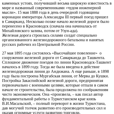
каменных устоях, получивший весьма широкую известность в
мире и названный современниками «чудом инженерной
мысли». 15 мая 1888 года в день очередной годовщины
коронации императора Александра III первый поезд пришел
в Самарканд. Несколько позже начало железной дороги было
перенесено в Красноводск (сначала она начиналась от
Михайловского залива, потом от Узун-ада).
Железная дорога строилась силами солдат специально
организованного железнодорожного батальона и нанятых
русских рабочих из Центральной России.
27 мая 1895 года состоялось «Высочайшее повеление» о
сооружении железной дороги от Самарканда до Ташкента.
Сплошное движение поездов по линии Красноводск-Ташкент
началось в 1899 году. Тогда же была введена в действие
железнодорожная линия до Андижана. А еще раньше, в 1898
году была построена Мургабская линия, от Мерва до Кушки.
Постройка Закаспийской железной дороги, предпринятая
первоначально с военными целями, которые отпали в самом
начале ее строительства, была продолжена по соображениям
чисто экономическим. Она «произвела, – как писал автор
фундаментальной работы о Туркестанском крае князь
В.И.Масальский, – полный переворот в жизни Туркестана,
дав могучий толчок развитию его производительных сил и
оказав огромные услуги развитию торговли,