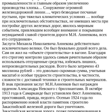
промышленности и главным образом увеличению
производства хлопка… Сооружение огромной
железнодорожной линии…, через безводные песчаные
пустыни, при тяжелых климатических условиях … вообще
при исключительных обстоятельствах, не имевших места при
постройке других железных дорог, явилось мировым
событием, привлекшим всеобщее внимание и покрывшим
неувядаемой славой строителя дороги М.Н. Анненкова, всех
его сотрудников».
Заслуги Михаила Николаевича Аннекова действительно
исключительно велики. Он был буквально душой всего дела.
Сам он жил на «объекте строительства» в вагоне. Благодаря
его строгому контролю удалось самым рачительным образом
использовать отпущенные средства, избежать лишних,
непроизводительных расходов. Всего было затрачено 43
миллиона рублей – это довольно скромная сумма, учитывая
масштаб и особые трудности строительства, в частности,
сложности с доставкой техники и строительных материалов.
В знак признания заслуг М.Н.Анненков был награжден
орденом Александра Невского с бриллиантами. В октябре
1913 года в Самарканде был установлен бюст Анненкова,
простоявший, правда, недолго. Осенью 1924 года по
распоряжению новой власти памятник строителю
Закаспийской железной дороги был уничтожен.
Закаспийская железная дорога, позже переименованная в