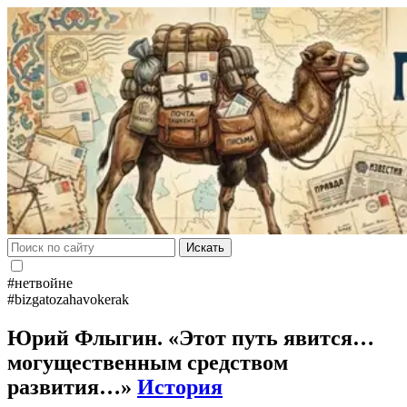
Искать
#нетвойне
#bizgatozahavokerak
Юрий Флыгин. «Этот путь явится…
могущественным средством
развития…»
История