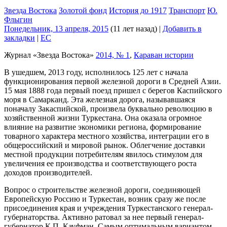
Звезда Востока
Золотой фонд
История до 1917
Транспорт
Ю.
Флыгин
Понедельник, 13 апреля, 2015
(11 лет назад)
|
Добавить в
закладки
|
EC
Журнал «Звезда Востока»
2014, № 1
,
Караван истории
В ушедшем, 2013 году, исполнилось 125 лет с начала
функционирования первой железной дороги в Средней Азии.
15 мая 1888 года первый поезд пришел с берегов Каспийского
моря в Самарканд. Эта железная дорога, называвшаяся
поначалу Закаспийской, произвела буквально революцию в
хозяйственной жизни Туркестана. Она оказала огромное
влияние на развитие экономики региона, формирование
товарного характера местного хозяйства, интеграции его в
общероссийский и мировой рынок. Облегчение доставки
местной продукции потребителям явилось стимулом для
увеличения ее производства и соответствующего роста
доходов производителей.
Вопрос о строительстве железной дороги, соединяющей
Европейскую Россию и Туркестан, возник сразу же после
присоединения края и учреждения Туркестанского генерал-
губернаторства. Активно ратовал за нее первый генерал-
губернатор К.П. Кауфман. Самым оптимальным вариантом