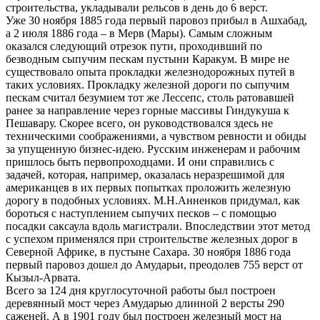
строительства, укладывали рельсов в день до 6 верст.
Уже 30 ноября 1885 года первый паровоз прибыл в Ашхабад,
а 2 июля 1886 года – в Мерв (Мары). Самым сложным
оказался следующий отрезок пути, проходивший по
безводным сыпучим пескам пустыни Каракум. В мире не
существовало опыта прокладки железнодорожных путей в
таких условиях. Прокладку железной дороги по сыпучим
пескам считал безумием тот же Лессепс, столь ратовавшей
ранее за направление через горные массивы Гиндукуша к
Пешавару. Скорее всего, он руководствовался здесь не
техническими соображениями, а чувством ревности и обиды
за упущенную бизнес-идею. Русским инженерам и рабочим
пришлось быть первопроходцами. И они справились с
задачей, которая, например, оказалась неразрешимой для
американцев в их первых попытках проложить железную
дорогу в подобных условиях. М.Н.Анненков придумал, как
бороться с наступлением сыпучих песков – с помощью
посадки саксаула вдоль магистрали. Впоследствии этот метод
с успехом применялся при строительстве железных дорог в
Северной Африке, в пустыне Сахара. 30 ноября 1886 года
первый паровоз дошел до Амударьи, преодолев 755 верст от
Кызыл-Арвата.
Всего за 124 дня круглосуточной работы был построен
деревянный мост через Амударью длинной 2 версты 290
саженей. А в 1901 году был построен железный мост на