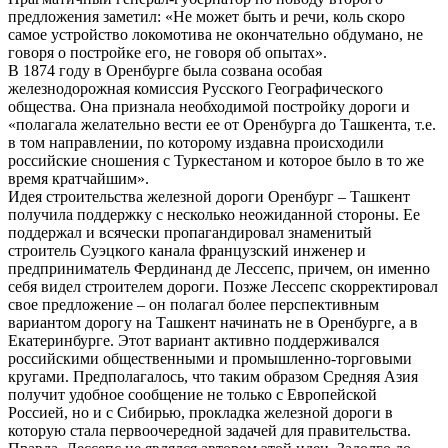
предложения заметил: «Не может быть и речи, коль скоро
самое устройство локомотива не окончательно обдумано, не
говоря о постройке его, не говоря об опытах».
В 1874 году в Оренбурге была созвана особая
железнодорожная комиссия Русского Географического
общества. Она признала необходимой постройку дороги и
«полагала желательно вести ее от Оренбурга до Ташкента, т.е.
в том направлении, по которому издавна происходили
российские сношения с Туркестаном и которое было в то же
время кратчайшим».
Идея строительства железной дороги Оренбург – Ташкент
получила поддержку с несколько неожиданной стороны. Ее
поддержал и всячески пропагандировал знаменитый
строитель Суэцкого канала французский инженер и
предприниматель Фердинанд де Лессепс, причем, он именно
себя видел строителем дороги. Позже Лессепс скорректировал
свое предложение – он полагал более перспективным
вариантом дорогу на Ташкент начинать не в Оренбурге, а в
Екатеринбурге. Этот вариант активно поддерживался
российскими общественными и промышленно-торговыми
кругами. Предполагалось, что таким образом Средняя Азия
получит удобное сообщение не только с Европейской
Россией, но и с Сибирью, прокладка железной дороги в
которую стала первоочередной задачей для правительства.