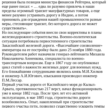
решения была позиция министра финансов Рейтерна, который
еще ранее писал: « … едва ли разумно привлечь в наши
пределы огромный транзит мануфактурных товаров, а еще
менее разумно устраивать дорогу в Индию, а потом
принимать для ограждения нашей промышленности разные
меры, стесняющие транзит, без которого дорога не может
существовать».
Но последующие события внесли свои коррективы в планы
железнодорожного строительства. Военно-политическая
ситуация потребовала первостепенного строительства
Закаспийской железной дороги. «Высочайшее соизволение»
императора на ее постройку было дано 25 ноября 1880 года.
Руководителем работ назначили генерал-лейтенанта Михаила
Николаевича Анненкова, специалиста по военно-
транспортным вопросам. Еще в 1867 году он опубликовал
цикл статей о важности железных дорог для военных нужд.
Его ближайшими сотрудниками являлись князь М.И.Хилков
и инженер А.И.Югович, изыскания производил инженер
П.М.Лессар.
Первый участок дороги от Каспийского моря до Кызыл-
Арвата, протяженностью 217 верст, начал функционировать
уже в конце 1882 года. После трех лет его активной
эксплуатации, в мае 1885 года, строительство дороги
возобновилось. Опыт, накопленный при строительстве
первого участка пути, позволил существенно ускорить темпы