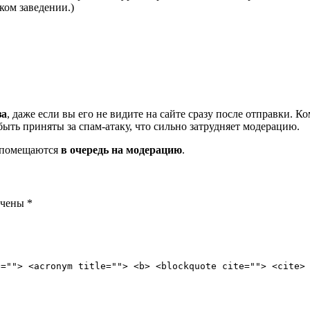
ком заведении.)
за
, даже если вы его не видите на сайте сразу после отправки. 
ть приняты за спам-атаку, что сильно затрудняет модерацию.
и помещаются
в очередь на модерацию
.
ечены
*
e=""> <acronym title=""> <b> <blockquote cite=""> <cite>