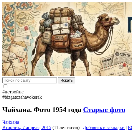
Искать
#нетвойне
#bizgatozahavokerak
Чайхана. Фото 1954 года
Старые фото
Чайхана
Вторник, 7 апреля, 2015
(11 лет назад)
|
Добавить в закладки
|
E