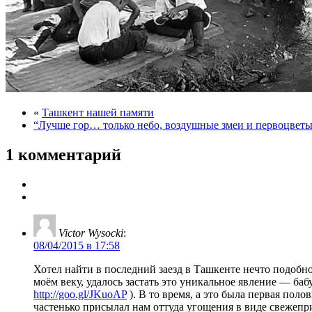
«
Ташкент нашей памяти
“Лучше гор… только небо, воздушные змеи и первоцветы
1 комментарий
Victor Wysocki
:
08/04/2015 в 17:58
Хотел найти в последний заезд в Ташкенте нечто подобно
моём веку, удалось застать это уникальное явление — баб
http://goo.gl/JKuoAP
). В то время, а это была первая пол
частенько присылал нам оттуда угощения в виде свежепри