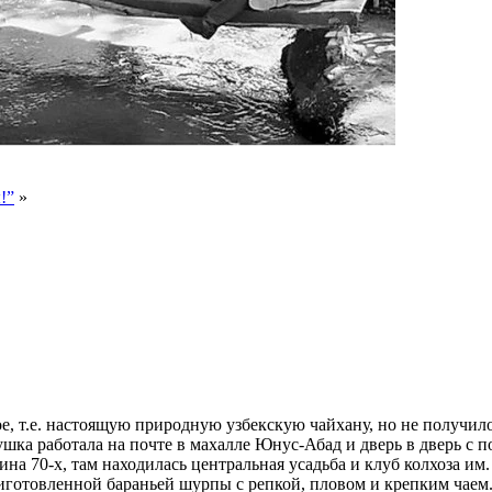
!”
»
е, т.е. настоящую природную узбекскую чайхану, но не получилос
ушка работала на почте в махалле Юнус-Абад и дверь в дверь с п
овина 70-х, там находилась центральная усадьба и клуб колхоза 
готовленной бараньей шурпы с репкой, пловом и крепким чаем. Э