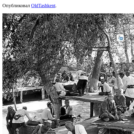
Опубликовал
OldTashkent
.