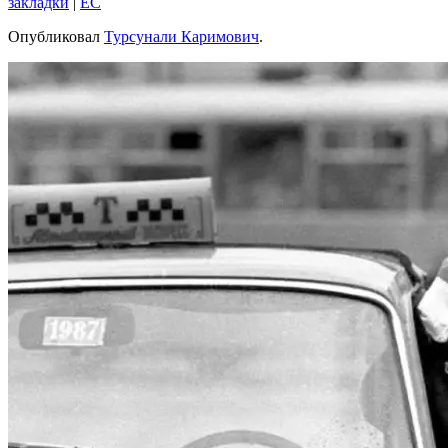
закладки
|
EC
Опубликовал
Турсунали Каримович
.