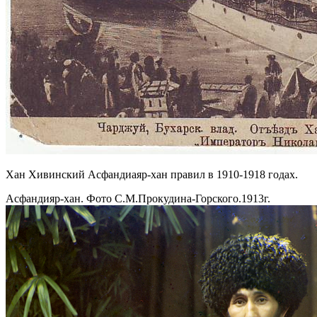
Хан Хивинский Асфандиаяр-хан правил в 1910-1918 годах.
Асфандияр-хан. Фото С.М.Прокудина-Горского.1913г.