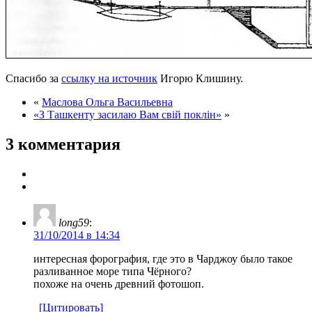
Спасибо за
ссылку на источник
Игорю Клишину.
«
Маслова Ольга Васильевна
«З Ташкенту засилаю Вам свій поклін»
»
3 комментария
long59
:
31/10/2014 в 14:34
интересная форография, где это в Чарджоу было такое
разливанное море типа Чёрного?
похоже на очень древний фотошоп.
[Цитировать]