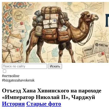
Искать
#нетвойне
#bizgatozahavokerak
Отъезд Хана Хивинского на пароходе
«Император Николай II», Чарджуй
История
Старые фото