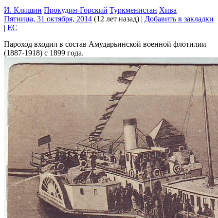
И. Клишин
Прокудин-Горский
Туркменистан
Хива
Пятница, 31 октября, 2014
(12 лет назад)
|
Добавить в закладки
|
EC
Пароход входил в состав Амударьинской военной флотилии
(1887-1918) с 1899 года.