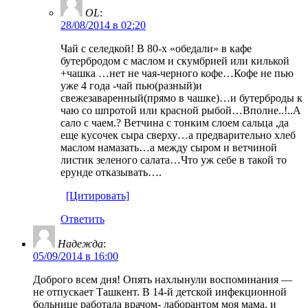
OL
:
28/08/2014 в 02:20
Чай с селедкой! В 80-х «обедали» в кафе
бутербродом с маслом и скумбрией или килькой
+чашка …нет не чая-черного кофе…Кофе не пью
уже 4 года -чай пью(разный)и
свежезаваренный(прямо в чашке)…и бутерброды к
чаю со шпротой или красной рыбой…Вполне..!..А
сало с чаем.? Ветчина с тонким слоем сальца ,да
еще кусочек сыра сверху…а предварительно хлеб
маслом намазать…а между сыром и ветчиной
листик зеленого салата…Что уж себе в такой то
ерунде отказывать….
[Цитировать]
Ответить
Надежда
:
05/09/2014 в 16:00
Доброго всем дня! Опять нахлынули воспоминания —
не отпускает Ташкент. В 14-й детской инфекционной
больнице работала врачом- лаборантом моя мама, и