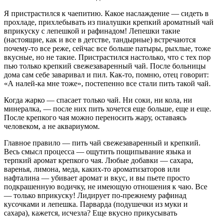
Я пристрастился к чаепитию. Какое наслаждение — сидеть в
прохладе, прихлебывать из пиалушки крепкий ароматный чай
вприкуску с лепешкой и рафинадом! Лепешки такие
(настоящие, как и все в детстве, тандырные) встречаются
почему-то все реже, сейчас все больше патыры, рыхлые, тоже
вкусные, но не такие. Пристрастился настолько, что с тех пор
пью только крепкий свежезаваренный чай. После больницы
дома сам себе заваривал и пил. Как-то, помню, отец говорит:
«А налей-ка мне тоже», постепенно все стали пить такой чай.
Когда жарко — спасает только чай. Ни соки, ни кола, ни
минералка, — после них пить хочется еще больше, еще и еще.
После крепкого чая можно переносить жару, оставаясь
человеком, а не аквариумом.
Главное правило — пить чай свежезаваренный и крепкий.
Весь смысл процесса — ощутить пощипывание языка и
терпкий аромат крепкого чая. Любые добавки — сахара,
варенья, лимона, меда, каких-то ароматизаторов или
нафталина — убивает аромат и вкус, и вы пьете просто
подкрашенную водичку, не имеющую отношения к чаю. Все
— только вприкуску! Лидирует по-прежнему рафинад
кусочками и лепешка. Парварда (подушечки из муки и
сахара), кажется, исчезла? Еще вкусно прикусывать