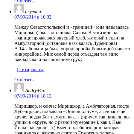
Ответить
акулина
:
07/09/2014 в 10:02
Между Севастопольской и «границей» (она называлась
Миришкор) была остановка Салом. В магазине на
границе продавался вкусный хлеб, который пекли на
Амбулаторной (остановка называлась Лубенцова)
А 14-я больница была «придворной» больницей нашего
микрорайона. Мне самой перед отъездом там гипс
накладывали на сломанную руку
[Цитировать]
Ответить
Andry44o
:
07/09/2014 в 18:12
Миришкор, и сейчас Миришкор, а Амбулаторная, после
Лубенцовой, побывала «Ойшой-ханум», а сейчас ещё
круче, не дал Бог памяти, как… (причём так назвали все
улицы в округе, но с разной нумерацией, как в Нью-
Йорке наверное =) ) Вместо хлебопекарни, которая
граничила с церковью святого Ермогена, теперь