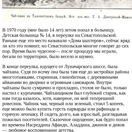
В 1970 году (мне было 14 лет) летом попал в больницу.
Детская больница № 14, в переулке на Севастопольской.
Раньше еще это место называли «Дома шахтеров», сейчас вряд
ли кто это помнит, но Севастопольская многие говорят до сих
пор. Время было чудесное— после процедур мы играли,
бегали по территории, было весело и шумно.
В конце переулка, идущего от Луначарского шоссе, была
чайхана. Судя по всему она была там еще до застройки района
многоэтажками, старинная, глинобитная, с деревянными
айванами во дворике и огромным самоваром. Внутри
чайханы было сумрачно и прохладно, столов не было, только
настил с курпачами. Чайханщиком был глубокий старик, как
нам тогда казалось, хотя, наверное, он мой теперешний
ровесник. Чайник чая, черный или зеленый, стоил 5 копеек,
еще можно было купить горсть парварды или рафинада и
горячую лепешку. И сидеть долго, как взрослый, разглядывая
пожилых посетителей. Сказочное ощущение, как будто попал
во времена Насреддина Афанди, Аладдина, джинов и дивов
— любимое воспоминание детства.