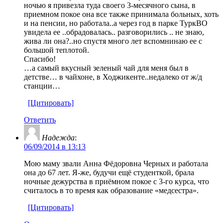
ночью я привезла туда своего 3-месячного сына, в
приемном покое она все также принимала больных, хоть
и на пенсии, но работала..а через год в парке ТуркВО
увидела ее ..обрадовалась.. разговорились .. не знаю,
жива ли она?..но спустя много лет вспомнинаю ее с
большой теплотой.
Спасибо!
…а самый вкусный зеленый чай для меня был в
детстве… в чайхоне, в Ходжикенте..недалеко от ж/д
станции…
[Цитировать]
Ответить
Надежда
:
06/09/2014 в 13:13
Мою маму звали Анна Фёдоровна Черных и работала
она до 67 лет. Я-же, будучи ещё студенткой, брала
ночные дежурства в приёмном покое с 3-го курса, что
считалось в то время как образование «медсестра».
[Цитировать]