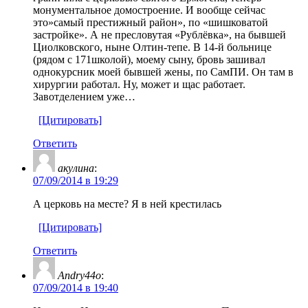
монументальное домостроение. И вообще сейчас
это»самый престижный район», по «шишковатой
застройке». А не пресловутая «Рублёвка», на бывшей
Циолковского, ныне Олтин-тепе. В 14-й больнице
(рядом с 171школой), моему сыну, бровь зашивал
однокурсник моей бывшей жены, по СамПИ. Он там в
хирургии работал. Ну, может и щас работает.
Завотделением уже…
[Цитировать]
Ответить
акулина
:
07/09/2014 в 19:29
А церковь на месте? Я в ней крестилась
[Цитировать]
Ответить
Andry44o
:
07/09/2014 в 19:40