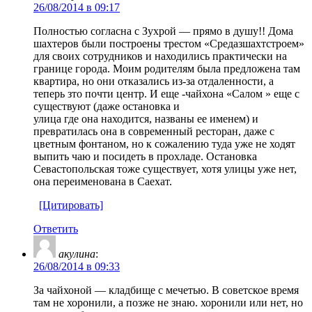
26/08/2014 в 09:17
Полностью согласна с Зухрой — прямо в душу!! Дома
шахтеров были построены трестом «Средазшахтстроем»
для своих сотрудников и находились практически на
границе города. Моим родителям была предложена там
квартира, но они отказались из-за отдаленности, а
теперь зто почти центр. И еще -чайхона «Салом » еще с
существуют (даже остановка и
улица где она находится, названы ее именем) и
превратилась она в современный ресторан, даже с
цветным фонтаном, но к сожалению туда уже не ходят
выпить чаю и посидеть в прохладе. Остановка
Севастопольская тоже существует, хотя улицы уже нет,
она переименована в Саехат.
[Цитировать]
Ответить
акулина
:
26/08/2014 в 09:33
За чайхоной — кладбище с мечетью. В советское время
там не хоронили, а позже не знаю. хоронили или нет, но