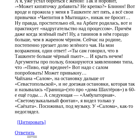
А я, уже устал бороться с женой! Так и норовит,
-«Может кипяточку добавить? Не крепко?» Блиннн! Вот
вроде и прожила у меня в Ташкенте лет пять, а всё свои
привычки «Чаепития в Мытищах», никак не бросит…
Ну правда, простительно ей, на Арбате родилась, вот и
практикует «надругательство над процессом». Причём
даже когда зелёный пьёт! Ну, а танинов в нём гораздо
больше, чем в жареном чёрном. Сейчас на родине,
постепенно урезает долю зелёного чая. На мои
возражения, один ответ! -«Ты сам говорил, что в
Ташкенте больше чёрный пьют»… И крыть нечем!
Аргументы про пользу, блокируются заявлениями типа,
что -«Пиво, ещё вреднее!» Вот надо с салом
попробовать! Может привыкну…
Чайхана «Салом», на остановку дальше от
«Севастопольской», и не доезжая остановки, которая так
и называлась «Граница»(это про «дома Шахтёров») в 60-
е ещё годы… А следующая — «Амбулаторная».
«Светомузыкальный фонтан», я видел только у
«Саёхата». Посиживал, под музыку. У «Салома», как-то
недоглядел.
[Цитировать]
Ответить