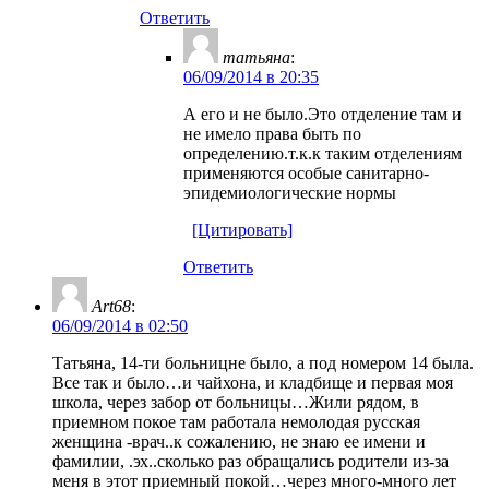
Ответить
татьяна
:
06/09/2014 в 20:35
А его и не было.Это отделение там и
не имело права быть по
определению.т.к.к таким отделениям
применяются особые санитарно-
эпидемиологические нормы
[Цитировать]
Ответить
Art68
:
06/09/2014 в 02:50
Татьяна, 14-ти больницне было, а под номером 14 была.
Все так и было…и чайхона, и кладбище и первая моя
школа, через забор от больницы…Жили рядом, в
приемном покое там работала немолодая русская
женщина -врач..к сожалению, не знаю ее имени и
фамилии, .эх..сколько раз обращались родители из-за
меня в этот приемный покой…через много-много лет