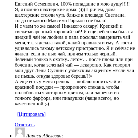
Евгений Семенович, 100% попадание в мою душу!!!!!
Я, я помню шахтерские дома! )))) Причем, дома
шахтерские стояли чуть ближе к площади Светлана,
тогда никакого Максима Горького не было!
И с чаем то же самое! Никакого сахару! Крепкий и
свежезаваренный хороший чай! Я еще ребенком была. а
жидкий чай не любила и папа посылал заваривать чай
меня, т.к. я делала такой, какой нравился и ему. А гости
удивлялись такому детскому пристрастию. Я и сейчас не
жилец, если не пью чай, причем только черный.
Зеленый только в охотку.. летом… после плова или при
болезни, когда зеленый чай — лекарство. Как говорил
мой друг Леша Суслин с узбекским акцентом «Если чай
не пьешь, откуда здоровье берешь?!»
А еще есть у меня грешок — люблю попить чай из
красивой посудки — прозрачного стакана, чтобы
полюбоваться янтарным цветом, или чашечки из
тонкого фарфора, или пиалушки (чаще всего), но
качественной ;-)
[Цитировать]
Ответить
Лариса Абелевич
: