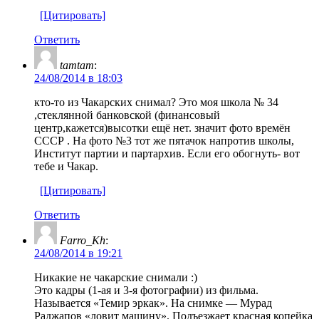
[Цитировать]
Ответить
tamtam
:
24/08/2014 в 18:03
кто-то из Чакарских снимал? Это моя школа № 34
,стеклянной банковской (финансовый
центр,кажется)высотки ещё нет. значит фото времён
СССР . На фото №3 тот же пятачок напротив школы,
Институт партии и партархив. Если его обогнуть- вот
тебе и Чакар.
[Цитировать]
Ответить
Farro_Kh
:
24/08/2014 в 19:21
Никакие не чакарские снимали :)
Это кадры (1-ая и 3-я фотографии) из фильма.
Называется «Темир эркак». На снимке — Мурад
Раджапов «ловит машину». Подъезжает красная копейка