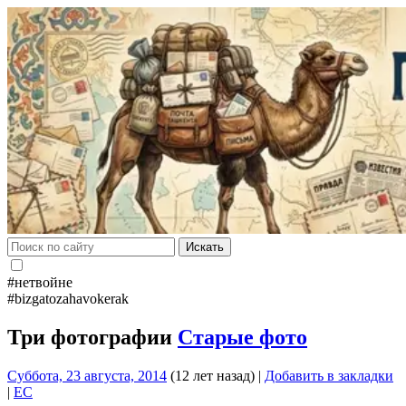
Искать
#нетвойне
#bizgatozahavokerak
Три фотографии
Старые фото
Суббота, 23 августа, 2014
(12 лет назад)
|
Добавить в закладки
|
EC