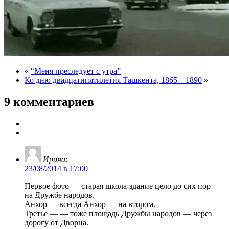
«
“Меня преследует с утра”
Ко дню двадцатипятилетия Ташкента, 1865 – 1890
»
9 комментариев
Ирина
:
23/08/2014 в 17:00
Первое фото — старая школа-здание цело до сих пор —
на Дружбе народов.
Анхор — всегда Анхор — на втором.
Третье — — тоже площадь Дружбы народов — через
дорогу от Дворца.