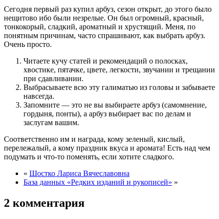
Сегодня первый раз купил арбуз, сезон открыт, до этого было
нещитово ибо были незрелые. Он был огромный, красный,
тонкокорый, сладкий, ароматный и хрустящий. Меня, по
понятным причинам, часто спрашивают, как выбрать арбуз.
Очень просто.
Читаете кучу статей и рекомендаций о полосках,
хвостике, пятачке, цвете, легкости, звучании и трещании
при сдавливании.
Выбрасываете всю эту галиматью из головы и забываете
навсегда.
Запомните — это не вы выбираете арбуз (самомнение,
гордыня, понты), а арбуз выбирает вас по делам и
заслугам вашим.
Соответственно им и награда, кому зеленый, кислый,
перележалый, а кому праздник вкуса и аромата! Есть над чем
подумать и что-то поменять, если хотите сладкого.
«
Шостко Лариса Вячеславовна
База данных «Редких изданий и рукописей»
»
2 комментария