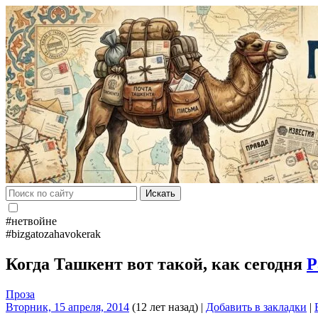
Искать
#нетвойне
#bizgatozahavokerak
Когда Ташкент вот такой, как сегодня
Р
Проза
Вторник, 15 апреля, 2014
(12 лет назад)
|
Добавить в закладки
|