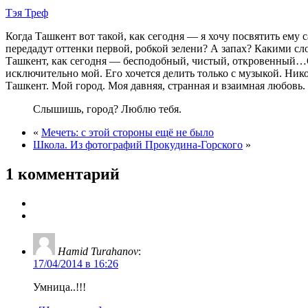
Тэя Треф
Когда Ташкент вот такой, как сегодня — я хочу посвятить ему 
передадут оттенки первой, робкой зелени? А запах? Какими сло
Ташкент, как сегодня — бесподобный, чистый, откровенный…О
исключительно мой. Его хочется делить только с музыкой. Нико
Ташкент. Мой город. Моя давняя, странная и взаимная любовь.
Слышишь, город? Люблю тебя.
«
Мечеть: с этой стороны ещё не было
Школа. Из фотографий Прокудина-Горского
»
1 комментарий
Hamid Turahanov
:
17/04/2014 в 16:26
Умница..!!!