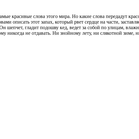
самые красивые слова этого мира. Но какие слова передадут кра
вами описать этот запах, который рвет сердце на части, заставля
н шепчет, гладит подошву кед, ведет за собой по улицам, вла
му никогда не отдавать. Ни знойному лету, ни слякотной зиме, 