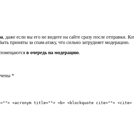
за
, даже если вы его не видите на сайте сразу после отправки. 
ть приняты за спам-атаку, что сильно затрудняет модерацию.
и помещаются
в очередь на модерацию
.
ечены
*
e=""> <acronym title=""> <b> <blockquote cite=""> <cite>