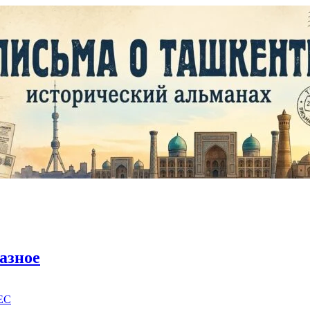
азное
EC