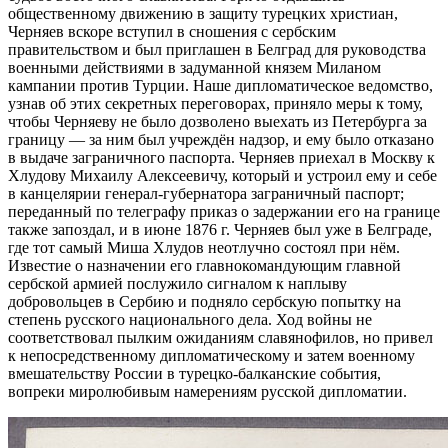
общественному движению в защиту турецких христиан,
Черняев вскоре вступил в сношения с сербским
правительством и был приглашен в Белград для руководства
военными действиями в задуманной князем Миланом
кампании против Турции. Наше дипломатическое ведомство,
узнав об этих секретных переговорах, приняло меры к тому,
чтобы Черняеву не было дозволено выехать из Петербурга за
границу — за ним был учреждён надзор, и ему было отказано
в выдаче заграничного паспорта. Черняев приехал в Москву к
Хлудову Михаилу Алексеевичу, который и устроил ему и себе
в канцелярии генерал-губернатора заграничный паспорт;
переданный по телеграфу приказ о задержании его на границе
также запоздал, и в июне 1876 г. Черняев был уже в Белграде,
где тот самый Миша Хлудов неотлучно состоял при нём.
Известие о назначении его главнокомандующим главной
сербской армией послужило сигналом к наплыву
добровольцев в Сербию и подняло сербскую попытку на
степень русского национального дела. Ход войны не
соответствовал пылким ожиданиям славянофилов, но привел
к непосредственному дипломатическому и затем военному
вмешательству России в турецко-балканские события,
вопреки миролюбивым намерениям русской дипломатии.