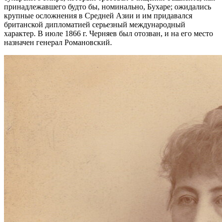
принадлежавшего будто бы, номинально, Бухаре; ожидались
крупные осложнения в Средней Азии и им придавался
британской дипломатией серьезный международный
характер. В июле 1866 г. Черняев был отозван, и на его место
назначен генерал Романовский.