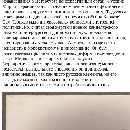
издававшийся в Петербурге консервативный орган «Русский
Мир» и серьёзно занялся газетным делом; газета фактически
вдохновлялась другим оппозиционным генералом, Фадеевым
(с которым он сдружился ещё во время службы на Кавказе).
Сам Черняев мало интересовался вопросами внутренней
политики, но, считая себя жертвой военно-канцелярского
режима и петербургской дипломатии, чувствовал себя
солидарным с московским кружком патриотов-славянофилов,
группировавшихся около Ивана Аксакова, и разделял их
ненависть к бюрократизму и к иноземщине. Он был
решительным противником военных реформ и нововведений
графа Милютина, в которых видел продукты
бюрократического творчества, навеянного извне; многие
недостатки центрального управления он приписывал
влиянию немцев, так как чисто русские элементы, на его
взгляд, не могли находиться в противоречии с
национальными интересами и потребностями страны.