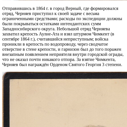
Отправившись в 1864 г. в город Верный, где формировался
отряд, Черняев приступил к своей задаче с весьма
ограниченными средствами; расходы по экспедиции должны
были покрываться остатками интендантских сумм
Западносибирского округа. Небольшой отряд Черняева
захватил крепость Аулие-Ата и взял штурмом Чимкент (в
сентябре 1864 г.), считавшийся неприступным; войска
проникли в крепость по водопроводу, через сводчатое
отверстие в стене крепости, и гарнизон был до того поражен
внезапным появлением неприятеля внутри городской ограды,
что не оказал почти никакого отпора. За взятие Чимкента,
Черняев был награждён Орденом Святого Георгия 3 степени.