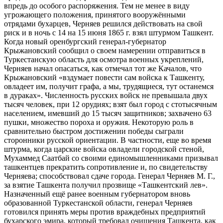
впредь до особого распоряжения. Тем не менее в виду
угрожающего положения, принятого вооружёнными
отрядами бухарцев, Черняев решился действовать на свой
риск и в ночь с 14 на 15 июня 1865 г. взял штурмом Ташкент.
Когда новый оренбургский генерал-губернатор
Крыжановский сообщил о своем намерении отправиться в
Туркестанскую область для осмотра военных укреплений,
Черняев начал опасаться, как отмечал тот же Качалов, что
Крыжановский «вздумает повести сам войска к Ташкенту,
овладеет им, получит графа, а мы, трудящиеся, тут останемся
в дураках». Численность русских войск не превышала двух
тысяч человек, при 12 орудиях; взят был город с стотысячным
населением, имевший до 15 тысяч защитников; захвачено 63
пушки, множество пороха и оружия. Некоторую роль в
сравнительно быстром достижении победы сыграли
сторонники русской ориентации. В частности, еще во время
штурма, когда царские войска овладели городской стеной,
Мухаммед Саатбай со своими единомышленниками призывал
ташкентцев прекратить сопротивление и, по свидетельству
Черняева; способствовал сдаче города. Генерал Черняев М. Г.,
за взятие Ташкента получил прозвище «Ташкентский лев».
Назначенный ещё ранее военным губернатором вновь
образованной Туркестанской области, генерал Черняев
готовился принять меры против враждебных предприятий
бухарского эмира, который требовал очищения Ташкента, как