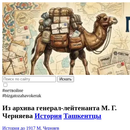
Искать
#нетвойне
#bizgatozahavokerak
Из архива генерал-лейтенанта М. Г.
Черняева
История
Ташкентцы
История до 1917
М. Черняев