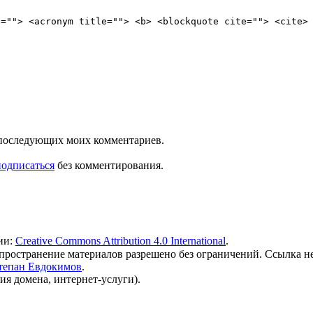
e=""> <acronym title=""> <b> <blockquote cite=""> <cite>
ля последующих моих комментариев.
подписаться
без комментирования.
ии:
Creative Commons Attribution 4.0 International
.
 распространение материалов разрешено без ограничений. Ссылка н
тепан Евдокимов
.
ия домена, интернет-услуги).