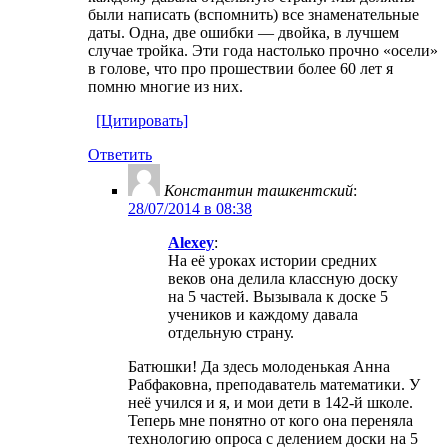
были написать (вспомнить) все знаменательные
даты. Одна, две ошибки — двойка, в лучшем
случае тройка. Эти года настолько прочно «осели»
в голове, что про прошествии более 60 лет я
помню многие из них.
[Цитировать]
Ответить
Константин ташкентский
:
28/07/2014 в 08:38
Alexey
:
На её уроках истории средних
веков она делила классную доску
на 5 частей. Вызывала к доске 5
учеников и каждому давала
отдельную страну.
Батюшки! Да здесь молоденькая Анна
Рабфаковна, преподаватель математики. У
неё учился и я, и мои дети в 142-й школе.
Теперь мне понятно от кого она переняла
технологию опроса с делением доски на 5