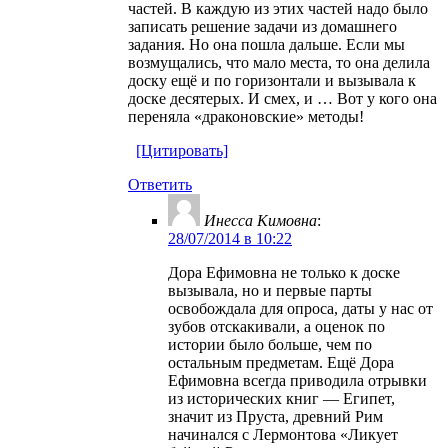
частей. В каждую из этих частей надо было
записать решение задачи из домашнего
задания. Но она пошла дальше. Если мы
возмущались, что мало места, то она делила
доску ещё и по горизонтали и вызывала к
доске десятерых. И смех, и … Вот у кого она
переняла «драконовские» методы!
[Цитировать]
Ответить
Инесса Кимовна
:
28/07/2014 в 10:22
Дора Ефимовна не только к доске
вызывала, но и первые парты
освобождала для опроса, даты у нас от
зубов отскакивали, а оценок по
истории было больше, чем по
остальным предметам. Ещё Дора
Ефимовна всегда приводила отрывки
из исторических книг — Египет,
значит из Пруста, древний Рим
начинался с Лермонтова «Ликует