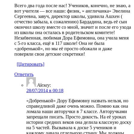
Всего два года после нас! Учеников, конечно, не знаю, а
вот учителя — все наши: физик, » англичанка» Эвелина
Сергеевна, завуч, директор школы, удивила Ашхен (
отчество забыла, к сожалению) Бардадина, ведь её сын
окончил школу вместе со мной, значит и после его ухода
из школы она осталась в родительском комитете!
Незабвенная, любимая Дора Ефимовна, она учила меня
с 5-го класса, ещё в 117 школе! Она не была
«добренькой», но мы её просто обожали и даже
поверяли свои детские секретики!
[Цитировать]
Ответить
Alexey
:
28/07/2014 в 00:18
«Добренькой» Дору Ефимовну назвать нельзя, но
справедливой даже очень можно. Помню как она
ломала наши авторучки в 7 классе. Авторучками
запрещали писать. Просто дикость. На её уроках
истории средних веков она делила классную доску
на 5 частей. Вызывала к доске 5 учеников и
каждому давала отдельную страну. Мы должны