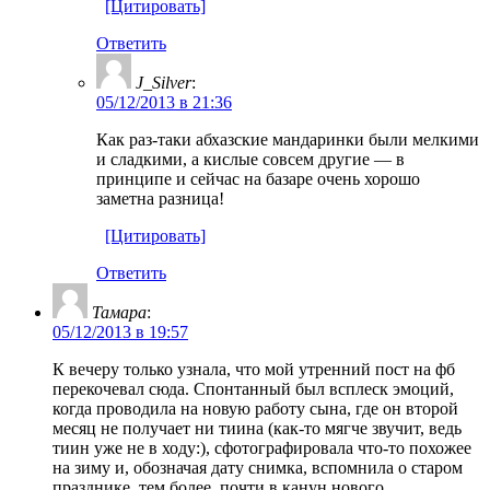
[Цитировать]
Ответить
J_Silver
:
05/12/2013 в 21:36
Как раз-таки абхазские мандаринки были мелкими
и сладкими, а кислые совсем другие — в
принципе и сейчас на базаре очень хорошо
заметна разница!
[Цитировать]
Ответить
Тамара
:
05/12/2013 в 19:57
К вечеру только узнала, что мой утренний пост на фб
перекочевал сюда. Спонтанный был всплеск эмоций,
когда проводила на новую работу сына, где он второй
месяц не получает ни тиина (как-то мягче звучит, ведь
тиин уже не в ходу:), сфотографировала что-то похожее
на зиму и, обозначая дату снимка, вспомнила о старом
празднике, тем более, почти в канун нового.