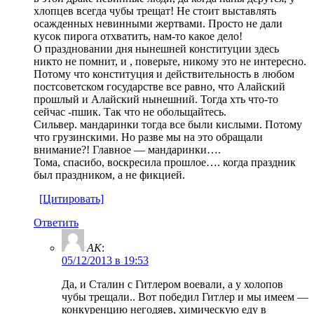
хлопцев всегда чубы трещат! Не стоит выставлять
осажденных невинными жертвами. Просто не дали
кусок пирога отхватить, нам-то какое дело!
О праздновании дня нынешней конституции здесь
никто не помнит, и , поверьте, никому это не интересно.
Потому что конституция и действительность в любом
постсоветском государстве все равно, что Алайский
прошлый и Алайский нынешний. Тогда хть что-то
сейчас -пшик. Так что не обольщайтесь.
Сильвер. мандаринки тогда все были кислыми. Потому
что грузинскими. Но разве мы на это обращали
внимание?! Главное — мандаринки….
Тома, спасибо, воскресила прошлое…. когда праздник
был праздником, а не фикцией.
[Цитировать]
Ответить
AK
:
05/12/2013 в 19:53
Да, и Сталин с Гитлером воевали, а у холопов
чубы трещали.. Вот победил Гитлер и мы имеем —
конкуренцию негодяев, химическую еду в