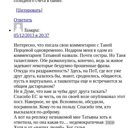
солидного счета в банке.
[Цитировать]
Ответить
Тамара
:
05/12/2013 в 20:37
Интересно, что писала свои комментарии с Таней
Перцевой одновременно. Недаром меня в одом из
комментариев Татьяной назвали. Почти сестры. Но Таня
талантливее. Обе размахнулись, конечно, ведь за живое
задевают некоторые бездумно брошенные фразы.
Откуда эта раздраженность? Здесь, на ПоТ, где все уже
друг друга, казалось бы, знают, сроднились, общаются,
пусть и виртуально, а ташкентцы еще и встречаются за
общим дастарханом?
Не в Думе, что нам за чубы друг друга таскать?
Спасибо ЕС за честь, он по своей воле опубликовал этот
пост. Наверное, не зря. Вспомнили, обсудили,
посравнили. Кому-то на пользу. Спасибо тем, кто
высказался по-доброму.
А вот на реплику незнакомой мне Татьяны хоть и
ответила, но она какая-то… недемократичная :))))))
Хотя и от «наших людей». Бог судья.