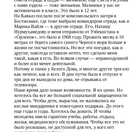
с нами ездила — тоже звеньевая. Мальчики у нас не
активничали в классе. Это было в 12 лет.
На Кавказ послали после комсомольского лагеря в
Бостанлыке, где тоже выбрали командиром отряда, как и
Марика Вайля — в другом отряде. Его, Наташу
Нурмухамедову и меня отправили от Узбекистана в
«Орленок», это было в 1968 году. Прожить месяц в 10
метрах от берега самого синего Черного моря больше в
жизни не посчастливилось. Но все эти поездки, как и
другие, навсегда оставили нечто, что сделало меня
такой, какая я есть. Во всяком случае — неравнодушной
и более или менее деятельной.
Потому и танки у Белого Дома, и многое другое трогало
как личное, как и всех. В дни путча была в отпуске и
три дня не выходила из дома, не отрываясь от
телевизора.
Наше время дало новые возможности. Я их ценю. Но
хотелось бы все же большей социальной защищенности
для всех. Чтобы дети, вырастая, не жаловались на
кислые мандаринки в новогодних подарках. До этого
еще годы и годы. Хотелось бы дожить. И чтобы
молодежь имела гарантии учебы, работы, отдыха,
жилья, медицинского обслуживания. Чтобы все это не
было роскошью, не доступной для тех, у кого нет