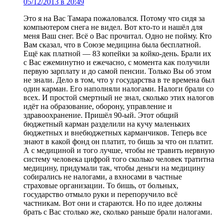
05/12/2013 в 20:49
Это я на Вас Тамара пожаловался. Потому что сидя за
компьютером снега не видел. Вот кто-то и нашёл для
меня Ваш снег. Всё о Вас прочитал. Одно не пойму. Кто
Вам сказал, что в Союзе медицина была бесплатной.
Ещё как платной — 83 копейки за койко-день. Брали их
с Вас ежеминутно и ежечасно, с момента как получили
первую зарплату и до самой пенсии. Только Вы об этом
не знали. Дело в том, что у государства в те времена был
один карман. Его наполняли налогами. Налоги брали со
всех. И простой смертный не знал, сколько этих налогов
идёт на образование, оборону, управление и
здравоохранение. Пришёл 90-ый. Этот общий
бюджетный карман разделили на кучу маленьких
бюджетных и внебюджетных карманчиков. Теперь все
знают в какой фонд он платит, то бишь за что он платит.
А с медициной и того лучше, чтобы не травить нервную
систему человека цифрой того сколько человек тратитна
медицину, придумали так, чтобы деньги на медицину
собирались не налогами, а вхносами в частные
страховые организации. То бишь, от больных,
государство отмыло руки и перепоручило всё
частникам. Вот они и стараются. Но по идее должны
брать с Вас столько же, сколько раньше брали налогами.