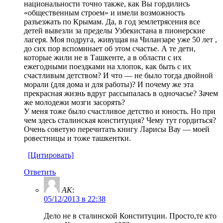
национальности точно также, как Вы гордились
«общественным строем» и имели возможность
разъезжать по Крымам. Да, в год землетрясения все
детей вывезли за пределы Узбекистана в пионерские
лагеря. Моя подруга, живущая на Чиланзаре уже 50 лет ,
до сих пор вспоминает об этом счастье. А те дети,
которые жили не в Ташкенте, а в области с их
ежегодными поездками на хлопок, как быть с их
счастливым детством? И что — не было тогда двойной
морали (для дома и для работы)? И почему же эта
прекрасная жизнь вдруг рассыпалась в одночасье? Зачем
же молодежи мозги засорять?
У меня тоже было счастливое детство и юность. Но при
чем здесь сталинская конституция? Чему тут гордиться?
Очень советую перечитать книгу Ларисы Вау — моей
ровестницы и тоже ташкентки.
[Цитировать]
Ответить
AK
:
05/12/2013 в 22:38
Дело не в сталинской Конституции. Просто,те кто