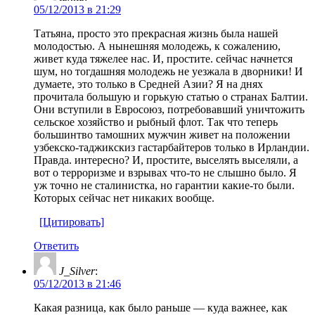
05/12/2013 в 21:29
Татьяна, просто это прекрасная жизнь была нашей
молодостью. А нынешняя молодежь, к сожалению,
живет куда тяжелее нас. И, простите. сейчас начнется
шум, но тогдашняя молодежь не уезжала в дворники! И
думаете, это только в Средней Азии? Я на днях
прочитала большую и горькую статью о странах Балтии.
Они вступили в Евросоюз, потребовавший уничтожить
сельское хозяйство и рыбный флот. Так что теперь
большинтво тамошних мужчин живет на положении
узбекско-таджикскиз гастарбайтеров только в Ирландии.
Правда. интересно? И, простите, выселять выселяли, а
вот о терроризме и взрывах что-то не слышно было. Я
уж точно не сталинистка, но гарантии какие-то были.
Которых сейчас нет никаких вообще.
[Цитировать]
Ответить
J_Silver
:
05/12/2013 в 21:46
Какая разница, как было раньше — куда важнее, как