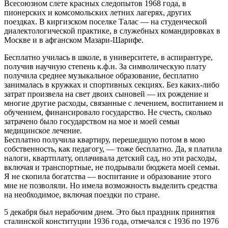
Всесоюзном слете красных следопытов 1968 года, в
пионерских и комсомольских летних лагерях, других
поездках. В киргизском поселке Талас — на студенческой
диалектологической практике, в служебных командировках в
Москве и в афганском Мазари-Шарифе.
Бесплатно училась в школе, в университете, в аспирантуре,
получив научную степень к.ф.н. За символическую плату
получила среднее музыкальное образование, бесплатно
занималась в кружках и спортивных секциях. Без каких-либо
затрат произвела на свет двоих сыновей — их рождение и
многие другие расходы, связанные с лечением, воспитанием и
обучением, финансировало государство. Не счесть, сколько
затрачено было государством на мое и моей семьи
медицинское лечение.
Бесплатно получила квартиру, перешедшую потом в мою
собственность, как педагогу, — тоже бесплатно. Да, я платила
налоги, квартплату, оплачивала детский сад, но эти расходы,
включая и транспортные, не подрывали бюджета моей семьи.
Я не скопила богатства — воспитание и образование этого
мне не позволяли. Но имела возможность выделить средства
на необходимое, включая поездки по стране.
5 декабря был нерабочим днем. Это был праздник принятия
сталинской конституции 1936 года, отмечался с 1936 по 1976