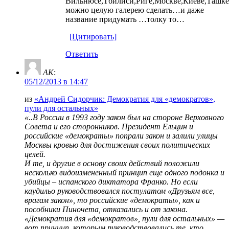
Вильнюсе,Тбилиси,Риге,Москве,Киеве,Ташке
можно целую галерею сделать…и даже
название придумать …толку то…
[Цитировать]
Ответить
AK
:
05/12/2013 в 14:47
из
«Андрей Сидорчик: Демократия для «демократов»,
пули для остальных»
«..В России в 1993 году закон был на стороне Верховного
Совета и его сторонников. Президент Ельцин и
российские «демократы» попрали закон и залили улицы
Москвы кровью для достижения своих политических
целей.
И те, и другие в основу своих действий положили
несколько видоизмененный принцип еще одного подонка и
убийцы – испанского диктатора Франко. Но если
каудильо руководствовался постулатом «Друзьям все,
врагам закон», то российские «демократы», как и
пособники Пиночета, отказались и от закона.
«Демократия для «демократов», пули для остальных» —
вот принцип, которым руководствовались те, кто