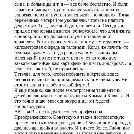
сына, и больницы и т. д — все было бесплатно. И были
гарантии выплаты пусть и маленькой, но зарплаты
вовремя, пенсии, пусть и маленькой . но вовремя. Тогда
беременных матерей не увольняли, чтобы не платить
декретные. Тогда хуждо-бедно, но лечили. Сегодня я,
придя с плановым визитом, обнаружила, что для визита
к эндокринологу должна получить талончик от
терапевта, без которого меня не примут. У терапевта —
километровая очередь за талонами. Когда же лечить -то
бедным врачам… Тогда репертуар в магазинах был
маленький, но не по таким ценам, от которвх дух
захватываетюКак вам картофель по шесть долларов?… а
ведь это, как хлеб, не проживешь….
Татьяна, для того, чтобы побывать в Артеке, вовсе
необязательно было принадлежать к номенклатуре. Не
стоит изливать злобу в такой форме!
Я еще помню, как после землетрясения ташкентсих
детей эшелонами везли на курорты Крыма и Кавказа. Я
это точно знаю: мои однокурсницы этих детей
сопровождали.
АК, зря Вы не следуете совету профессора
Преображенского. Советскую а также постсоветскую
прессу читать вредно для здоровья! Белый дом горел, да,
дрались две шайки за власть. И ничего более. Гибли вот
в этой драке невинные люди, да когда паны дерутся, у