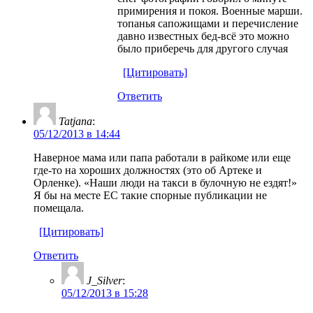
примирения и покоя. Военные марши.
топанья сапожищами и перечисление
давно известных бед-всё это можно
было приберечь для другого случая
[Цитировать]
Ответить
Tatjana
:
05/12/2013 в 14:44
Наверное мама или папа работали в райкоме или еще
где-то на хороших должностях (это об Артеке и
Орленке). «Наши люди на такси в булочную не ездят!»
Я бы на месте ЕС такие спорные публикации не
помещала.
[Цитировать]
Ответить
J_Silver
:
05/12/2013 в 15:28