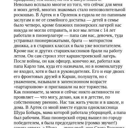
Невольно всплыло многое из того, что сейчас для меня
и моих детей, многих знакомых стало непозволительной
роскошью. В Артек и в Орленок я ездила не по папиным
заслугам и не от семейного достатка — детей в семье
было четверо, кроме ближних пионерских лагерей нас
никуда не могли отправить, и все мы летом с 14 лет
работали в пионерлагере — папа сам нас, девочек, туда
устраивал пионервожатыми, брата — мотористом
движка, а в старших классах я была уже воспитателем.
Кроме нас и других старшеклассников брали на работу
летом. Он сам строил этот каршистроевский лагерь.
После войны, он как офицер, конечно же, работал как
папа Карло там, куда его назначали, но в номенклатуру
не входил, хотя и был в руководителях. Его и еще двоих
его фронтовых друзей в Карши, полушутя, но с
уважением, называли в запенсионном возрасте
«партархивом» и приглашали на все торжества.
Как понимаете, за меня и сейчас никто активности не
проявляет — что могу, делаю, как и в детстве, по
собственному рвению. Нас так жить учили и в школе, и
дома. В Артек со мной вместе ездила одноклассница
Шура Бобырь, мама которой работала уборщицей, а папа
был рабочим. Наш пионерский отряд вышел по городу
победителем, я была председателем (громко звучит!)
совета отряда, а Шура — звеньевой, еще Света Расулова