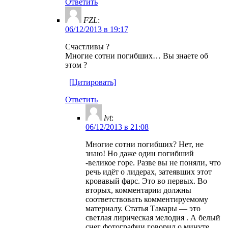
Ответить
FZL
:
06/12/2013 в 19:17
Счастливы ?
Многие сотни погибших… Вы знаете об
этом ?
[Цитировать]
Ответить
lvt
:
06/12/2013 в 21:08
Многие сотни погибших? Нет, не
знаю! Но даже один погибший
-великое горе. Разве вы не поняли, что
речь идёт о лидерах, затеявших этот
кровавый фарс. Это во первых. Во
вторых, комментарии должны
соответствовать комментируемому
материалу. Статья Тамары — это
светлая лирическая мелодия . А белый
снег фотографии говорил о минуте