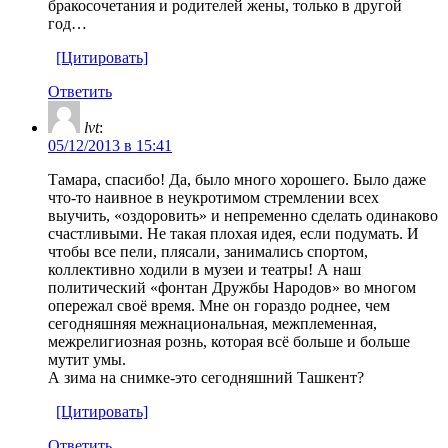
бракосочетания и родителей жены, только в другой
год…
[Цитировать]
Ответить
lvt
:
05/12/2013 в 15:41
Тамара, спасибо! Да, было много хорошего. Было даже
что-то наивное в неукротимом стремлении всех
выучить, «оздоровить» и непременно сделать одинаково
счастливыми. Не такая плохая идея, если подумать. И
чтобы все пели, плясали, занимались спортом,
коллективно ходили в музеи и театры! А наш
политический «фонтан Дружбы Народов» во многом
опережал своё время. Мне он гораздо роднее, чем
сегодняшняя межнациональная, межплеменная,
межрелигиозная рознь, которая всё больше и больше
мутит умы.
А зима на снимке-это сегодняшний Ташкент?
[Цитировать]
Ответить