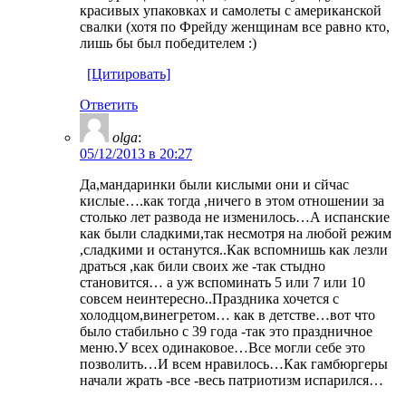
красивых упаковках и самолеты с американской
свалки (хотя по Фрейду женщинам все равно кто,
лишь бы был победителем :)
[Цитировать]
Ответить
olga
:
05/12/2013 в 20:27
Да,мандаринки были кислыми они и сйчас
кислые….как тогда ,ничего в этом отношении за
столько лет развода не изменилось…А испанские
как были сладкими,так несмотря на любой режим
,сладкими и останутся..Как вспомнишь как лезли
драться ,как били своих же -так стыдно
становится… а уж вспоминать 5 или 7 или 10
совсем неинтересно..Праздника хочется с
холодцом,винегретом… как в детстве…вот что
было стабильно с 39 года -так это праздничное
меню.У всех одинаковое…Все могли себе это
позволить…И всем нравилось…Как гамбюргеры
начали жрать -все -весь патриотизм испарился…