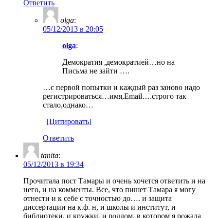
Ответить
olga
:
05/12/2013 в 20:05
olga
:
Демократия ,демократией…но на
Письма не зайти ….
…с первой попытки и каждый раз заново надо
регистрироваться…имя,Email….строго так
стало,однако…
[Цитировать]
Ответить
tanita
:
05/12/2013 в 19:34
Прочитала пост Тамары и очень хочется ответить и на
него, и на комменты. Все, что пишет Тамара я могу
отнести и к себе с точностью до…. и защита
диссертации на к.ф. н, и школы и институт, и
библиотеки, и кружки, и роддом, в котором я рожала