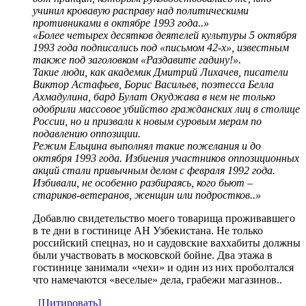
учинил кровавую расправу над политическими
противниками в октябре 1993 года..»
«Более четырех десятков деятелей культуры 5 октября
1993 года подписались под «письмом 42-х», известным
также под заголовком «Раздавите гадину!».
Такие люди, как академик Дмитрий Лихачев, писатели
Виктор Астафьев, Борис Васильев, поэтесса Белла
Ахмадулина, бард Булат Окуджава в нем не только
одобрили массовое убийство гражданских лиц в столице
России, но и призвали к новым суровым мерам по
подавлению оппозиции.
Режим Ельцина выполнял такие пожелания и до
октября 1993 года. Избиения участников оппозиционных
акций стали привычным делом с февраля 1992 года.
Избивали, не особенно разбираясь, кого бьют –
стариков-ветеранов, женщин или подростков..»
Добавлю свидетельство моего товарища проживавшего
в те дни в гостинице АН Узбекистана. Не только
российский спецназ, но и саудовские ваххабиты должны
были участвовать в московской бойне. Два этажа в
гостинице занимали «чехи» и один из них проболтался
что намечаются «веселые» дела, грабежи магазинов..
[Цитировать]