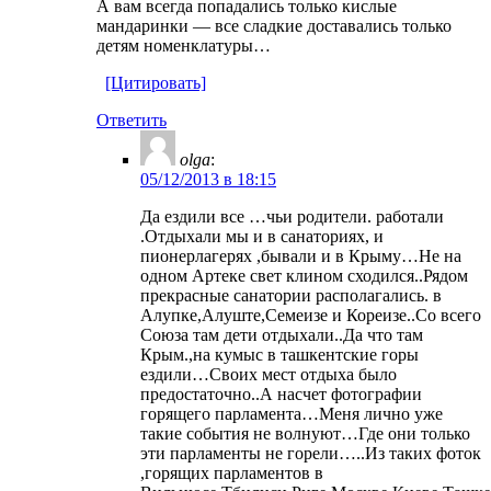
А вам всегда попадались только кислые
мандаринки — все сладкие доставались только
детям номенклатуры…
[Цитировать]
Ответить
olga
:
05/12/2013 в 18:15
Да ездили все …чьи родители. работали
.Отдыхали мы и в санаториях, и
пионерлагерях ,бывали и в Крыму…Не на
одном Артеке свет клином сходился..Рядом
прекрасные санатории располагались. в
Алупке,Алуште,Семеизе и Кореизе..Со всего
Союза там дети отдыхали..Да что там
Крым.,на кумыс в ташкентские горы
ездили…Своих мест отдыха было
предостаточно..А насчет фотографии
горящего парламента…Меня лично уже
такие события не волнуют…Где они только
эти парламенты не горели…..Из таких фоток
,горящих парламентов в