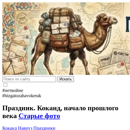
Искать
#нетвойне
#bizgatozahavokerak
Праздник. Коканд, начало прошлого
века
Старые фото
Коканд
Навруз
Праздники