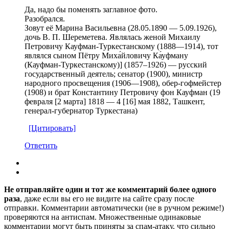
Да, надо бы поменять заглавное фото.
Разобрался.
Зовут её Марина Васильевна (28.05.1890 — 5.09.1926),
дочь В. П. Шереметева. Являлась женой Михаилу
Петровичу Кауфман-Туркестанскому (1888—1914), тот
являлся сыном Пётру Миха́йловичу Ка́уфману
(Кауфман-Туркестанскому)] (1857–1926) — русский
государственный деятель; сенатор (1900), министр
народного просвещения (1906—1908), обер-гофмейстер
(1908) и брат Константину Петровичу фон Кауфман (19
февраля [2 марта] 1818 — 4 [16] мая 1882, Ташкент,
генерал-губернатор Туркестана)
[Цитировать]
Ответить
Не отправляйте один и тот же комментарий более одного
раза
, даже если вы его не видите на сайте сразу после
отправки. Комментарии автоматически (не в ручном режиме!)
проверяются на антиспам. Множественные одинаковые
комментарии могут быть приняты за спам-атаку, что сильно