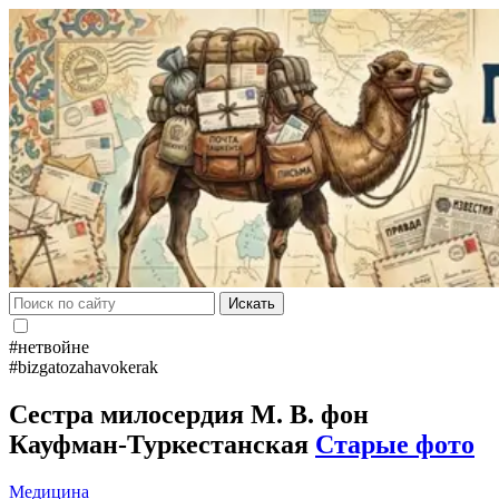
Искать
#нетвойне
#bizgatozahavokerak
Сестра милосердия М. В. фон
Кауфман-Туркестанская
Старые фото
Медицина