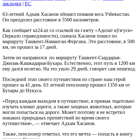
закладки
|
EC
63-летний Адхам Хасанов обошел пешком весь Узбекистан.
Он преодолел расстояние в 5500 километров.
Как сообщает uz24.uz со ссылкой на газету «Адолат кўзгуси»
(Зеркало справедливости), сначала Хасанов пошел по
маршруту Ташкент-Наманган-Фергана. Это расстояние, в 500
км, он прошел за 17 дней.
Затем он направился по маршруту Ташкент-Сырдарья-
Джизак-Кашкадарья-Бухара. Естественно, этот путь в 1200 км
ему дался нелегко. На это ушло 29 дней, говорит сам пешеход.
Последний этап своего путешествия по стране наш герой
прошел за 41 день. 63 летний пенсионер прошел 1350 км от
Бухары до Нукуса.
«Перед каждым выходом в путешествие, я привык тщательно
изучать климат дороги, а также хищных животных, которые
могли попасться на дороге. Может поэтому я не встретил
никаких природных препятствий во время своего
путешествия», — отмечает Адхам Хасанов.
Также, пенсионер отметил, что его мечта — попасть в книгу