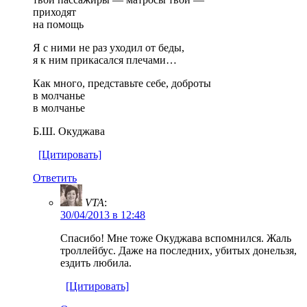
приходят
на помощь
Я с ними не раз уходил от беды,
я к ним прикасался плечами…
Как много, представьте себе, доброты
в молчанье
в молчанье
Б.Ш. Окуджава
[Цитировать]
Ответить
VTA
:
30/04/2013 в 12:48
Спасибо! Мне тоже Окуджава вспомнился. Жаль
троллейбус. Даже на последних, убитых донельзя,
ездить любила.
[Цитировать]