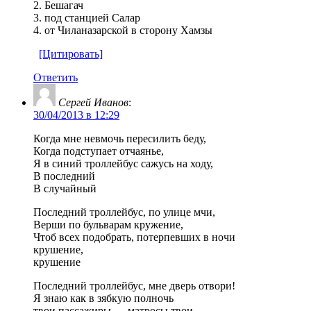
2. Бешагач
3. под станцией Салар
4. от Чиланазарской в сторону Хамзы
[Цитировать]
Ответить
Сергей Иванов
:
30/04/2013 в 12:29
Когда мне невмочь пересилить беду,
Когда подступает отчаянье,
Я в синий троллейбус сажусь на ходу,
В последний
В случайный
Последний троллейбус, по улице мчи,
Верши по бульварам кружение,
Чтоб всех подобрать, потерпевших в ночи
крушение,
крушение
Последний троллейбус, мне дверь отвори!
Я знаю как в зябкую полночь
твои пассажиры — матросы твои —