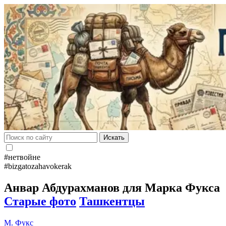
Искать
#нетвойне
#bizgatozahavokerak
Анвар Абдурахманов для Марка Фукса
Старые фото
Ташкентцы
М. Фукс