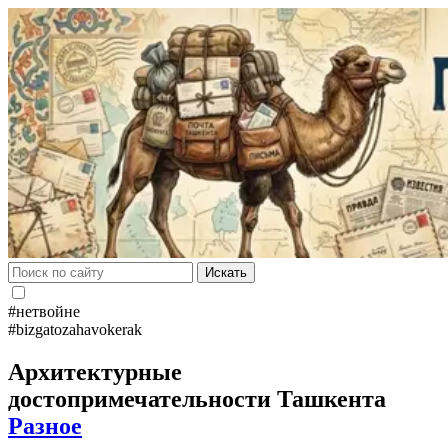
Искать
#нетвойне
#bizgatozahavokerak
Архитектурные
достопримечательности Ташкента
Разное