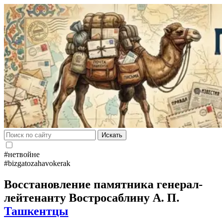
Искать
#нетвойне
#bizgatozahavokerak
Восстановление памятника генерал-
лейтенанту Востросаблину А. П.
Ташкентцы