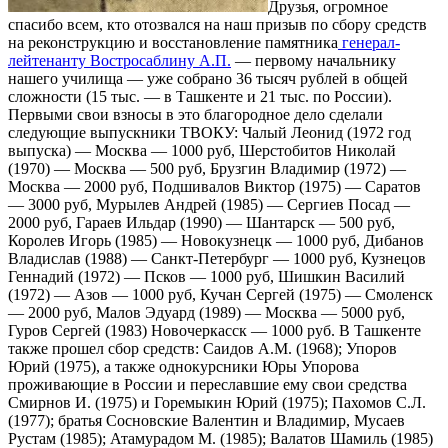
Друзья, огромное
спасибо всем, кто отозвался на наш призыв по сбору средств
на реконструкцию и восстановление памятника
генерал-
лейтенанту Востросаблину А.П.
— первому начальнику
нашего училища — уже собрано 36 тысяч рублей в общей
сложности (15 тыс. — в Ташкенте и 21 тыс. по России).
Первыми свои взносы в это благородное дело сделали
следующие выпускники ТВОКУ: Чалый Леонид (1972 год
выпуска) — Москва — 1000 руб, Шерстобитов Николай
(1970) — Москва — 500 руб, Брузгин Владимир (1972) —
Москва — 2000 руб, Подшивалов Виктор (1975) — Саратов
— 3000 руб, Мурылев Андрей (1985) — Сергиев Посад —
2000 руб, Гараев Ильдар (1990) — Шантарск — 500 руб,
Королев Игорь (1985) — Новокузнецк — 1000 руб, Дибанов
Владислав (1988) — Санкт-Петербург — 1000 руб, Кузнецов
Геннадий (1972) — Псков — 1000 руб, Шишкин Василий
(1972) — Азов — 1000 руб, Кучан Сергей (1975) — Смоленск
— 2000 руб, Малов Эдуард (1989) — Москва — 5000 руб,
Гуров Сергей (1983) Новочеркасск — 1000 руб. В Ташкенте
также прошел сбор средств: Саидов А.М. (1968); Упоров
Юрий (1975), а также однокурсники Юры Упорова
проживающие в России и переславшие ему свои средства
Смирнов И. (1975) и Горемыкин Юрий (1975); Пахомов С.Л.
(1977); братья Сосновские Валентин и Владимир, Мусаев
Рустам (1985); Атамурадом М. (1985); Валатов Шамиль (1985)