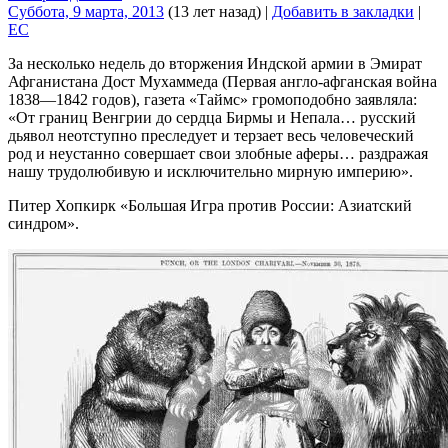
Суббота, 9 марта, 2013
(13 лет назад)
|
Добавить в закладки
|
EC
За несколько недель до вторжения Индской армии в Эмират
Афганистана Дост Мухаммеда (Первая англо-афганская война
1838—1842 годов), газета «Таймс» громоподобно заявляла:
«От границ Венгрии до сердца Бирмы и Непала… русский
дьявол неотступно преследует и терзает весь человеческий
род и неустанно совершает свои злобные аферы… раздражая
нашу трудолюбивую и исключительно мирную империю».
Питер Хопкирк «Большая Игра против России: Азиатский
синдром».