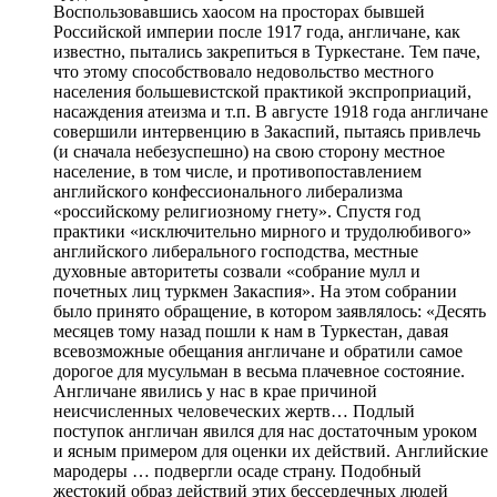
Воспользовавшись хаосом на просторах бывшей
Российской империи после 1917 года, англичане, как
известно, пытались закрепиться в Туркестане. Тем паче,
что этому способствовало недовольство местного
населения большевистской практикой экспроприаций,
насаждения атеизма и т.п. В августе 1918 года англичане
совершили интервенцию в Закаспий, пытаясь привлечь
(и сначала небезуспешно) на свою сторону местное
население, в том числе, и противопоставлением
английского конфессионального либерализма
«российскому религиозному гнету». Спустя год
практики «исключительно мирного и трудолюбивого»
английского либерального господства, местные
духовные авторитеты созвали «собрание мулл и
почетных лиц туркмен Закаспия». На этом собрании
было принято обращение, в котором заявлялось: «Десять
месяцев тому назад пошли к нам в Туркестан, давая
всевозможные обещания англичане и обратили самое
дорогое для мусульман в весьма плачевное состояние.
Англичане явились у нас в крае причиной
неисчисленных человеческих жертв… Подлый
поступок англичан явился для нас достаточным уроком
и ясным примером для оценки их действий. Английские
мародеры … подвергли осаде страну. Подобный
жестокий образ действий этих бессердечных людей