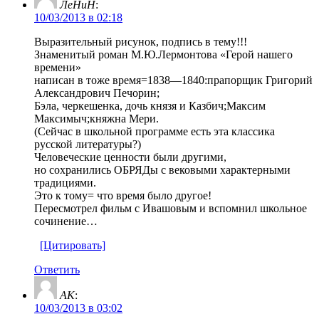
ЛеНиН
:
10/03/2013 в 02:18
Выразительный рисунок, подпись в тему!!!
Знаменитый роман М.Ю.Лермонтова «Герой нашего
времени»
написан в тоже время=1838—1840:прапорщик Григорий
Александрович Печорин;
Бэла, черкешенка, дочь князя и Казбич;Максим
Максимыч;княжна Мери.
(Сейчас в школьной программе есть эта классика
русской литературы?)
Человеческие ценности были другими,
но сохранились ОБРЯДы с вековыми характерными
традициями.
Это к тому= что время было другое!
Пересмотрел фильм с Ивашовым и вспомнил школьное
сочинение…
[Цитировать]
Ответить
AK
:
10/03/2013 в 03:02