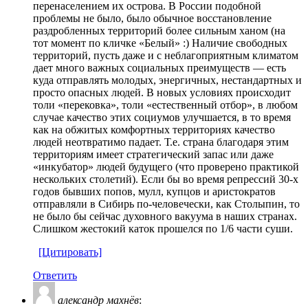
перенаселением их острова. В России подобной
проблемы не было, было обычное восстановление
раздробленных территорий более сильным ханом (на
тот момент по кличке «Белый» :) Наличие свободных
территорий, пусть даже и с неблагоприятным климатом
дает много важных социальных преимуществ — есть
куда отправлять молодых, энергичных, нестандартных и
просто опасных людей. В новых условиях происходит
толи «перековка», толи «естественный отбор», в любом
случае качество этих социумов улучшается, в то время
как на обжитых комфортных территориях качество
людей неотвратимо падает. Т.е. страна благодаря этим
территориям имеет стратегический запас или даже
«инкубатор» людей будущего (что проверено практикой
нескольких столетий). Если бы во время репрессий 30-х
годов бывших попов, мулл, купцов и аристократов
отправляли в Сибирь по-человечески, как Столыпин, то
не было бы сейчас духовного вакуума в наших странах.
Слишком жестокий каток прошелся по 1/6 части суши.
[Цитировать]
Ответить
александр махнёв
: