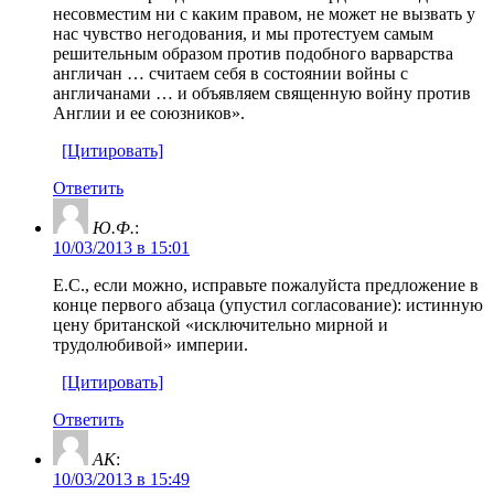
несовместим ни с каким правом, не может не вызвать у
нас чувство негодования, и мы протестуем самым
решительным образом против подобного варварства
англичан … считаем себя в состоянии войны с
англичанами … и объявляем священную войну против
Англии и ее союзников».
[Цитировать]
Ответить
Ю.Ф.
:
10/03/2013 в 15:01
Е.С., если можно, исправьте пожалуйста предложение в
конце первого абзаца (упустил согласование): истинную
цену британской «исключительно мирной и
трудолюбивой» империи.
[Цитировать]
Ответить
AK
:
10/03/2013 в 15:49