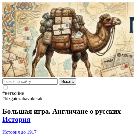
Искать
#нетвойне
#bizgatozahavokerak
Большая игра. Англичане о русских
История
История до 1917