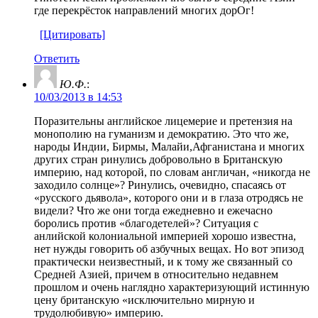
где перекрёсток направлений многих дорОг!
[Цитировать]
Ответить
Ю.Ф.
:
10/03/2013 в 14:53
Поразительны английское лицемерие и претензия на
монополию на гуманизм и демократию. Это что же,
народы Индии, Бирмы, Малайи,Афганистана и многих
других стран ринулись добровольно в Британскую
империю, над которой, по словам англичан, «никогда не
заходило солнце»? Ринулись, очевидно, спасаясь от
«русского дьявола», которого они и в глаза отродясь не
видели? Что же они тогда ежедневно и ежечасно
боролись против «благодетелей»? Ситуация с
анлийской колониальной империей хорошо известна,
нет нужды говорить об азбучных вещах. Но вот эпизод
практически неизвестный, и к тому же связанный со
Средней Азией, причем в относительно недавнем
прошлом и очень наглядно характеризующий истинную
цену британскую «исключительно мирную и
трудолюбивую» империю.