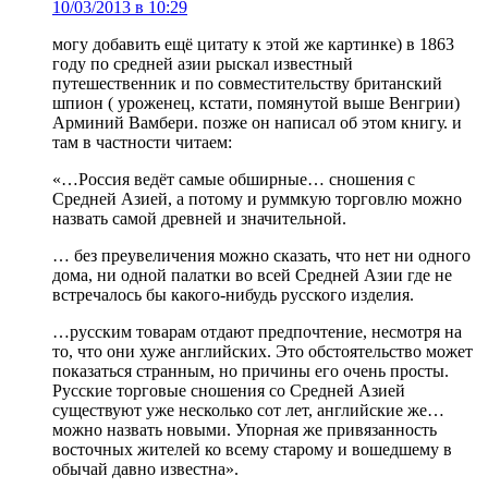
10/03/2013 в 10:29
могу добавить ещё цитату к этой же картинке) в 1863
году по средней азии рыскал известный
путешественник и по совместительству британский
шпион ( уроженец, кстати, помянутой выше Венгрии)
Арминий Вамбери. позже он написал об этом книгу. и
там в частности читаем:
«…Россия ведёт самые обширные… сношения с
Средней Азией, а потому и руммкую торговлю можно
назвать самой древней и значительной.
… без преувеличения можно сказать, что нет ни одного
дома, ни одной палатки во всей Средней Азии где не
встречалось бы какого-нибудь русского изделия.
…русским товарам отдают предпочтение, несмотря на
то, что они хуже английских. Это обстоятельство может
показаться странным, но причины его очень просты.
Русские торговые сношения со Средней Азией
существуют уже несколько сот лет, английские же…
можно назвать новыми. Упорная же привязанность
восточных жителей ко всему старому и вошедшему в
обычай давно известна».