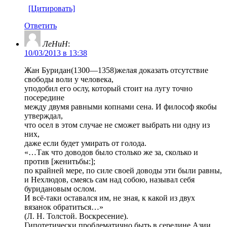
[Цитировать]
Ответить
ЛеНиН
:
10/03/2013 в 13:38
Жан Буридан(1300—1358)желая доказать отсутствие
свободы воли у человека,
уподобил его ослу, который стоит на лугу точно
посередине
между двумя равными копнами сена. И философ якобы
утверждал,
что осел в этом случае не сможет выбрать ни одну из
них,
даже если будет умирать от голода.
«…Так что доводов было столько же за, сколько и
против [женитьбы:];
по крайней мере, по силе своей доводы эти были равны,
и Нехлюдов, смеясь сам над собою, называл себя
буридановым ослом.
И всё-таки оставался им, не зная, к какой из двух
вязанок обратиться…»
(Л. Н. Толстой. Воскресение).
Гипотетически проблематично быть в середине Азии