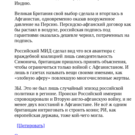
Индию.
Великая Британия свой выбор сделала и вторглась в
Афганистан, одновременно оказав вооруженное
давление на Персию. Персидско-афганский договор как
бы растаял в воздухе, российская подпись под
гарантиями оказалась дешевле чернил, потраченных на
подпись.
Российский МИД сделал вид что вся авантюра с
враждебной коалицией лишь самодеятельность
Симонича, британцам пришлось принять объяснения,
чтобы ограничиться только войной с Афганистаном. И
лишь в газетах называть вещи своими именами, как
«злобную аферу» повлекшую многочисленные жертвы.
ЗЫ. Это не был лишь случайный эпизод российской
политики в регионе. Происки Российской империи
спровоцировали и Вторую англо-афганскую войну, и не
менее двух восстаний в Афганистане. Не всё ж одним
британцам интриговать и строить козни; РИ, как
европейская держава, тоже кой-чего могла.
[Цитировать]