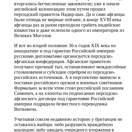
вторгались бесчисленные завоеватели; уже в начале
английской колонизации этим путем прошел
персидский правитель Надир-шах. Да и сами афганцы
были отнюдь не мирные пейзане, в конце XVIII века
афганцы раз за разом приходили грабить индийские
княжества и даже ослепили одного из императоров из
Великих Моголов.
И вот во второй половине 30-х годов XIX века по
инициативе и под гарантии Российской империи
русскими дипломатами организуется персидско-
афганская конфедерация. Афганские правители
получают прочный тыл, останавливают междоусобные
столкновения и субсидии серебром из персидско-
российских источников. А в перспективе маячили и
поставки российского оружия и военных советников.
Формально за всем этим стоял российский посланник
Симонич, а на хлопоты по подписанию персидско-
афганского договора под гарантиями Российской
империи подрядили безвестного переводчика
Виткевича.
Учитывая совсем недавнюю историю у британцев не
оставалось выбора: либо разрушить враждебную
коалицию либо ожидать очередного вторжения в